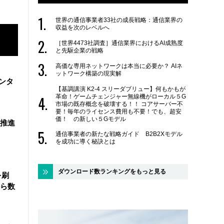
世界の通信事業者33社の成長戦略：通信業界の
収益を次のレベルへ
［世界4473社調査］通信業界におけるAI成熟度
と先駆企業の戦略
高価な専用ネットワークは本当に必要か？ AIネ
ットワーク構築の現実解
ンタ
【基調講演 K2-4 スリーダブリュー】何もかもが
革命！ゲームチェンジャー無線機がローカル５G
市場の既存概念を破壊する！！ コアサーバー不
要！毎年のライセンス費用も不要！でも、超安
価！ の新しい５Gモデル
を推進
通信事業者の新たな戦略ガイド B2B2Xモデル
を成功に導く秘訣とは
ダウンロード数ランキングをもっと見る
を刷
ら数