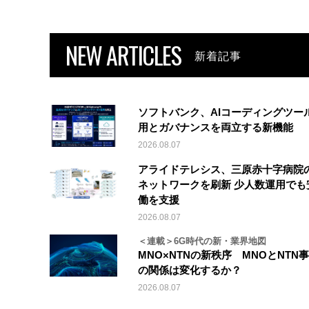
NEW ARTICLES
新着記事
ソフトバンク、AIコーディングツー
用とガバナンスを両立する新機能
2026.08.07
アライドテレシス、三原赤十字病院
ネットワークを刷新 少人数運用でも
働を支援
2026.08.07
＜連載＞6G時代の新・業界地図
MNO×NTNの新秩序 MNOとNTN
の関係は変化するか？
2026.08.07