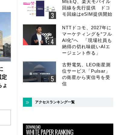
MEEQ、楽天モバイル
回線を先行提供 ドコ
モ回線はeSIM提供開始
NTTドコモ、2027年に
マーケティングを“フル
AI化”へ 「現場社員も
納得の切れ味鋭いAIエ
ージェント作る」
古野電気、LEO衛星測
に
位サービス「Pulsar」
選定
の衛星から実信号を受
信
ちょ
アクセスランキング一覧
DOWNLOAD
WHITE PAPER RANKING