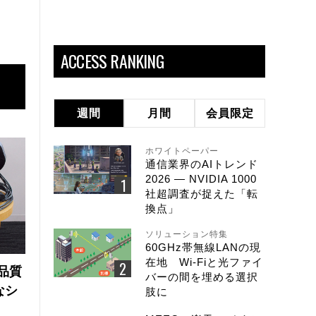
ACCESS RANKING
週間
月間
会員限定
ホワイトペーパー
通信業界のAIトレンド
2026 ― NVIDIA 1000
社超調査が捉えた「転
換点」
ソリューション特集
60GHz帯無線LANの現
在地 Wi-Fiと光ファイ
品質
バーの間を埋める選択
なシ
肢に