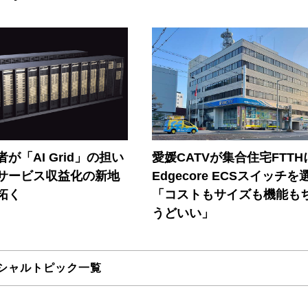
が「AI Grid」の担い
愛媛CATVが集合住宅FTTH
Iサービス収益化の新地
Edgecore ECSスイッチを
拓く
「コストもサイズも機能も
うどいい」
シャルトピック一覧