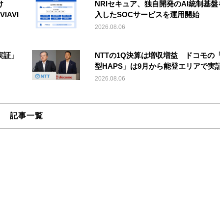
け
NRIセキュア、独自開発のAI統制基盤
IAVI
入したSOCサービスを運用開始
2026.08.06
実証」
NTTの1Q決算は増収増益 ドコモの
型HAPS」は9月から能登エリアで実
2026.08.06
記事一覧