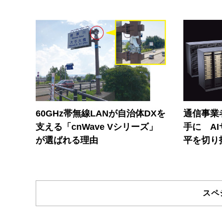
60GHz帯無線LANが自治体DXを
通信事業者
支える「cnWave Vシリーズ」
手に A
が選ばれる理由
平を切り
スペ