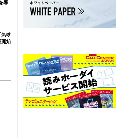
を導
「気球
証開始