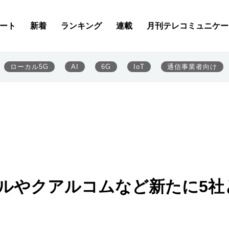
ート
新着
ランキング
連載
月刊テレコミュニケー
ローカル5G
AI
6G
IoT
通信事業者向け
テルやクアルコムなど新たに5社