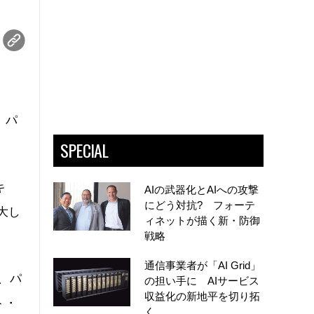
、パ
SPECIAL
キ
AIの武器化とAIへの攻撃
にどう対抗? フォーテ
大し
ィネットが描く新・防御
戦略
通信事業者が「AI Grid」
、パ
の担い手に AIサービス
収益化の新地平を切り拓
ト・
く