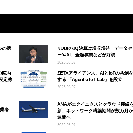
ルの活
KDDIの1Q決算は増収増益 データセ
ーやAI、金融事業などが好調
2026.08.07
の院内
ZETAアライアンス、AIとIoTの共創
安定稼
する 「Agentic IoT Lab」を設立
2026.08.07
ANAがエクイニクスとクラウド接続
事業者
新、ネットワーク構築期間が数カ月か
週間へ
2026.08.06