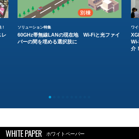
結！
ソリューション特集
ワイ
スレ
60GHz帯無線LANの現在地 Wi-Fiと光ファイ
XG
バーの間を埋める選択肢に
W
介
WHITE PAPER
ホワイトペーパー