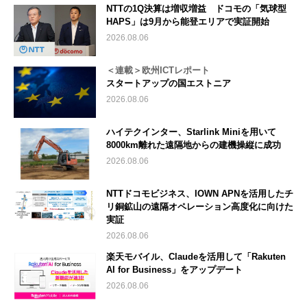
NTTの1Q決算は増収増益 ドコモの「気球型
HAPS」は9月から能登エリアで実証開始
2026.08.06
＜連載＞欧州ICTレポート
スタートアップの国エストニア
2026.08.06
ハイテクインター、Starlink Miniを用いて
8000km離れた遠隔地からの建機操縦に成功
2026.08.06
NTTドコモビジネス、IOWN APNを活用したチ
リ銅鉱山の遠隔オペレーション高度化に向けた
実証
2026.08.06
楽天モバイル、Claudeを活用して「Rakuten
AI for Business」をアップデート
2026.08.06