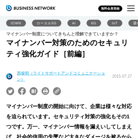
無料会員登録
IOWN
ローカル5G
AI
6G
IoT
通
マイナンバー制度についてきちんと理解できていますか？
マイナンバー対策のためのセキュリ
ティ強化ガイド［前編］
西俊明（ライトサポートアンドコミュニケーショ
2015.07.27
ン）
マイナンバー制度の開始に向けて、企業は様々な対応
を迫られています。セキュリティ対策の強化もその1
つです。万一、マイナンバー情報を漏えいしてしまえ
ば、社会的信用の失墜など大きなダメージを被るから