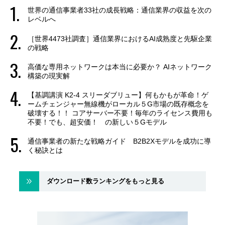
世界の通信事業者33社の成長戦略：通信業界の収益を次の
レベルへ
［世界4473社調査］通信業界におけるAI成熟度と先駆企業
の戦略
高価な専用ネットワークは本当に必要か？ AIネットワーク
構築の現実解
【基調講演 K2-4 スリーダブリュー】何もかもが革命！ゲ
ームチェンジャー無線機がローカル５G市場の既存概念を
破壊する！！ コアサーバー不要！毎年のライセンス費用も
不要！でも、超安価！ の新しい５Gモデル
通信事業者の新たな戦略ガイド B2B2Xモデルを成功に導
く秘訣とは
ダウンロード数ランキングをもっと見る