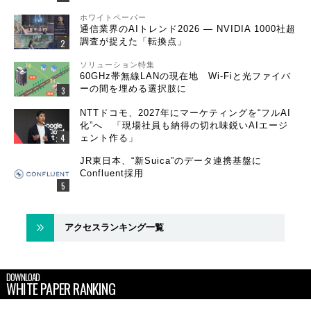
ホワイトペーパー
通信業界のAIトレンド2026 ― NVIDIA 1000社超
調査が捉えた「転換点」
ソリューション特集
60GHz帯無線LANの現在地 Wi-Fiと光ファイバ
ーの間を埋める選択肢に
NTTドコモ、2027年にマーケティングを“フルAI
化”へ 「現場社員も納得の切れ味鋭いAIエージ
ェント作る」
JR東日本、“新Suica”のデータ連携基盤に
Confluent採用
アクセスランキング一覧
DOWNLOAD
WHITE PAPER RANKING