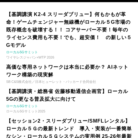
【基調講演 K2-4 スリーダブリュー】何もかもが革
命！ゲームチェンジャー無線機がローカル５G市場の
既存概念を破壊する！！ コアサーバー不要！毎年の
ライセンス費用も不要！でも、超安価！ の新しい５
Gモデル
ローカル5Gサミット
ワイヤレスジャパン×WTP 2026
高価な専用ネットワークは本当に必要か？ AIネット
ワーク構築の現実解
SB C&S株式会社／日本ヒューレット・パッカード合同会社
【基調講演・総務省 佐藤移動通信企画官】ローカル
5Gの更なる普及拡大に向けて
ローカル5Gサミット
ローカル5Gサミット2025
【セッション2・スリーダブリュー/SMFLレンタル】
ローカル５Ｇの最新トレンド 導入・実装が一番簡単
なシン・ローカル５Ｇシステムの実用例 25-26年最新