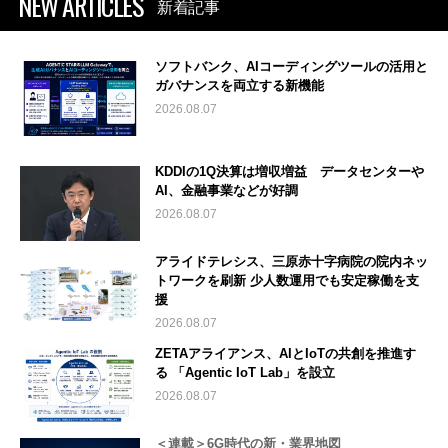
NEW ARTICLES
新着記事
ソフトバンク、AIコーディングツールの活用と
ガバナンスを両立する新機能
2026.08.07
KDDIの1Q決算は増収増益 データセンターや
AI、金融事業などが好調
2026.08.07
アライドテレシス、三原赤十字病院の院内ネッ
トワークを刷新 少人数運用でも安定稼働を支
援
2026.08.07
ZETAアライアンス、AIとIoTの共創を推進す
る 「Agentic IoT Lab」を設立
2026.08.07
＜連載＞6G時代の新・業界地図