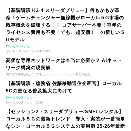
【基調講演 K2-4 スリーダブリュー】何もかもが革
命！ゲームチェンジャー無線機がローカル５G市場の
既存概念を破壊する！！ コアサーバー不要！毎年の
ライセンス費用も不要！でも、超安価！ の新しい５
Gモデル
ローカル5Gサミット
ワイヤレスジャパン×WTP 2026
高価な専用ネットワークは本当に必要か？ AIネット
ワーク構築の現実解
SB C&S株式会社／日本ヒューレット・パッカード合同会社
【基調講演・総務省 佐藤移動通信企画官】ローカル
5Gの更なる普及拡大に向けて
ローカル5Gサミット
ローカル5Gサミット2025
【セッション2・スリーダブリュー/SMFLレンタル】
ローカル５Ｇの最新トレンド 導入・実装が一番簡単
なシン・ローカル５Ｇシステムの実用例 25-26年最新