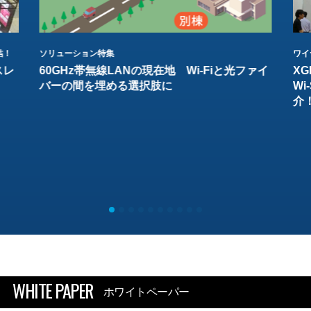
結！
ソリューション特集
ワイ
スレ
60GHz帯無線LANの現在地 Wi-Fiと光ファイ
XG
バーの間を埋める選択肢に
W
介
WHITE PAPER
ホワイトペーパー