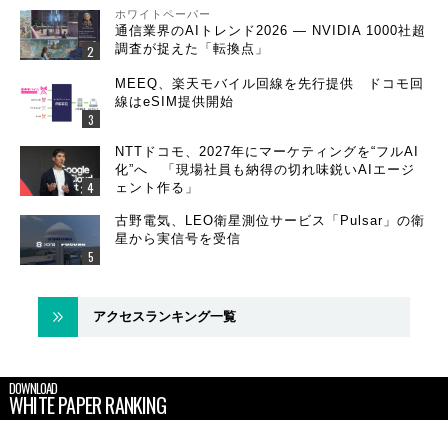
ホワイトペーパー
通信業界のAIトレンド2026 ― NVIDIA 1000社超
調査が捉えた「転換点」
MEEQ、楽天モバイル回線を先行提供 ドコモ回
線はeSIM提供開始
NTTドコモ、2027年にマーケティングを“フルAI
化”へ 「現場社員も納得の切れ味鋭いAIエージ
ェント作る」
古野電気、LEO衛星測位サービス「Pulsar」の衛
星から実信号を受信
アクセスランキング一覧
DOWNLOAD
WHITE PAPER RANKING