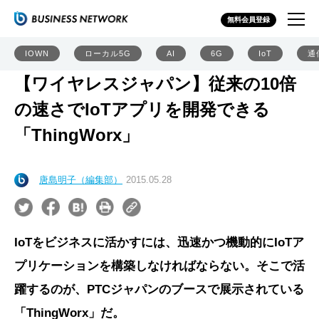
無料会員登録
IOWN
ローカル5G
AI
6G
IoT
通
【ワイヤレスジャパン】従来の10倍
の速さでIoTアプリを開発できる
「ThingWorx」
唐島明子（編集部）
2015.05.28
IoTをビジネスに活かすには、迅速かつ機動的にIoTア
プリケーションを構築しなければならない。そこで活
躍するのが、PTCジャパンのブースで展示されている
「ThingWorx」だ。