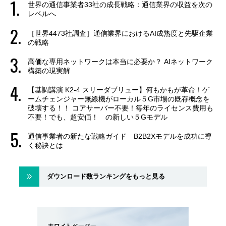
世界の通信事業者33社の成長戦略：通信業界の収益を次の
レベルへ
［世界4473社調査］通信業界におけるAI成熟度と先駆企業
の戦略
高価な専用ネットワークは本当に必要か？ AIネットワーク
構築の現実解
【基調講演 K2-4 スリーダブリュー】何もかもが革命！ゲ
ームチェンジャー無線機がローカル５G市場の既存概念を
破壊する！！ コアサーバー不要！毎年のライセンス費用も
不要！でも、超安価！ の新しい５Gモデル
通信事業者の新たな戦略ガイド B2B2Xモデルを成功に導
く秘訣とは
ダウンロード数ランキングをもっと見る