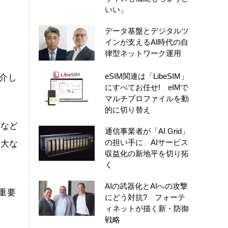
いい」
データ基盤とデジタルツ
インが支えるAI時代の自
律型ネットワーク運用
eSIM関連は「LibeSIM」
紹介し
にすべてお任せ! eIMで
マルチプロファイルを動
的に切り替え
及など
通信事業者が「AI Grid」
の担い手に AIサービス
拡大な
収益化の新地平を切り拓
く
AIの武器化とAIへの攻撃
重要
にどう対抗? フォーテ
ィネットが描く新・防御
戦略