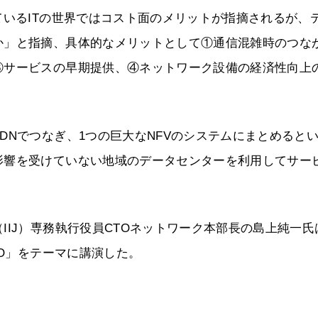
ているITの世界ではコスト面のメリットが指摘されるが、
か」と指摘、具体的なメリットとして①通信混雑時のつな
③サービスの早期提供、④ネットワーク設備の経済性向上
DNでつなぎ、1つの巨大なNFVのシステムにまとめると
影響を受けていない地域のデータセンターを利用してサー
IIJ）専務執行役員CTOネットワーク本部長の島上純一氏
NO」をテーマに講演した。