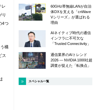
テレ
60GHz帯無線LANが自治
体DXを支える「cnWave
がり
Vシリーズ」が選ばれる
理由
の4つ
AIネイティブ時代の通信
インフラに不可欠な
「Trusted Connectivity」
いう構
通信業界のAIトレンド
ビス
2026 ― NVIDIA 1000社超
調査が捉えた「転換点」
は
スペシャル一覧