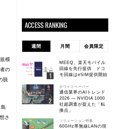
ACCESS RANKING
週間
月間
会員限定
場規模
MEEQ、楽天モバイル
回線を先行提供 ドコ
業者の
モ回線はeSIM提供開始
の脱
ホワイトペーパー
通信業界のAIトレンド
2026 ― NVIDIA 1000
社超調査が捉えた「転
と島
換点」
想さ
ソリューション特集
60GHz帯無線LANの現