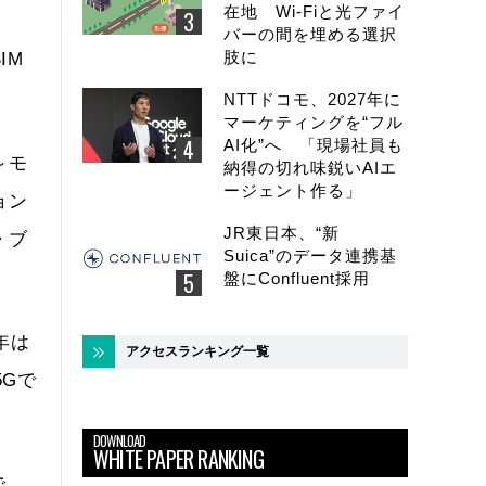
在地 Wi-Fiと光ファイ
バーの間を埋める選択
肢に
IM
NTTドコモ、2027年に
マーケティングを“フル
AI化”へ 「現場社員も
～モ
納得の切れ味鋭いAIエ
ージェント作る」
ョン
JR東日本、“新
・ブ
Suica”のデータ連携基
盤にConfluent採用
年は
アクセスランキング一覧
5Gで
DOWNLOAD
WHITE PAPER RANKING
で、