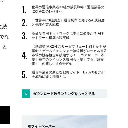
世界の通信事業者33社の成長戦略：通信業界の
収益を次のレベルへ
［世界4473社調査］通信業界におけるAI成熟度
と先駆企業の戦略
dに続
高価な専用ネットワークは本当に必要か？ AIネ
でな
ットワーク構築の現実解
」と
【基調講演 K2-4 スリーダブリュー】何もかもが
革命！ゲームチェンジャー無線機がローカル５G
市場の既存概念を破壊する！！ コアサーバー不
要！毎年のライセンス費用も不要！でも、超安
価！ の新しい５Gモデル
通信事業者の新たな戦略ガイド B2B2Xモデル
を成功に導く秘訣とは
ダウンロード数ランキングをもっと見る