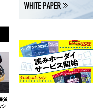
品質
なシ