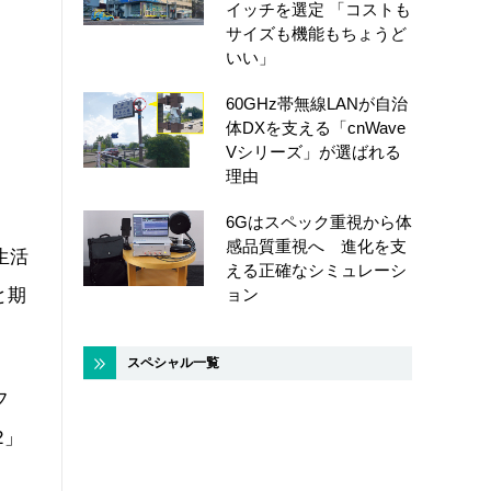
イッチを選定 「コストも
サイズも機能もちょうど
いい」
60GHz帯無線LANが自治
体DXを支える「cnWave
Vシリーズ」が選ばれる
理由
6Gはスペック重視から体
感品質重視へ 進化を支
生活
える正確なシミュレーシ
と期
ョン
スペシャル一覧
フ
2」