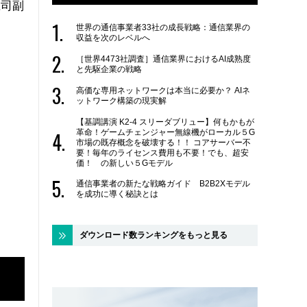
庄司副
世界の通信事業者33社の成長戦略：通信業界の
収益を次のレベルへ
［世界4473社調査］通信業界におけるAI成熟度
と先駆企業の戦略
高価な専用ネットワークは本当に必要か？ AIネ
ットワーク構築の現実解
【基調講演 K2-4 スリーダブリュー】何もかもが
革命！ゲームチェンジャー無線機がローカル５G
市場の既存概念を破壊する！！ コアサーバー不
要！毎年のライセンス費用も不要！でも、超安
価！ の新しい５Gモデル
通信事業者の新たな戦略ガイド B2B2Xモデル
を成功に導く秘訣とは
ダウンロード数ランキングをもっと見る