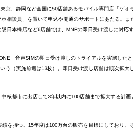
や東京、静岡など全国に50店舗あるモバイル専門店「ゲオ
マホ相談員」を置いて申込や開通のサポートにあたる。ま
阪日本橋店など6店舗では、MNPの即日受け渡しに対応
ル ONE」音声SIMの即日受け渡しのトライアルを実施した
たという（実施前週は13枚）。即日受け渡し店舗は順次拡大
中核都市に出店して3年以内に100店舗まで拡大する計画
実績を持つ。15年度は100万台の販売を目標にしており、