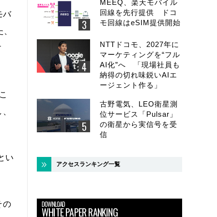
MEEQ、楽天モバイル
回線を先行提供 ドコ
モバ
モ回線はeSIM提供開始
た、
NTTドコモ、2027年に
す
マーケティングを“フル
AI化”へ 「現場社員も
納得の切れ味鋭いAIエ
ージェント作る」
とこ
古野電気、LEO衛星測
し、
位サービス「Pulsar」
の衛星から実信号を受
信
とい
アクセスランキング一覧
DOWNLOAD
その
WHITE PAPER RANKING