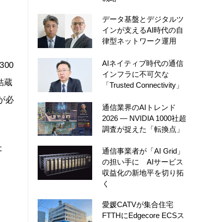
データ基盤とデジタルツ
インが支えるAI時代の自
律型ネットワーク運用
AIネイティブ時代の通信
00
インフラに不可欠な
結蔵
「Trusted Connectivity」
が必
通信業界のAIトレンド
2026 ― NVIDIA 1000社超
調査が捉えた「転換点」
た
通信事業者が「AI Grid」
の担い手に AIサービス
収益化の新地平を切り拓
く
愛媛CATVが集合住宅
FTTHにEdgecore ECSス