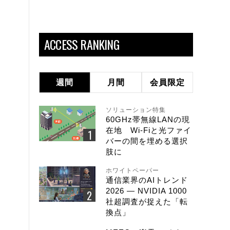
ACCESS RANKING
週間
月間
会員限定
ソリューション特集
60GHz帯無線LANの現
在地 Wi-Fiと光ファイ
バーの間を埋める選択
肢に
ホワイトペーパー
通信業界のAIトレンド
2026 ― NVIDIA 1000
社超調査が捉えた「転
換点」