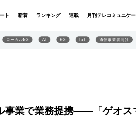
ート
新着
ランキング
連載
月刊テレコミュニケー
ローカル5G
AI
6G
IoT
通信事業者向け
ル事業で業務提携――「ゲオス