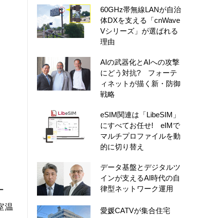
60GHz帯無線LANが自治
体DXを支える「cnWave
Vシリーズ」が選ばれる
理由
AIの武器化とAIへの攻撃
にどう対抗? フォーテ
ィネットが描く新・防御
戦略
eSIM関連は「LibeSIM」
にすべてお任せ! eIMで
マルチプロファイルを動
的に切り替え
データ基盤とデジタルツ
インが支えるAI時代の自
律型ネットワーク運用
ー
室温
愛媛CATVが集合住宅