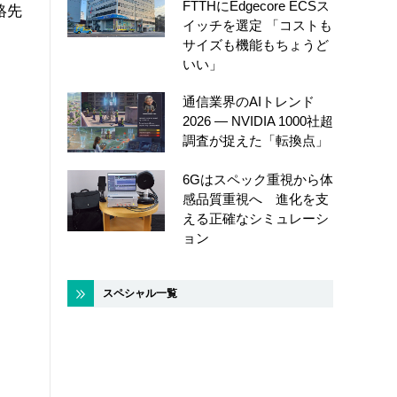
FTTHにEdgecore ECSス
絡先
イッチを選定 「コストも
サイズも機能もちょうど
いい」
通信業界のAIトレンド
2026 ― NVIDIA 1000社超
調査が捉えた「転換点」
6Gはスペック重視から体
感品質重視へ 進化を支
える正確なシミュレーシ
ョン
スペシャル一覧