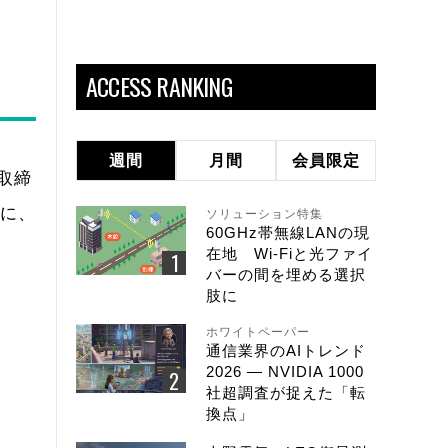
ACCESS RANKING
週間
月間
会員限定
取締
ルに、
ソリューション特集
60GHz帯無線LANの現
在地 Wi-Fiと光ファイ
バーの間を埋める選択
肢に
ホワイトペーパー
通信業界のAIトレンド
2026 ― NVIDIA 1000
社超調査が捉えた「転
換点」