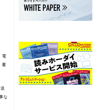
、電
。蓄
に送
事な