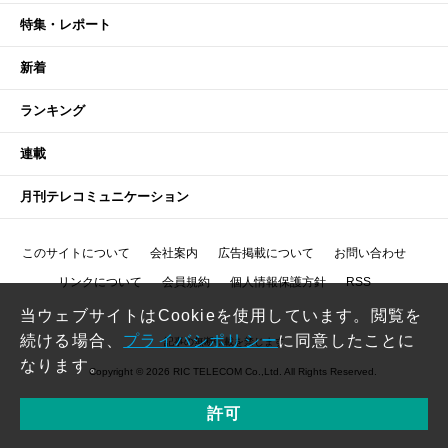
特集・レポート
新着
ランキング
連載
月刊テレコミュニケーション
このサイトについて
会社案内
広告掲載について
お問い合わせ
リンクについて
会員規約
個人情報保護方針
RSS
当ウェブサイトはCookieを使用しています。閲覧を
続ける場合、
プライバシポリシー
に同意したことに
記事の無断転載を禁じます
なります。
Copyright © 2026 RIC TELECOM Co.,Ltd. All Rights Reserved.
許可