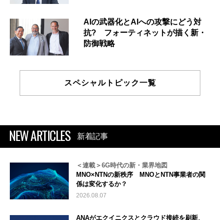
AIの武器化とAIへの攻撃にどう対
抗? フォーティネットが描く新・
防御戦略
スペシャルトピック一覧
NEW ARTICLES
新着記事
＜連載＞6G時代の新・業界地図
MNO×NTNの新秩序 MNOとNTN事業者の関
係は変化するか？
2026.08.07
ANAがエクイニクスとクラウド接続を刷新、