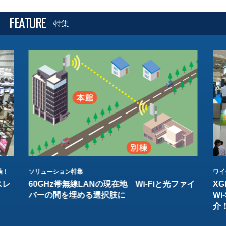
FEATURE
特集
結！
ソリューション特集
ワイ
スレ
60GHz帯無線LANの現在地 Wi-Fiと光ファイ
XG
バーの間を埋める選択肢に
W
介