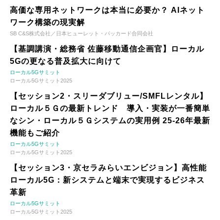
高価な専用ネットワークは本当に必要か？ AIネット
ワーク構築の現実解
SB C&S株式会社／日本ヒューレット・パッカード合同会社
【基調講演・総務省 佐藤移動通信企画官】ローカル
5Gの更なる普及拡大に向けて
ローカル5Gサミット
ローカル5Gサミット2025
【セッション2・スリーダブリュー/SMFLレンタル】
ローカル５Ｇの最新トレンド 導入・実装が一番簡単
なシン・ローカル５Ｇシステムの実用例 25-26年最新
機能もご紹介
ローカル5Gサミット
ローカル5Gサミット2025
【セッション3・京セラみらいエンビジョン】高性能
ローカル5G：新システムと端末で実現するビジネス
革新
ローカル5Gサミット
ローカル5Gサミット2025