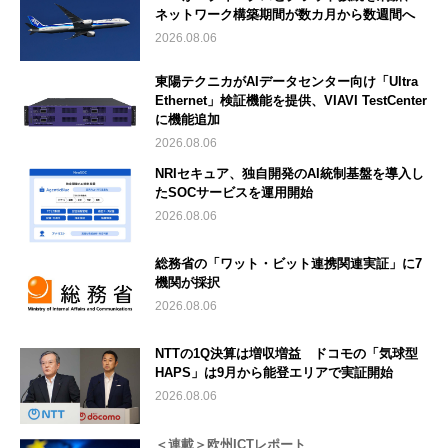
ネットワーク構築期間が数カ月から数週間へ
2026.08.06
東陽テクニカがAIデータセンター向け「Ultra
Ethernet」検証機能を提供、VIAVI TestCenter
に機能追加
2026.08.06
NRIセキュア、独自開発のAI統制基盤を導入し
たSOCサービスを運用開始
2026.08.06
総務省の「ワット・ビット連携関連実証」に7
機関が採択
2026.08.06
NTTの1Q決算は増収増益 ドコモの「気球型
HAPS」は9月から能登エリアで実証開始
2026.08.06
＜連載＞欧州ICTレポート