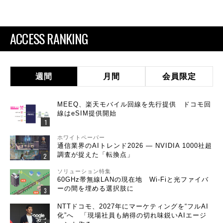
ACCESS RANKING
週間
月間
会員限定
MEEQ、楽天モバイル回線を先行提供 ドコモ回
線はeSIM提供開始
ホワイトペーパー
通信業界のAIトレンド2026 ― NVIDIA 1000社超
調査が捉えた「転換点」
ソリューション特集
60GHz帯無線LANの現在地 Wi-Fiと光ファイバ
ーの間を埋める選択肢に
NTTドコモ、2027年にマーケティングを“フルAI
化”へ 「現場社員も納得の切れ味鋭いAIエージ