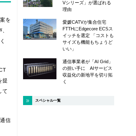
Vシリーズ」が選ばれる
理由
提案を
愛媛CATVが集合住宅
FTTHにEdgecore ECSス
声、
イッチを選定 「コストも
てく
サイズも機能もちょうど
いい」
通信事業者が「AI Grid」
の担い手に AIサービス
CT
収益化の新地平を切り拓
を提
く
して
スペシャル一覧
動通信