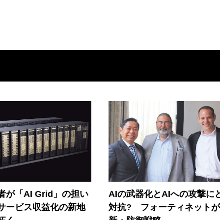
が「AI Grid」の担い
AIの武器化とAIへの攻撃に
Iサービス収益化の新地
対抗? フォーティネット