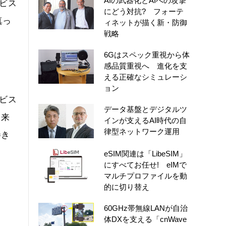
AIの武器化とAIへの攻撃
ビス
にどう対抗? フォーテ
真っ
ィネットが描く新・防御
戦略
6Gはスペック重視から体
感品質重視へ 進化を支
える正確なシミュレーシ
ョン
ービス
データ基盤とデジタルツ
従来
インが支えるAI時代の自
律型ネットワーク運用
巻き
eSIM関連は「LibeSIM」
にすべてお任せ! eIMで
マルチプロファイルを動
的に切り替え
60GHz帯無線LANが自治
体DXを支える「cnWave