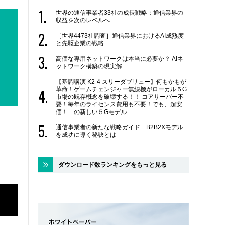
世界の通信事業者33社の成長戦略：通信業界の
収益を次のレベルへ
［世界4473社調査］通信業界におけるAI成熟度
と先駆企業の戦略
高価な専用ネットワークは本当に必要か？ AIネ
ットワーク構築の現実解
【基調講演 K2-4 スリーダブリュー】何もかもが
革命！ゲームチェンジャー無線機がローカル５G
市場の既存概念を破壊する！！ コアサーバー不
要！毎年のライセンス費用も不要！でも、超安
価！ の新しい５Gモデル
通信事業者の新たな戦略ガイド B2B2Xモデル
を成功に導く秘訣とは
ダウンロード数ランキングをもっと見る