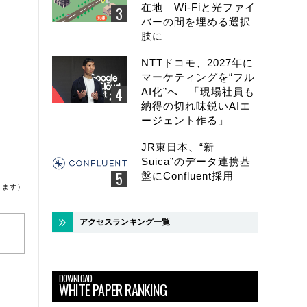
在地 Wi-Fiと光ファイ
バーの間を埋める選択
肢に
NTTドコモ、2027年に
マーケティングを“フル
AI化”へ 「現場社員も
納得の切れ味鋭いAIエ
ージェント作る」
JR東日本、“新
Suica”のデータ連携基
盤にConfluent採用
ります）
アクセスランキング一覧
DOWNLOAD
WHITE PAPER RANKING