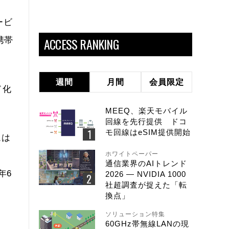
ービ
ACCESS RANKING
携帯
。
週間
月間
会員限定
ド化
MEEQ、楽天モバイル
回線を先行提供 ドコ
モ回線はeSIM提供開始
ムは
ホワイトペーパー
通信業界のAIトレンド
年6
2026 ― NVIDIA 1000
社超調査が捉えた「転
換点」
ソリューション特集
60GHz帯無線LANの現