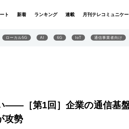
ート
新着
ランキング
連載
月刊テレコミュニケー
ローカル5G
AI
6G
IoT
通信事業者向け
い――［第1回］企業の通信基
が攻勢