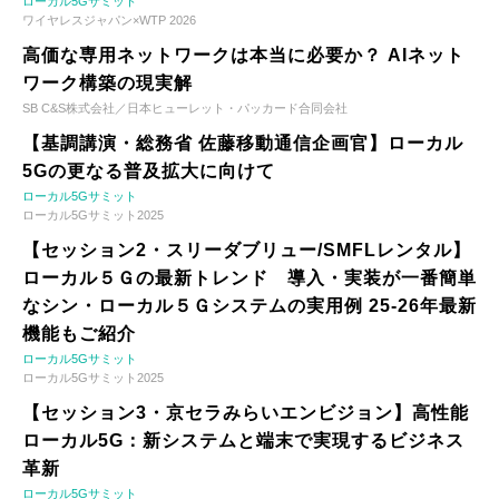
ローカル5Gサミット
ワイヤレスジャパン×WTP 2026
高価な専用ネットワークは本当に必要か？ AIネット
ワーク構築の現実解
SB C&S株式会社／日本ヒューレット・パッカード合同会社
【基調講演・総務省 佐藤移動通信企画官】ローカル
5Gの更なる普及拡大に向けて
ローカル5Gサミット
ローカル5Gサミット2025
【セッション2・スリーダブリュー/SMFLレンタル】
ローカル５Ｇの最新トレンド 導入・実装が一番簡単
なシン・ローカル５Ｇシステムの実用例 25-26年最新
機能もご紹介
ローカル5Gサミット
ローカル5Gサミット2025
【セッション3・京セラみらいエンビジョン】高性能
ローカル5G：新システムと端末で実現するビジネス
革新
ローカル5Gサミット