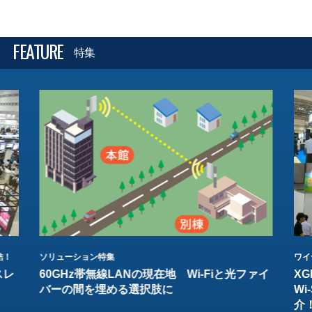
FEATURE
特集
結！
ソリューション特集
ワイ
スレ
60GHz帯無線LANの現在地 Wi-Fiと光ファイ
XG
バーの間を埋める選択肢に
W
介