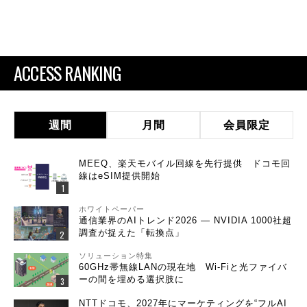
ACCESS RANKING
週間
月間
会員限定
MEEQ、楽天モバイル回線を先行提供 ドコモ回
線はeSIM提供開始
ホワイトペーパー
通信業界のAIトレンド2026 ― NVIDIA 1000社超
調査が捉えた「転換点」
ソリューション特集
60GHz帯無線LANの現在地 Wi-Fiと光ファイバ
ーの間を埋める選択肢に
NTTドコモ、2027年にマーケティングを“フルAI