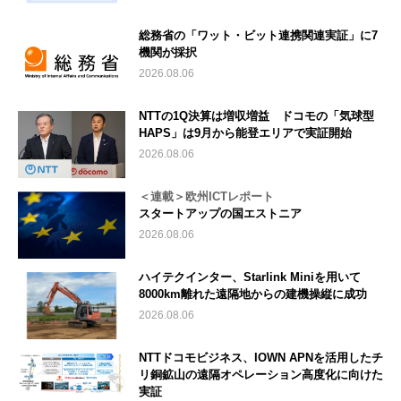
総務省の「ワット・ビット連携関連実証」に7
機関が採択
2026.08.06
NTTの1Q決算は増収増益 ドコモの「気球型
HAPS」は9月から能登エリアで実証開始
2026.08.06
＜連載＞欧州ICTレポート
スタートアップの国エストニア
2026.08.06
ハイテクインター、Starlink Miniを用いて
8000km離れた遠隔地からの建機操縦に成功
2026.08.06
NTTドコモビジネス、IOWN APNを活用したチ
リ銅鉱山の遠隔オペレーション高度化に向けた
実証