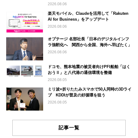
2026.08.06
楽天モバイル、Claudeを活用して「Rakuten
AI for Business」をアップデート
2026.08.06
オプテージ 名部社長「日本のデジタルインフ
ラ強靭化へ 関西から全国、海外へ羽ばたく」
2026.08.06
ドコモ、熊本地震の被災者向けPFI船舶「はく
おうⅡ」と八代港の通信環境を整備
2026.08.05
ミリ波×折りたたみスマホで50人同時の3Dライ
ブ KDDIが普及の好循環を狙う
2026.08.05
記事一覧