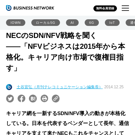
無料会員登録
IOWN
ローカル5G
AI
6G
IoT
通
NECのSDN/NFV戦略を聞く
――「NFVビジネスは2015年から本
格化。キャリア向け市場で復権目指
す」
土谷宜弘（月刊テレコミュニケーション編集長）
2014.12.25
キャリア網を一新するSDN/NFV導入の動きが本格化
している。日本を代表するベンダーとして長年、通信
キャリアを支えて来たNECもこれをチャンスとして