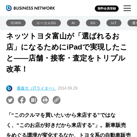
無料会員登録
IOWN
ローカル5G
AI
6G
IoT
通
ネッツトヨタ富山が「選ばれるお
店」になるためにiPadで実現したこ
と――店舗・接客・査定をトリプル
改革！
重森大（ITライター）
2014.09.29
「“このクルマを買いたいから来店する”ではな
く、“このお店が好きだから来店する”」。新車販売
をめぐる環境が変化するなか、トヨタ系の自動車販売