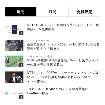
週間
月間
会員限定
MEEQ、楽天モバイル回線を先行提供 ドコモ回
線はeSIM提供開始
ホワイトペーパー
通信業界のAIトレンド2026 ― NVIDIA 1000社超
調査が捉えた「転換点」
ソリューション特集
60GHz帯無線LANの現在地 Wi-Fiと光ファイバ
ーの間を埋める選択肢に
NTTドコモ、2027年にマーケティングを“フルAI
化”へ 「現場社員も納得の切れ味鋭いAIエージ
ェント作る」
JR東日本、“新Suica”のデータ連携基盤に
Confluent採用