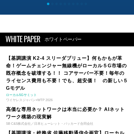
WHITE PAPER
ホワイトペーパー
【基調講演 K2-4 スリーダブリュー】何もかもが革
命！ゲームチェンジャー無線機がローカル５G市場の
既存概念を破壊する！！ コアサーバー不要！毎年の
ライセンス費用も不要！でも、超安価！ の新しい５
Gモデル
ローカル5Gサミット
ワイヤレスジャパン×WTP 2026
高価な専用ネットワークは本当に必要か？ AIネット
ワーク構築の現実解
SB C&S株式会社／日本ヒューレット・パッカード合同会社
【基調講演・総務省 佐藤移動通信企画官】ローカル