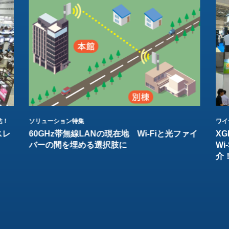
結！
ソリューション特集
ワイ
スレ
60GHz帯無線LANの現在地 Wi-Fiと光ファイ
XG
バーの間を埋める選択肢に
W
介