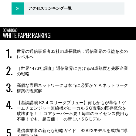
アクセスランキング一覧
DOWNLOAD
WHITE PAPER RANKING
世界の通信事業者33社の成長戦略：通信業界の収益を次の
レベルへ
［世界4473社調査］通信業界におけるAI成熟度と先駆企業
の戦略
高価な専用ネットワークは本当に必要か？ AIネットワーク
構築の現実解
【基調講演 K2-4 スリーダブリュー】何もかもが革命！ゲ
ームチェンジャー無線機がローカル５G市場の既存概念を
破壊する！！ コアサーバー不要！毎年のライセンス費用も
不要！でも、超安価！ の新しい５Gモデル
通信事業者の新たな戦略ガイド B2B2Xモデルを成功に導
く秘訣とは