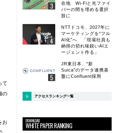
在地 Wi-Fiと光ファイ
バーの間を埋める選択
肢に
NTTドコモ、2027年に
マーケティングを“フル
AI化”へ 「現場社員も
納得の切れ味鋭いAIエ
ージェント作る」
JR東日本、“新
Suica”のデータ連携基
盤にConfluent採用
って
傷の
アクセスランキング一覧
DOWNLOAD
をお
WHITE PAPER RANKING
で、