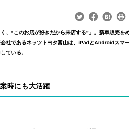
なく、“このお店が好きだから来店する”」。新車販売を
であるネッツトヨタ富山は、iPadとAndroidスマ
功している。
提案時にも大活躍