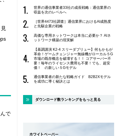
世界の通信事業者33社の成長戦略：通信業界の
収益を次のレベルへ
［世界4473社調査］通信業界におけるAI成熟度
と先駆企業の戦略
り見
高価な専用ネットワークは本当に必要か？ AIネ
ps
ットワーク構築の現実解
【基調講演 K2-4 スリーダブリュー】何もかもが
革命！ゲームチェンジャー無線機がローカル５G
市場の既存概念を破壊する！！ コアサーバー不
要！毎年のライセンス費用も不要！でも、超安
価！ の新しい５Gモデル
通信事業者の新たな戦略ガイド B2B2Xモデル
を成功に導く秘訣とは
ダウンロード数ランキングをもっと見る
組んで