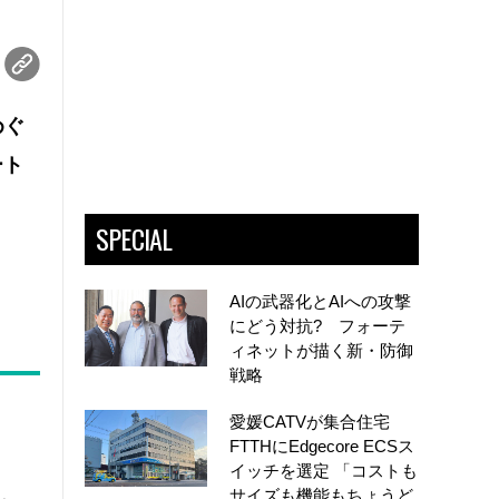
めぐ
ート
SPECIAL
AIの武器化とAIへの攻撃
にどう対抗? フォーテ
ィネットが描く新・防御
戦略
愛媛CATVが集合住宅
FTTHにEdgecore ECSス
イッチを選定 「コストも
サイズも機能もちょうど