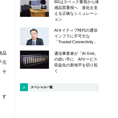
6Gはスペック重視から体
感品質重視へ 進化を支
える正確なシミュレーシ
ョン
AIネイティブ時代の通信
インフラに不可欠な
「Trusted Connectivity」
商品
通信事業者が「AI Grid」
の担い手に AIサービス
手元
収益化の新地平を切り拓
く
、そ
スペシャル一覧
、す