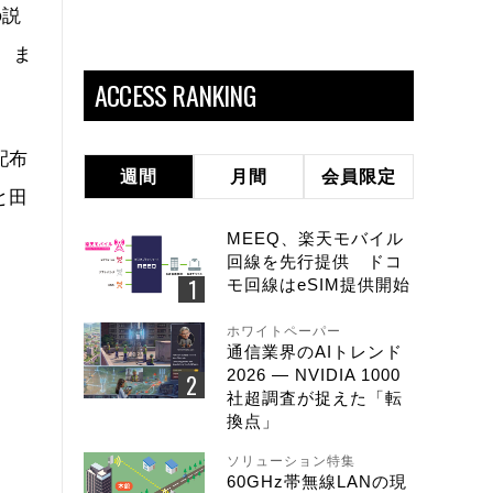
の説
。ま
ACCESS RANKING
配布
週間
月間
会員限定
と田
MEEQ、楽天モバイル
回線を先行提供 ドコ
モ回線はeSIM提供開始
ホワイトペーパー
通信業界のAIトレンド
2026 ― NVIDIA 1000
社超調査が捉えた「転
換点」
ソリューション特集
60GHz帯無線LANの現