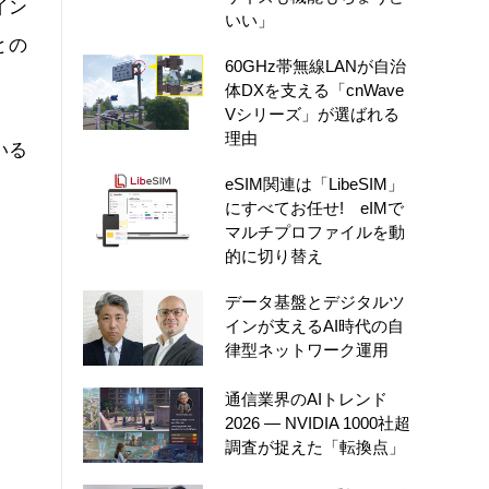
イン
いい」
との
60GHz帯無線LANが自治
体DXを支える「cnWave
Vシリーズ」が選ばれる
理由
いる
eSIM関連は「LibeSIM」
にすべてお任せ! eIMで
マルチプロファイルを動
的に切り替え
データ基盤とデジタルツ
インが支えるAI時代の自
律型ネットワーク運用
通信業界のAIトレンド
2026 ― NVIDIA 1000社超
調査が捉えた「転換点」