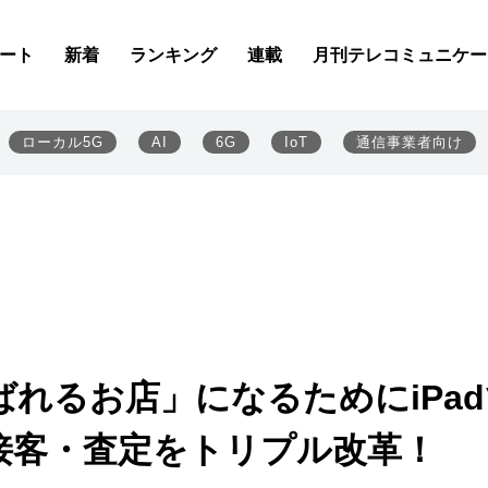
ート
新着
ランキング
連載
月刊テレコミュニケー
ローカル5G
AI
6G
IoT
通信事業者向け
れるお店」になるためにiPad
接客・査定をトリプル改革！