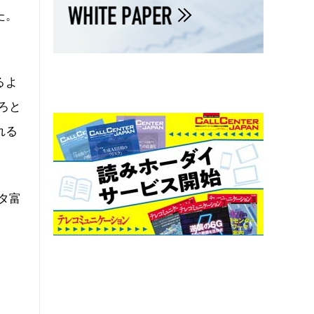
た。
るよ
ろと
れる
タ富