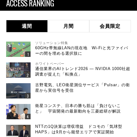
ACCESS RANKING
週間
月間
会員限定
ソリューション特集
60GHz帯無線LANの現在地 Wi-Fiと光ファイバ
ーの間を埋める選択肢に
ホワイトペーパー
通信業界のAIトレンド2026 ― NVIDIA 1000社超
調査が捉えた「転換点」
古野電気、LEO衛星測位サービス「Pulsar」の衛
星から実信号を受信
衛星コンステ、日本の勝ち筋は「負けないこ
と」 宇宙開発の最新動向を三菱総研が解説
NTTの1Q決算は増収増益 ドコモの「気球型
HAPS」は9月から能登エリアで実証開始