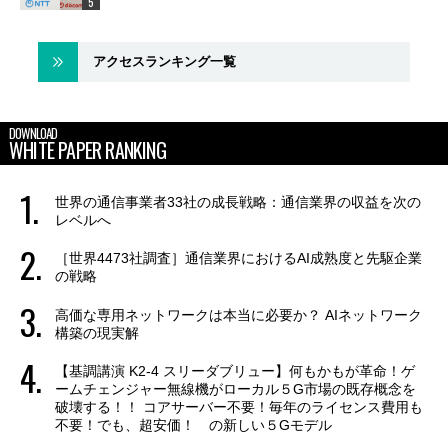
アクセスランキング一覧
DOWNLOAD
WHITE PAPER RANKING
世界の通信事業者33社の成長戦略：通信業界の収益を次の
レベルへ
［世界4473社調査］通信業界におけるAI成熟度と先駆企業
の戦略
高価な専用ネットワークは本当に必要か？ AIネットワーク
構築の現実解
【基調講演 K2-4 スリーダブリュー】何もかもが革命！ゲ
ームチェンジャー無線機がローカル５G市場の既存概念を
破壊する！！ コアサーバー不要！毎年のライセンス費用も
不要！でも、超安価！ の新しい５Gモデル