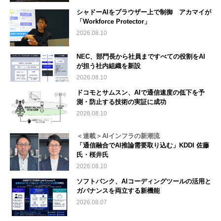
シャドーAIをブラウザー上で制御 アカマイが
「Workforce Protector」
2026.08.10
NEC、部門長から社員まですべての役割をAI
が担う社内組織を新設
2026.08.10
ドコモとサムスン、AIで通信速度の低下を予
測・防止する技術の実証に成功
2026.08.10
＜連載＞AIインフラの新潮流
「通信融合でAI推論需要取り込む」KDDI 佐藤
氏・桜井氏
2026.08.10
ソフトバンク、AIコーディングツールの活用と
ガバナンスを両立する新機能
2026.08.07