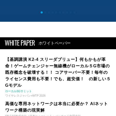
WHITE PAPER
ホワイトペーパー
【基調講演 K2-4 スリーダブリュー】何もかもが革
命！ゲームチェンジャー無線機がローカル５G市場の
既存概念を破壊する！！ コアサーバー不要！毎年の
ライセンス費用も不要！でも、超安価！ の新しい５
Gモデル
ローカル5Gサミット
ワイヤレスジャパン×WTP 2026
高価な専用ネットワークは本当に必要か？ AIネット
ワーク構築の現実解
SB C&S株式会社／日本ヒューレット・パッカード合同会社