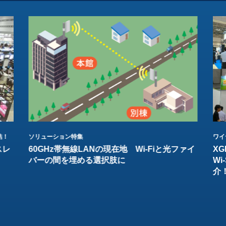
結！
ソリューション特集
ワイ
スレ
60GHz帯無線LANの現在地 Wi-Fiと光ファイ
XG
バーの間を埋める選択肢に
W
介