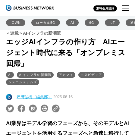
無料会員登録
IOWN
ローカル5G
AI
6G
IoT
通
＜連載＞AIインフラの新潮流
エッジAIインフラの作り方 AIエー
ジェント時代に来る「オンプレミス
回帰」
AI
AIインフラの新潮流
アカマイ
エヌビディア
シスコシステムズ
坪田弘樹（編集部）
2026.06.16
AI業界はモデル学習のフェーズから、そのモデルとAI
エージェントを活用するフェーズへと急速に移行して