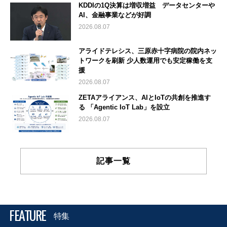
KDDIの1Q決算は増収増益 データセンターや
AI、金融事業などが好調
2026.08.07
アライドテレシス、三原赤十字病院の院内ネッ
トワークを刷新 少人数運用でも安定稼働を支
援
2026.08.07
ZETAアライアンス、AIとIoTの共創を推進す
る 「Agentic IoT Lab」を設立
2026.08.07
記事一覧
FEATURE
特集