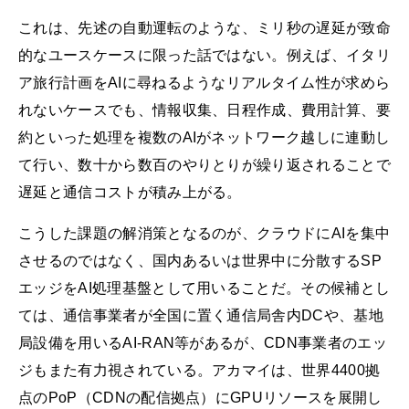
これは、先述の自動運転のような、ミリ秒の遅延が致命
的なユースケースに限った話ではない。例えば、イタリ
ア旅行計画をAIに尋ねるようなリアルタイム性が求めら
れないケースでも、情報収集、日程作成、費用計算、要
約といった処理を複数のAIがネットワーク越しに連動し
て行い、数十から数百のやりとりが繰り返されることで
遅延と通信コストが積み上がる。
こうした課題の解消策となるのが、クラウドにAIを集中
させるのではなく、国内あるいは世界中に分散するSP
エッジをAI処理基盤として用いることだ。その候補とし
ては、通信事業者が全国に置く通信局舎内DCや、基地
局設備を用いるAI-RAN等があるが、CDN事業者のエッ
ジもまた有力視されている。アカマイは、世界4400拠
点のPoP（CDNの配信拠点）にGPUリソースを展開し