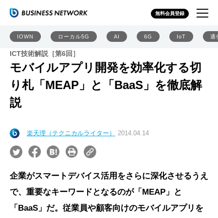
無料会員登録
IOWN
ローカル5G
AI
6G
IoT
通
ICT技術解説［第6回］
モバイルアプリ開発を効率化する切
り札「MEAP」と「BaaS」を徹底解
説
楽天理（テクニカルライター）
2014.04.14
企業がスマートデバイス活用をさらに深化させるうえ
で、重要なキーワードとなるのが「MEAP」と
「BaaS」だ。従業員や顧客向けのモバイルアプリを