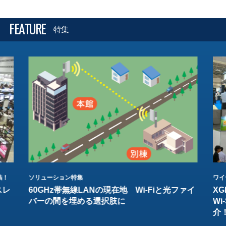
FEATURE
特集
結！
ソリューション特集
ワイ
スレ
60GHz帯無線LANの現在地 Wi-Fiと光ファイ
XG
バーの間を埋める選択肢に
W
介