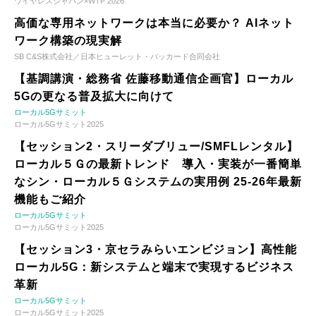
ワイヤレスジャパン×WTP 2026
高価な専用ネットワークは本当に必要か？ AIネット
ワーク構築の現実解
SB C&S株式会社／日本ヒューレット・パッカード合同会社
【基調講演・総務省 佐藤移動通信企画官】ローカル
5Gの更なる普及拡大に向けて
ローカル5Gサミット
ローカル5Gサミット2025
【セッション2・スリーダブリュー/SMFLレンタル】
ローカル５Ｇの最新トレンド 導入・実装が一番簡単
なシン・ローカル５Ｇシステムの実用例 25-26年最新
機能もご紹介
ローカル5Gサミット
ローカル5Gサミット2025
【セッション3・京セラみらいエンビジョン】高性能
ローカル5G：新システムと端末で実現するビジネス
革新
ローカル5Gサミット
ローカル5Gサミット2025