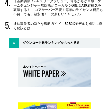
【基調講演 K2-4 スリーダブリュー】何もかもが革命！ゲ
ームチェンジャー無線機がローカル５G市場の既存概念を
破壊する！！ コアサーバー不要！毎年のライセンス費用も
不要！でも、超安価！ の新しい５Gモデル
通信事業者の新たな戦略ガイド B2B2Xモデルを成功に導
く秘訣とは
ダウンロード数ランキングをもっと見る