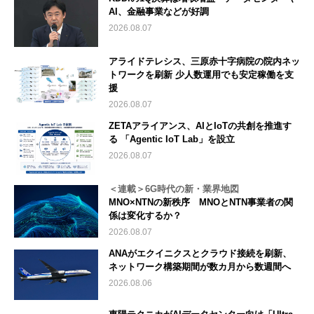
AI、金融事業などが好調
2026.08.07
アライドテレシス、三原赤十字病院の院内ネッ
トワークを刷新 少人数運用でも安定稼働を支
援
2026.08.07
ZETAアライアンス、AIとIoTの共創を推進す
る 「Agentic IoT Lab」を設立
2026.08.07
＜連載＞6G時代の新・業界地図
MNO×NTNの新秩序 MNOとNTN事業者の関
係は変化するか？
2026.08.07
ANAがエクイニクスとクラウド接続を刷新、
ネットワーク構築期間が数カ月から数週間へ
2026.08.06