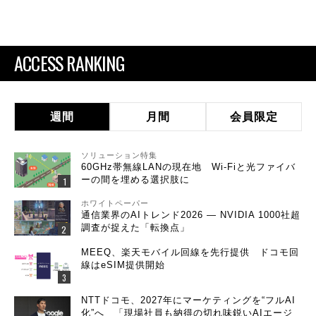
ACCESS RANKING
週間
月間
会員限定
ソリューション特集
60GHz帯無線LANの現在地 Wi-Fiと光ファイバ
ーの間を埋める選択肢に
ホワイトペーパー
通信業界のAIトレンド2026 ― NVIDIA 1000社超
調査が捉えた「転換点」
MEEQ、楽天モバイル回線を先行提供 ドコモ回
線はeSIM提供開始
NTTドコモ、2027年にマーケティングを“フルAI
化”へ 「現場社員も納得の切れ味鋭いAIエージ