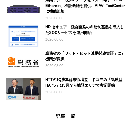
東陽テクニカがAIデータセンター向け「Ultra
Ethernet」検証機能を提供、VIAVI TestCenter
に機能追加
2026.08.06
NRIセキュア、独自開発のAI統制基盤を導入し
たSOCサービスを運用開始
2026.08.06
総務省の「ワット・ビット連携関連実証」に7
機関が採択
2026.08.06
NTTの1Q決算は増収増益 ドコモの「気球型
HAPS」は9月から能登エリアで実証開始
2026.08.06
記事一覧