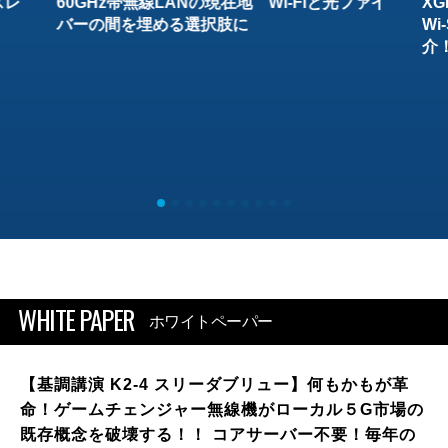
スレ
60GHz帯無線LANの現在地 Wi-Fiと光ファイ
XG
バーの間を埋める選択肢に
W
介
WHITE PAPER
ホワイトペーパー
【基調講演 K2-4 スリーダブリュー】何もかもが革
命！ゲームチェンジャー無線機がローカル５G市場の
既存概念を破壊する！！ コアサーバー不要！毎年の