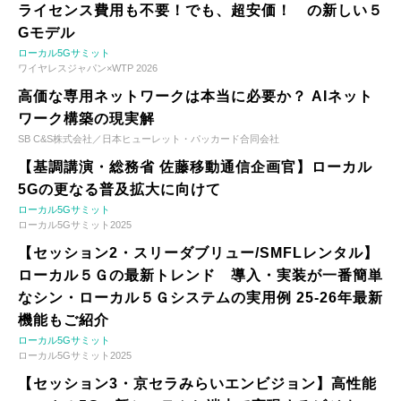
ライセンス費用も不要！でも、超安価！ の新しい５
Gモデル
ローカル5Gサミット
ワイヤレスジャパン×WTP 2026
高価な専用ネットワークは本当に必要か？ AIネット
ワーク構築の現実解
SB C&S株式会社／日本ヒューレット・パッカード合同会社
【基調講演・総務省 佐藤移動通信企画官】ローカル
5Gの更なる普及拡大に向けて
ローカル5Gサミット
ローカル5Gサミット2025
【セッション2・スリーダブリュー/SMFLレンタル】
ローカル５Ｇの最新トレンド 導入・実装が一番簡単
なシン・ローカル５Ｇシステムの実用例 25-26年最新
機能もご紹介
ローカル5Gサミット
ローカル5Gサミット2025
【セッション3・京セラみらいエンビジョン】高性能