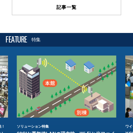
記事一覧
FEATURE
特集
結！
ソリューション特集
ワイ