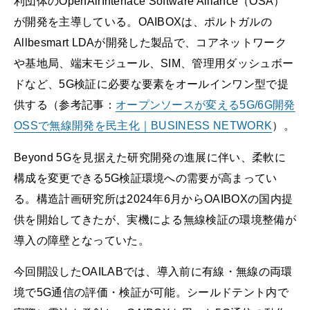
利団体のOpenAirInterface Software Alliance（OSA）
が開発を主導している。OAIBOXは、ポルトガルの
Allbesmart LDAが開発した製品で、コアネットワーク
や基地局、端末モジュール、SIM、管理用ダッシュボー
ドなど、5G検証に必要な要素をオールインワン型で提
供する（参考記事：
オープンソースが変える5G/6G開発
OSSで無線開発を民主化｜BUSINESS NETWORK
）。
Beyond 5Gを見据えた研究開発の進展に伴い、柔軟に
構成を変更できる5G検証環境への需要が高まってい
る。構造計画研究所は2024年6月からOAIBOXの国内提
供を開始してきたが、実機による無線検証の環境整備が
導入の障壁となっていた。
今回開設したOAILABでは、導入前に有線・無線の両環
境で5G通信の評価・検証が可能。シールドテント内で