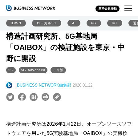
無料会員登録
IOWN
ローカル5G
AI
6G
IoT
通
構造計画研究所、5G基地局
「OAIBOX」の検証施設を東京・中
野に開設
5G
5G-Advanced
ミリ波
BUSINESS NETWORK編集部
2026.01.22
構造計画研究所は2026年1月22日、オープンソースソフ
トウェアを用いた5G実験基地局「OAIBOX」の実機検