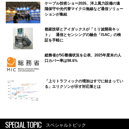
ケーブル技術ショー2026、洋上風力設備の遠
隔保守や光代替マイクロ無線など通信ソリュー
ションが集結
都産技研とアイダックスが「ミリ波開発キッ
ト」 通信とセンシングの融合「ISAC」の検
証を手軽に
総務省が5G整備状況を公表、2025年度末の人
口カバー率は98.6%
「上りトラフィックの増加はすでに始まってい
る」エリクソンが示す対応策とは
SPECIAL TOPIC
スペシャルトピック