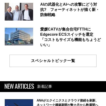
AIの武器化とAIへの攻撃にどう対
抗? フォーティネットが描く新・
防御戦略
愛媛CATVが集合住宅FTTHに
Edgecore ECSスイッチを選定
「コストもサイズも機能もちょうど
いい」
スペシャルトピック一覧
NEW ARTICLES
新着記事
ANAがエクイニクスとクラウド接続を刷新、
ネットワーク構築期間が数カ月から数週間へ