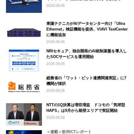
2026.08.06
東陽テクニカがAIデータセンター向け「Ultra
Ethernet」検証機能を提供、VIAVI TestCenter
に機能追加
2026.08.06
NRIセキュア、独自開発のAI統制基盤を導入し
たSOCサービスを運用開始
2026.08.06
総務省の「ワット・ビット連携関連実証」に7
機関が採択
2026.08.06
NTTの1Q決算は増収増益 ドコモの「気球型
HAPS」は9月から能登エリアで実証開始
2026.08.06
＜連載＞欧州ICTレポート