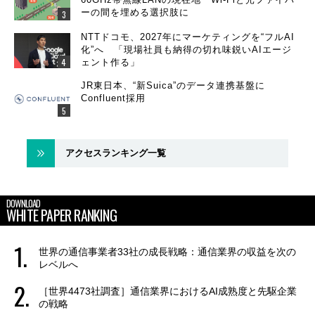
ーの間を埋める選択肢に
NTTドコモ、2027年にマーケティングを“フルAI
化”へ 「現場社員も納得の切れ味鋭いAIエージ
ェント作る」
JR東日本、“新Suica”のデータ連携基盤に
Confluent採用
アクセスランキング一覧
DOWNLOAD
WHITE PAPER RANKING
世界の通信事業者33社の成長戦略：通信業界の収益を次の
レベルへ
［世界4473社調査］通信業界におけるAI成熟度と先駆企業
の戦略