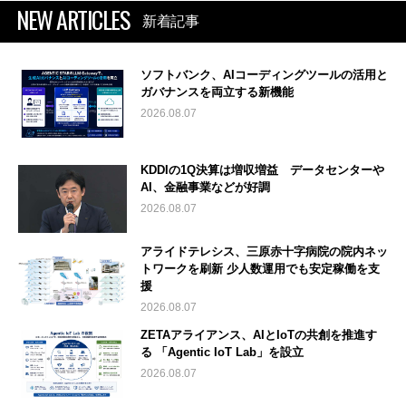
NEW ARTICLES
新着記事
ソフトバンク、AIコーディングツールの活用と
ガバナンスを両立する新機能
2026.08.07
KDDIの1Q決算は増収増益 データセンターや
AI、金融事業などが好調
2026.08.07
アライドテレシス、三原赤十字病院の院内ネッ
トワークを刷新 少人数運用でも安定稼働を支
援
2026.08.07
ZETAアライアンス、AIとIoTの共創を推進す
る 「Agentic IoT Lab」を設立
2026.08.07