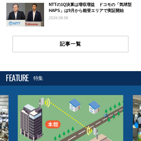
NTTの1Q決算は増収増益 ドコモの「気球型
HAPS」は9月から能登エリアで実証開始
2026.08.06
記事一覧
FEATURE
特集