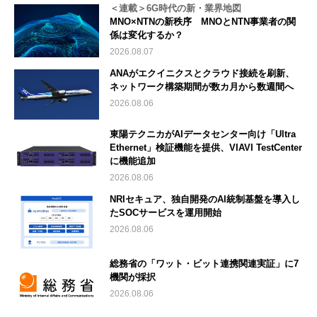
＜連載＞6G時代の新・業界地図
MNO×NTNの新秩序 MNOとNTN事業者の関
係は変化するか？
2026.08.07
ANAがエクイニクスとクラウド接続を刷新、
ネットワーク構築期間が数カ月から数週間へ
2026.08.06
東陽テクニカがAIデータセンター向け「Ultra
Ethernet」検証機能を提供、VIAVI TestCenter
に機能追加
2026.08.06
NRIセキュア、独自開発のAI統制基盤を導入し
たSOCサービスを運用開始
2026.08.06
総務省の「ワット・ビット連携関連実証」に7
機関が採択
2026.08.06