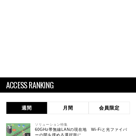
ACCESS RANKING
週間
月間
会員限定
ソリューション特集
60GHz帯無線LANの現在地 Wi-Fiと光ファイバ
ーの間を埋める選択肢に