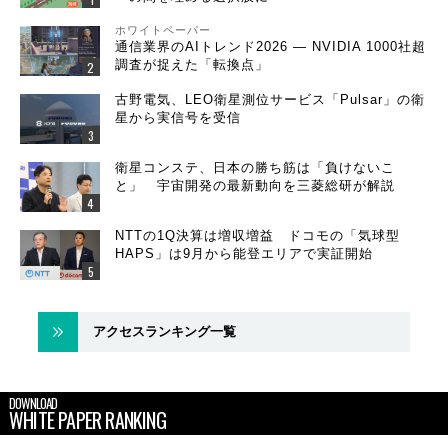
ホワイトペーパー
通信業界のAIトレンド2026 ― NVIDIA 1000社超
調査が捉えた「転換点」
古野電気、LEO衛星測位サービス「Pulsar」の衛
星から実信号を受信
衛星コンステ、日本の勝ち筋は「負けないこ
と」 宇宙開発の最新動向を三菱総研が解説
NTTの1Q決算は増収増益 ドコモの「気球型
HAPS」は9月から能登エリアで実証開始
アクセスランキング一覧
DOWNLOAD
WHITE PAPER RANKING