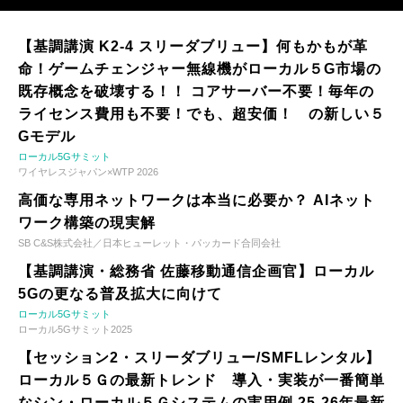
【基調講演 K2-4 スリーダブリュー】何もかもが革
命！ゲームチェンジャー無線機がローカル５G市場の
既存概念を破壊する！！ コアサーバー不要！毎年の
ライセンス費用も不要！でも、超安価！ の新しい５
Gモデル
ローカル5Gサミット
ワイヤレスジャパン×WTP 2026
高価な専用ネットワークは本当に必要か？ AIネット
ワーク構築の現実解
SB C&S株式会社／日本ヒューレット・パッカード合同会社
【基調講演・総務省 佐藤移動通信企画官】ローカル
5Gの更なる普及拡大に向けて
ローカル5Gサミット
ローカル5Gサミット2025
【セッション2・スリーダブリュー/SMFLレンタル】
ローカル５Ｇの最新トレンド 導入・実装が一番簡単
なシン・ローカル５Ｇシステムの実用例 25-26年最新