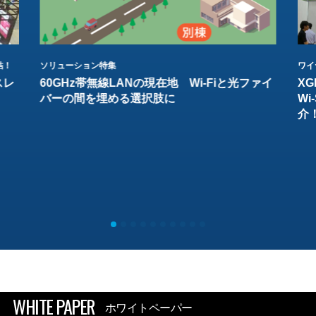
結！
ソリューション特集
ワイ
スレ
60GHz帯無線LANの現在地 Wi-Fiと光ファイ
XG
バーの間を埋める選択肢に
W
介
WHITE PAPER
ホワイトペーパー