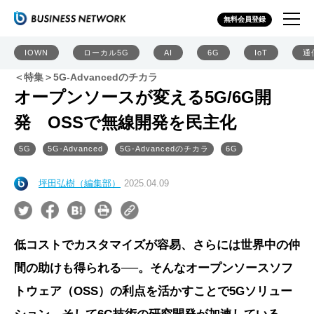
無料会員登録
IOWN
ローカル5G
AI
6G
IoT
通
＜特集＞5G-Advancedのチカラ
オープンソースが変える5G/6G開
発 OSSで無線開発を民主化
5G
5G-Advanced
5G-Advancedのチカラ
6G
坪田弘樹（編集部）
2025.04.09
低コストでカスタマイズが容易、さらには世界中の仲
間の助けも得られる──。そんなオープンソースソフ
トウェア（OSS）の利点を活かすことで5Gソリュー