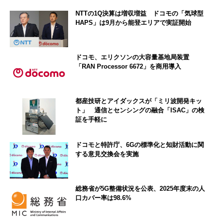
NTTの1Q決算は増収増益 ドコモの「気球型
HAPS」は9月から能登エリアで実証開始
ドコモ、エリクソンの大容量基地局装置
「RAN Processor 6672」を商用導入
都産技研とアイダックスが「ミリ波開発キッ
ト」 通信とセンシングの融合「ISAC」の検
証を手軽に
ドコモと特許庁、6Gの標準化と知財活動に関
する意見交換会を実施
総務省が5G整備状況を公表、2025年度末の人
口カバー率は98.6%