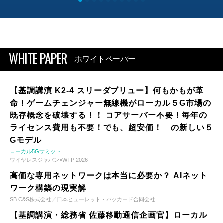
WHITE PAPER
ホワイトペーパー
【基調講演 K2-4 スリーダブリュー】何もかもが革
命！ゲームチェンジャー無線機がローカル５G市場の
既存概念を破壊する！！ コアサーバー不要！毎年の
ライセンス費用も不要！でも、超安価！ の新しい５
Gモデル
ローカル5Gサミット
ワイヤレスジャパン×WTP 2026
高価な専用ネットワークは本当に必要か？ AIネット
ワーク構築の現実解
SB C&S株式会社／日本ヒューレット・パッカード合同会社
【基調講演・総務省 佐藤移動通信企画官】ローカル