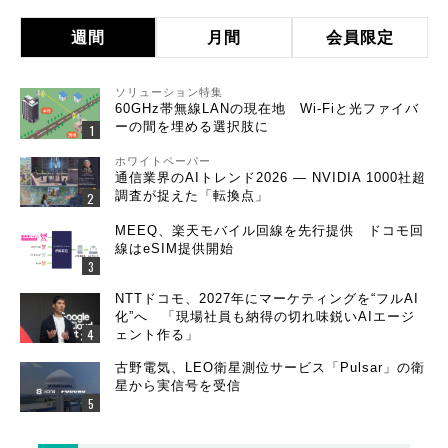
週間
月間
会員限定
ソリューション特集
60GHz帯無線LANの現在地 Wi-Fiと光ファイバ
ーの間を埋める選択肢に
ホワイトペーパー
通信業界のAIトレンド2026 ― NVIDIA 1000社超
調査が捉えた「転換点」
MEEQ、楽天モバイル回線を先行提供 ドコモ回
線はeSIM提供開始
NTTドコモ、2027年にマーケティングを“フルAI
化”へ 「現場社員も納得の切れ味鋭いAIエージ
ェント作る」
古野電気、LEO衛星測位サービス「Pulsar」の衛
星から実信号を受信