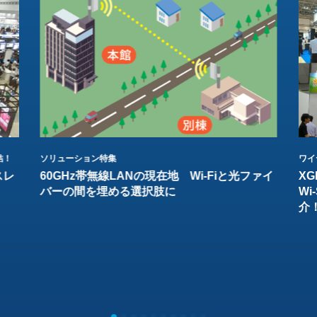
結！
ソリューション特集
ワイ
スレ
60GHz帯無線LANの現在地 Wi-Fiと光ファイ
XG
バーの間を埋める選択肢に
W
介