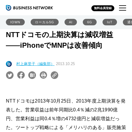
無料会員登録
IOWN
ローカル5G
AI
6G
IoT
通
NTTドコモの上期決算は減収増益
――iPhoneでMNPは改善傾向
村上麻里子（編集部）
2013.10.25
NTTドコモは2013年10月25日、2013年度上期決算を発
表した。営業収益は前年同期比0.4％減の2兆1990億
円、営業利益は同0.4％増の4732億円と減収増益だっ
た。ツートップ戦略による「メリハリのある」販売施策