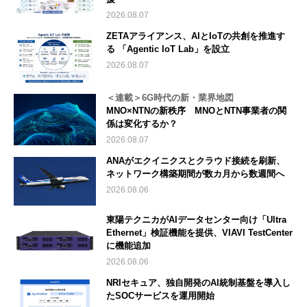
2026.08.07
ZETAアライアンス、AIとIoTの共創を推進す
る 「Agentic IoT Lab」を設立
2026.08.07
＜連載＞6G時代の新・業界地図
MNO×NTNの新秩序 MNOとNTN事業者の関
係は変化するか？
2026.08.07
ANAがエクイニクスとクラウド接続を刷新、
ネットワーク構築期間が数カ月から数週間へ
2026.08.06
東陽テクニカがAIデータセンター向け「Ultra
Ethernet」検証機能を提供、VIAVI TestCenter
に機能追加
2026.08.06
NRIセキュア、独自開発のAI統制基盤を導入し
たSOCサービスを運用開始