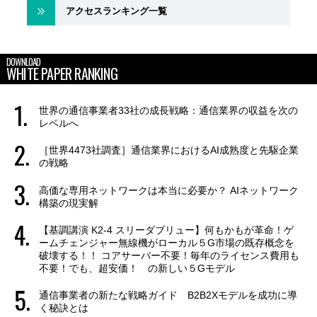
アクセスランキング一覧
DOWNLOAD
WHITE PAPER RANKING
世界の通信事業者33社の成長戦略：通信業界の収益を次の
レベルへ
［世界4473社調査］通信業界におけるAI成熟度と先駆企業
の戦略
高価な専用ネットワークは本当に必要か？ AIネットワーク
構築の現実解
【基調講演 K2-4 スリーダブリュー】何もかもが革命！ゲ
ームチェンジャー無線機がローカル５G市場の既存概念を
破壊する！！ コアサーバー不要！毎年のライセンス費用も
不要！でも、超安価！ の新しい５Gモデル
通信事業者の新たな戦略ガイド B2B2Xモデルを成功に導
く秘訣とは