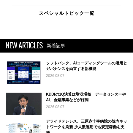
スペシャルトピック一覧
NEW ARTICLES
新着記事
ソフトバンク、AIコーディングツールの活用と
ガバナンスを両立する新機能
2026.08.07
KDDIの1Q決算は増収増益 データセンターや
AI、金融事業などが好調
2026.08.07
アライドテレシス、三原赤十字病院の院内ネッ
トワークを刷新 少人数運用でも安定稼働を支
援