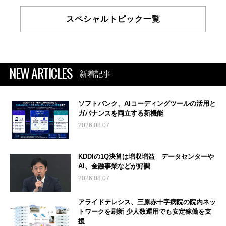
スペシャルトピック一覧
NEW ARTICLES
新着記事
ソフトバンク、AIコーディングツールの活用と
ガバナンスを両立する新機能
2026.08.07
KDDIの1Q決算は増収増益 データセンターや
AI、金融事業などが好調
2026.08.07
アライドテレシス、三原赤十字病院の院内ネッ
トワークを刷新 少人数運用でも安定稼働を支
援