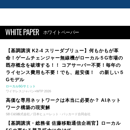
WHITE PAPER
ホワイトペーパー
【基調講演 K2-4 スリーダブリュー】何もかもが革
命！ゲームチェンジャー無線機がローカル５G市場の
既存概念を破壊する！！ コアサーバー不要！毎年の
ライセンス費用も不要！でも、超安価！ の新しい５
Gモデル
ローカル5Gサミット
ワイヤレスジャパン×WTP 2026
高価な専用ネットワークは本当に必要か？ AIネット
ワーク構築の現実解
SB C&S株式会社／日本ヒューレット・パッカード合同会社
【基調講演・総務省 佐藤移動通信企画官】ローカル