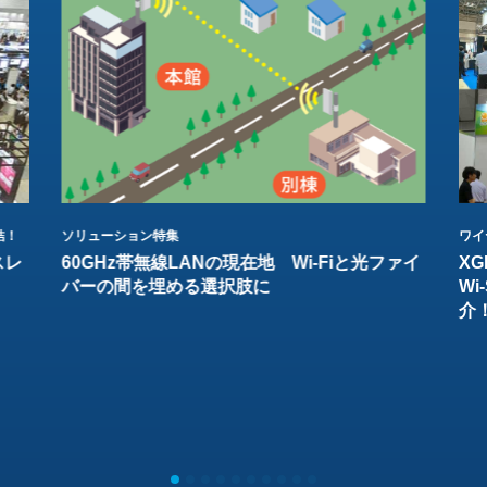
結！
ソリューション特集
ワイ
スレ
60GHz帯無線LANの現在地 Wi-Fiと光ファイ
XG
バーの間を埋める選択肢に
W
介