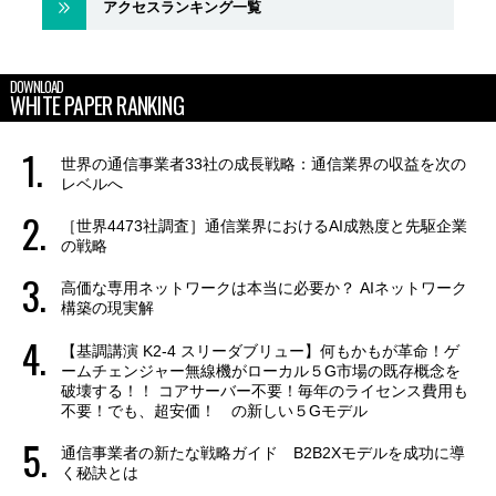
アクセスランキング一覧
DOWNLOAD
WHITE PAPER RANKING
世界の通信事業者33社の成長戦略：通信業界の収益を次の
レベルへ
［世界4473社調査］通信業界におけるAI成熟度と先駆企業
の戦略
高価な専用ネットワークは本当に必要か？ AIネットワーク
構築の現実解
【基調講演 K2-4 スリーダブリュー】何もかもが革命！ゲ
ームチェンジャー無線機がローカル５G市場の既存概念を
破壊する！！ コアサーバー不要！毎年のライセンス費用も
不要！でも、超安価！ の新しい５Gモデル
通信事業者の新たな戦略ガイド B2B2Xモデルを成功に導
く秘訣とは