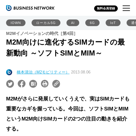
無料会員登録
IOWN
ローカル5G
AI
6G
IoT
通
M2Mイノベーションの時代［第4回］
M2M向けに進化するSIMカードの最
新動向 ～ソフトSIMとMIM～
橋本清治（M2モビリティー）
2013.08.06
M2Mがさらに発展していくうえで、実はSIMカードも
重要なカギを握っている。今回は、ソフトSIMとMIM
というM2M向けSIMカードの2つの注目の動きを紹介
する。