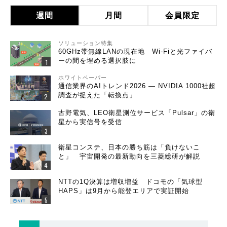
週間
月間
会員限定
ソリューション特集
60GHz帯無線LANの現在地 Wi-Fiと光ファイバ
ーの間を埋める選択肢に
ホワイトペーパー
通信業界のAIトレンド2026 ― NVIDIA 1000社超
調査が捉えた「転換点」
古野電気、LEO衛星測位サービス「Pulsar」の衛
星から実信号を受信
衛星コンステ、日本の勝ち筋は「負けないこ
と」 宇宙開発の最新動向を三菱総研が解説
NTTの1Q決算は増収増益 ドコモの「気球型
HAPS」は9月から能登エリアで実証開始