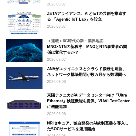
2026.08.07
ZETAアライアンス、AIとIoTの共創を推進す
る 「Agentic IoT Lab」を設立
2026.08.07
＜連載＞6G時代の新・業界地図
MNO×NTNの新秩序 MNOとNTN事業者の関
係は変化するか？
2026.08.07
ANAがエクイニクスとクラウド接続を刷新、
ネットワーク構築期間が数カ月から数週間へ
2026.08.06
東陽テクニカがAIデータセンター向け「Ultra
Ethernet」検証機能を提供、VIAVI TestCenter
に機能追加
2026.08.06
NRIセキュア、独自開発のAI統制基盤を導入し
たSOCサービスを運用開始
2026.08.06