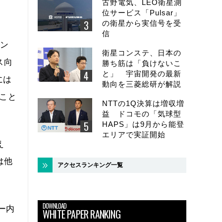
古野電気、LEO衛星測
位サービス「Pulsar」
の衛星から実信号を受
信
セン
衛星コンステ、日本の
ス向
勝ち筋は「負けないこ
と」 宇宙開発の最新
には
動向を三菱総研が解説
こと
NTTの1Q決算は増収増
益 ドコモの「気球型
HAPS」は9月から能登
エリアで実証開始
え
は他
アクセスランキング一覧
DOWNLOAD
ター内
WHITE PAPER RANKING