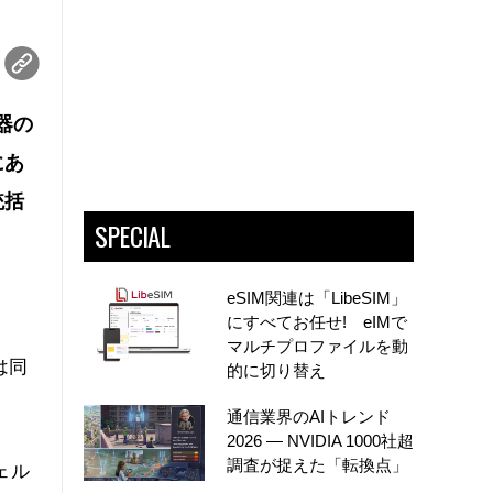
器の
にあ
統括
SPECIAL
eSIM関連は「LibeSIM」
にすべてお任せ! eIMで
マルチプロファイルを動
は同
的に切り替え
通信業界のAIトレンド
2026 ― NVIDIA 1000社超
調査が捉えた「転換点」
ェル