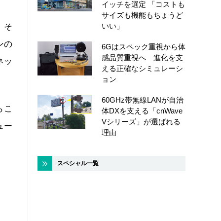
イッチを選定 「コストも
サイズも機能もちょうど
いい」
、そ
ンの
6Gはスペック重視から体
感品質重視へ 進化を支
ネッ
える正確なシミュレーシ
ョン
60GHz帯無線LANが自治
らこ
体DXを支える「cnWave
Vシリーズ」が選ばれる
ュー
理由
スペシャル一覧