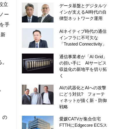
設立
データ基盤とデジタルツ
インが支えるAI時代の自
ノー
律型ネットワーク運用
を手
AIネイティブ時代の通信
の新
インフラに不可欠な
「Trusted Connectivity」
通信事業者が「AI Grid」
る。
の担い手に AIサービス
収益化の新地平を切り拓
く
AIの武器化とAIへの攻撃
も
にどう対抗? フォーテ
ィネットが描く新・防御
戦略
）の
愛媛CATVが集合住宅
FTTHにEdgecore ECSス