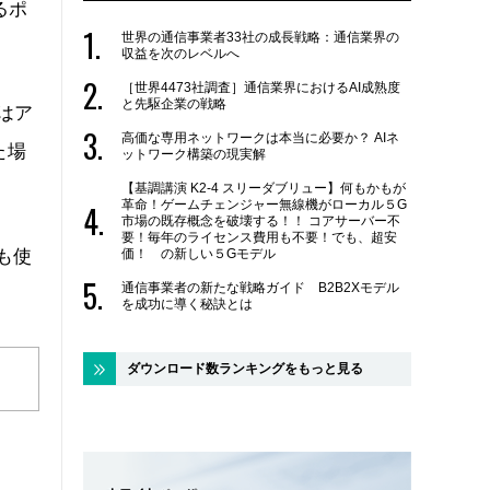
るポ
世界の通信事業者33社の成長戦略：通信業界の
収益を次のレベルへ
［世界4473社調査］通信業界におけるAI成熟度
と先駆企業の戦略
はア
高価な専用ネットワークは本当に必要か？ AIネ
た場
ットワーク構築の現実解
【基調講演 K2-4 スリーダブリュー】何もかもが
革命！ゲームチェンジャー無線機がローカル５G
市場の既存概念を破壊する！！ コアサーバー不
要！毎年のライセンス費用も不要！でも、超安
でも使
価！ の新しい５Gモデル
通信事業者の新たな戦略ガイド B2B2Xモデル
を成功に導く秘訣とは
ダウンロード数ランキングをもっと見る