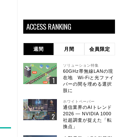
ACCESS RANKING
週間
月間
会員限定
ソリューション特集
60GHz帯無線LANの現
在地 Wi-Fiと光ファイ
バーの間を埋める選択
肢に
ホワイトペーパー
通信業界のAIトレンド
2026 ― NVIDIA 1000
社超調査が捉えた「転
換点」