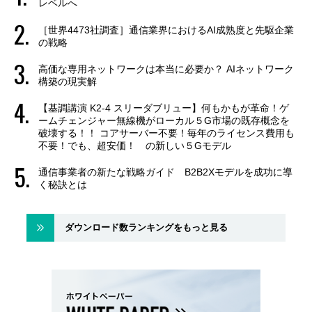
レベルへ
［世界4473社調査］通信業界におけるAI成熟度と先駆企業
の戦略
高価な専用ネットワークは本当に必要か？ AIネットワーク
構築の現実解
【基調講演 K2-4 スリーダブリュー】何もかもが革命！ゲ
ームチェンジャー無線機がローカル５G市場の既存概念を
破壊する！！ コアサーバー不要！毎年のライセンス費用も
不要！でも、超安価！ の新しい５Gモデル
通信事業者の新たな戦略ガイド B2B2Xモデルを成功に導
く秘訣とは
ダウンロード数ランキングをもっと見る