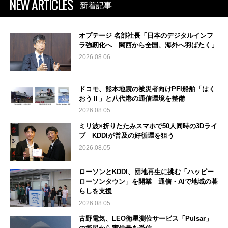
NEW ARTICLES
新着記事
オプテージ 名部社長「日本のデジタルインフ
ラ強靭化へ 関西から全国、海外へ羽ばたく」
2026.08.06
ドコモ、熊本地震の被災者向けPFI船舶「はく
おうⅡ」と八代港の通信環境を整備
2026.08.05
ミリ波×折りたたみスマホで50人同時の3Dライ
ブ KDDIが普及の好循環を狙う
2026.08.05
ローソンとKDDI、団地再生に挑む「ハッピー
ローソンタウン」を開業 通信・AIで地域の暮
らしを支援
2026.08.05
古野電気、LEO衛星測位サービス「Pulsar」