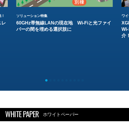
結！
ソリューション特集
ワイ
スレ
60GHz帯無線LANの現在地 Wi-Fiと光ファイ
XG
バーの間を埋める選択肢に
W
介
WHITE PAPER
ホワイトペーパー