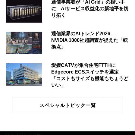
通信事業者が「AI Grid」の担い手
に AIサービス収益化の新地平を切
り拓く
通信業界のAIトレンド2026 ―
NVIDIA 1000社超調査が捉えた「転
換点」
愛媛CATVが集合住宅FTTHに
Edgecore ECSスイッチを選定
「コストもサイズも機能もちょうど
いい」
スペシャルトピック一覧