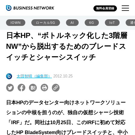
無料会員登録
IOWN
ローカル5G
AI
6G
IoT
通
日本HP、“ボトルネック化した3階層
NW”から脱出するためのブレードス
イッチとシャーシスイッチ
太田智晴（編集部）
2012.10.25
日本HPのデータセンター向けネットワークソリュー
ションの中核を担うのが、独自の仮想シャーシ技術
「IRF」だ。同社は10月25日、このIRFに初めて対応
したHP BladeSystem向けブレードスイッチと、中小