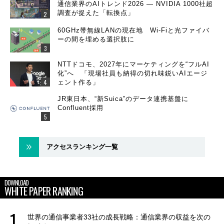
通信業界のAIトレンド2026 ― NVIDIA 1000社超
調査が捉えた「転換点」
60GHz帯無線LANの現在地 Wi-Fiと光ファイバ
ーの間を埋める選択肢に
NTTドコモ、2027年にマーケティングを“フルAI
化”へ 「現場社員も納得の切れ味鋭いAIエージ
ェント作る」
JR東日本、“新Suica”のデータ連携基盤に
Confluent採用
アクセスランキング一覧
DOWNLOAD
WHITE PAPER RANKING
世界の通信事業者33社の成長戦略：通信業界の収益を次の