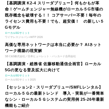
【基調講演 K2-4 スリーダブリュー】何もかもが革
命！ゲームチェンジャー無線機がローカル５G市場の
既存概念を破壊する！！ コアサーバー不要！毎年の
ライセンス費用も不要！でも、超安価！ の新しい５
Gモデル
ローカル5Gサミット
ワイヤレスジャパン×WTP 2026
高価な専用ネットワークは本当に必要か？ AIネット
ワーク構築の現実解
SB C&S株式会社／日本ヒューレット・パッカード合同会社
【基調講演・総務省 佐藤移動通信企画官】ローカル
5Gの更なる普及拡大に向けて
ローカル5Gサミット
ローカル5Gサミット2025
【セッション2・スリーダブリュー/SMFLレンタル】
ローカル５Ｇの最新トレンド 導入・実装が一番簡単
なシン・ローカル５Ｇシステムの実用例 25-26年最新
機能もご紹介