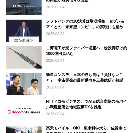
の衛星から実信号を受信
2026.08.04
ソフトバンクの1Q決算は増収増益 セブン＆
アイとの「未来型コンビニ」の実現にも意欲
2026.08.04
古河電工が光ファイバー増産へ、総投資額は約
1000億円見込む
2026.08.04
衛星コンステ、日本の勝ち筋は「負けないこ
と」 宇宙開発の最新動向を三菱総研が解説
2026.08.04
NTTドコモビジネス、つがる総合病院のモバイ
ル環境整備と地域医療DXを推進
2026.08.04
楽天モバイル・OKI・東京科学大ら、佐賀市で