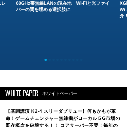
スレ
60GHz帯無線LANの現在地 Wi-Fiと光ファイ
XG
バーの間を埋める選択肢に
W
介
WHITE PAPER
ホワイトペーパー
【基調講演 K2-4 スリーダブリュー】何もかもが革
命！ゲームチェンジャー無線機がローカル５G市場の
既存概念を破壊する！！ コアサーバー不要！毎年の