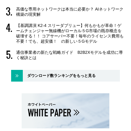
高価な専用ネットワークは本当に必要か？ AIネットワーク
構築の現実解
【基調講演 K2-4 スリーダブリュー】何もかもが革命！ゲ
ームチェンジャー無線機がローカル５G市場の既存概念を
破壊する！！ コアサーバー不要！毎年のライセンス費用も
不要！でも、超安価！ の新しい５Gモデル
通信事業者の新たな戦略ガイド B2B2Xモデルを成功に導
く秘訣とは
ダウンロード数ランキングをもっと見る