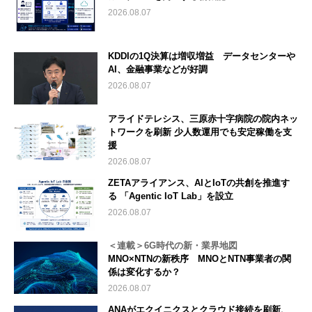
2026.08.07
KDDIの1Q決算は増収増益 データセンターや
AI、金融事業などが好調
2026.08.07
アライドテレシス、三原赤十字病院の院内ネッ
トワークを刷新 少人数運用でも安定稼働を支
援
2026.08.07
ZETAアライアンス、AIとIoTの共創を推進す
る 「Agentic IoT Lab」を設立
2026.08.07
＜連載＞6G時代の新・業界地図
MNO×NTNの新秩序 MNOとNTN事業者の関
係は変化するか？
2026.08.07
ANAがエクイニクスとクラウド接続を刷新、