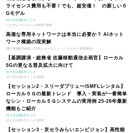
ライセンス費用も不要！でも、超安価！ の新しい５
Gモデル
ローカル5Gサミット
ワイヤレスジャパン×WTP 2026
高価な専用ネットワークは本当に必要か？ AIネット
ワーク構築の現実解
SB C&S株式会社／日本ヒューレット・パッカード合同会社
【基調講演・総務省 佐藤移動通信企画官】ローカル
5Gの更なる普及拡大に向けて
ローカル5Gサミット
ローカル5Gサミット2025
【セッション2・スリーダブリュー/SMFLレンタル】
ローカル５Ｇの最新トレンド 導入・実装が一番簡単
なシン・ローカル５Ｇシステムの実用例 25-26年最新
機能もご紹介
ローカル5Gサミット
ローカル5Gサミット2025
【セッション3・京セラみらいエンビジョン】高性能