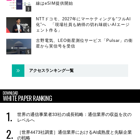
線はeSIM提供開始
NTTドコモ、2027年にマーケティングを“フルAI
化”へ 「現場社員も納得の切れ味鋭いAIエージ
ェント作る」
古野電気、LEO衛星測位サービス「Pulsar」の衛
星から実信号を受信
アクセスランキング一覧
DOWNLOAD
WHITE PAPER RANKING
世界の通信事業者33社の成長戦略：通信業界の収益を次の
レベルへ
［世界4473社調査］通信業界におけるAI成熟度と先駆企業
の戦略