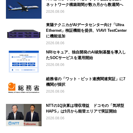
ネットワーク構築期間が数カ月から数週間へ
2026.08.06
東陽テクニカがAIデータセンター向け「Ultra
Ethernet」検証機能を提供、VIAVI TestCenter
に機能追加
2026.08.06
NRIセキュア、独自開発のAI統制基盤を導入し
たSOCサービスを運用開始
2026.08.06
総務省の「ワット・ビット連携関連実証」に7
機関が採択
2026.08.06
NTTの1Q決算は増収増益 ドコモの「気球型
HAPS」は9月から能登エリアで実証開始
2026.08.06