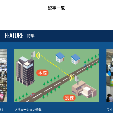
記事一覧
FEATURE
特集
結！
ソリューション特集
ワイ