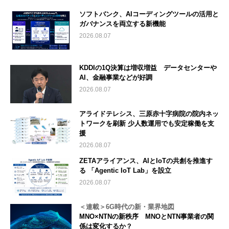
ソフトバンク、AIコーディングツールの活用と
ガバナンスを両立する新機能
2026.08.07
KDDIの1Q決算は増収増益 データセンターや
AI、金融事業などが好調
2026.08.07
アライドテレシス、三原赤十字病院の院内ネッ
トワークを刷新 少人数運用でも安定稼働を支
援
2026.08.07
ZETAアライアンス、AIとIoTの共創を推進す
る 「Agentic IoT Lab」を設立
2026.08.07
＜連載＞6G時代の新・業界地図
MNO×NTNの新秩序 MNOとNTN事業者の関
係は変化するか？