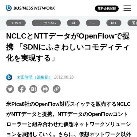
無料会員登録
IOWN
ローカル5G
AI
6G
IoT
通
NCLCとNTTデータがOpenFlowで提
携 「SDNにふさわしいコモディティ
化を実現する」
太田智晴（編集部）
2012.08.28
米Pica8社のOpenFlow対応スイッチを販売するNCLC
がNTTデータと提携。NTTデータのOpenFlowコント
ローラーと組み合わせた仮想ネットワークソリューシ
ョンを展開していく。さらに、仮想ネットワーク以外