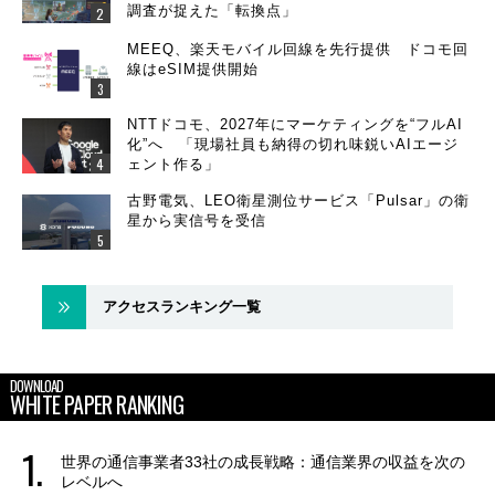
調査が捉えた「転換点」
MEEQ、楽天モバイル回線を先行提供 ドコモ回
線はeSIM提供開始
NTTドコモ、2027年にマーケティングを“フルAI
化”へ 「現場社員も納得の切れ味鋭いAIエージ
ェント作る」
古野電気、LEO衛星測位サービス「Pulsar」の衛
星から実信号を受信
アクセスランキング一覧
DOWNLOAD
WHITE PAPER RANKING
世界の通信事業者33社の成長戦略：通信業界の収益を次の
レベルへ