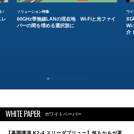
結！
ソリューション特集
ワイ
スレ
60GHz帯無線LANの現在地 Wi-Fiと光ファイ
XG
バーの間を埋める選択肢に
W
介
WHITE PAPER
ホワイトペーパー
【基調講演 K2-4 スリーダブリュー】何もかもが革