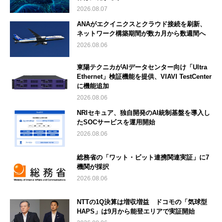
2026.08.07
ANAがエクイニクスとクラウド接続を刷新、
ネットワーク構築期間が数カ月から数週間へ
2026.08.06
東陽テクニカがAIデータセンター向け「Ultra
Ethernet」検証機能を提供、VIAVI TestCenter
に機能追加
2026.08.06
NRIセキュア、独自開発のAI統制基盤を導入し
たSOCサービスを運用開始
2026.08.06
総務省の「ワット・ビット連携関連実証」に7
機関が採択
2026.08.06
NTTの1Q決算は増収増益 ドコモの「気球型
HAPS」は9月から能登エリアで実証開始