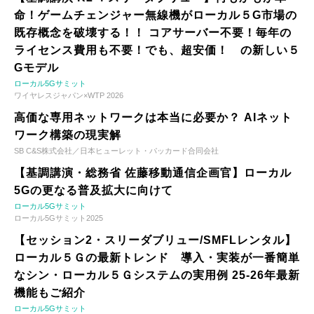
命！ゲームチェンジャー無線機がローカル５G市場の
既存概念を破壊する！！ コアサーバー不要！毎年の
ライセンス費用も不要！でも、超安価！ の新しい５
Gモデル
ローカル5Gサミット
ワイヤレスジャパン×WTP 2026
高価な専用ネットワークは本当に必要か？ AIネット
ワーク構築の現実解
SB C&S株式会社／日本ヒューレット・パッカード合同会社
【基調講演・総務省 佐藤移動通信企画官】ローカル
5Gの更なる普及拡大に向けて
ローカル5Gサミット
ローカル5Gサミット2025
【セッション2・スリーダブリュー/SMFLレンタル】
ローカル５Ｇの最新トレンド 導入・実装が一番簡単
なシン・ローカル５Ｇシステムの実用例 25-26年最新
機能もご紹介
ローカル5Gサミット