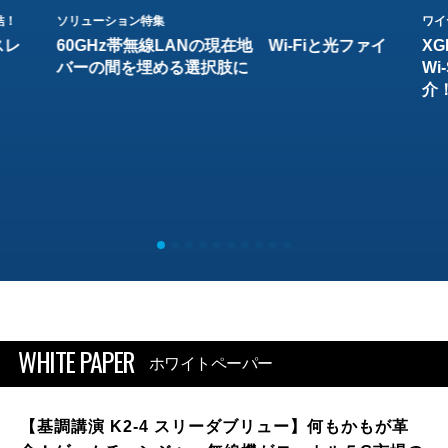
結！
ソリューション特集
ワイ
スレ
60GHz帯無線LANの現在地 Wi-Fiと光ファイ
XG
バーの間を埋める選択肢に
W
介
WHITE PAPER
ホワイトペーパー
【基調講演 K2-4 スリーダブリュー】何もかもが革