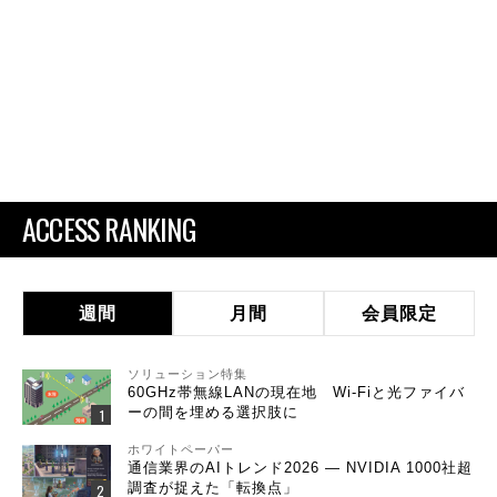
ACCESS RANKING
週間
月間
会員限定
ソリューション特集
60GHz帯無線LANの現在地 Wi-Fiと光ファイバ
ーの間を埋める選択肢に
ホワイトペーパー
通信業界のAIトレンド2026 ― NVIDIA 1000社超
調査が捉えた「転換点」