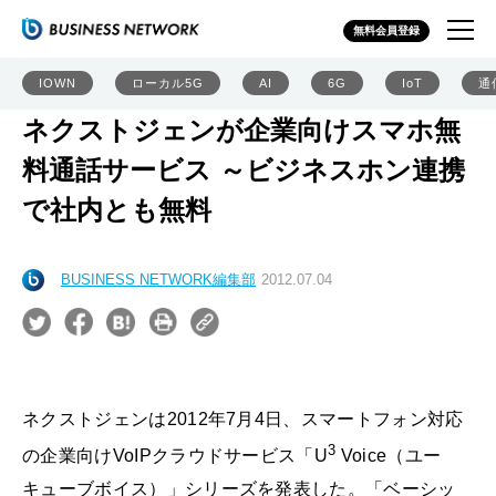
無料会員登録
IOWN
ローカル5G
AI
6G
IoT
通
ネクストジェンが企業向けスマホ無
料通話サービス ～ビジネスホン連携
で社内とも無料
BUSINESS NETWORK編集部
2012.07.04
ネクストジェンは2012年7月4日、スマートフォン対応
3
の企業向けVoIPクラウドサービス「U
Voice（ユー
キューブボイス）」シリーズを発表した。「ベーシッ