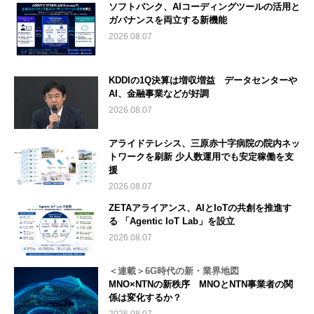
ソフトバンク、AIコーディングツールの活用と
ガバナンスを両立する新機能
2026.08.07
KDDIの1Q決算は増収増益 データセンターや
AI、金融事業などが好調
2026.08.07
アライドテレシス、三原赤十字病院の院内ネッ
トワークを刷新 少人数運用でも安定稼働を支
援
2026.08.07
ZETAアライアンス、AIとIoTの共創を推進す
る 「Agentic IoT Lab」を設立
2026.08.07
＜連載＞6G時代の新・業界地図
MNO×NTNの新秩序 MNOとNTN事業者の関
係は変化するか？