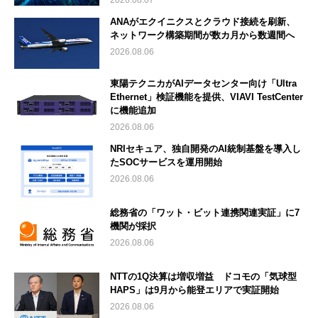
2026.08.07
ANAがエクイニクスとクラウド接続を刷新、
ネットワーク構築期間が数カ月から数週間へ
2026.08.06
東陽テクニカがAIデータセンター向け「Ultra
Ethernet」検証機能を提供、VIAVI TestCenter
に機能追加
2026.08.06
NRIセキュア、独自開発のAI統制基盤を導入し
たSOCサービスを運用開始
2026.08.06
総務省の「ワット・ビット連携関連実証」に7
機関が採択
2026.08.06
NTTの1Q決算は増収増益 ドコモの「気球型
HAPS」は9月から能登エリアで実証開始
2026.08.06