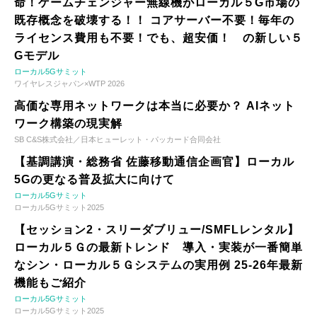
命！ゲームチェンジャー無線機がローカル５G市場の
既存概念を破壊する！！ コアサーバー不要！毎年の
ライセンス費用も不要！でも、超安価！ の新しい５
Gモデル
ローカル5Gサミット
ワイヤレスジャパン×WTP 2026
高価な専用ネットワークは本当に必要か？ AIネット
ワーク構築の現実解
SB C&S株式会社／日本ヒューレット・パッカード合同会社
【基調講演・総務省 佐藤移動通信企画官】ローカル
5Gの更なる普及拡大に向けて
ローカル5Gサミット
ローカル5Gサミット2025
【セッション2・スリーダブリュー/SMFLレンタル】
ローカル５Ｇの最新トレンド 導入・実装が一番簡単
なシン・ローカル５Ｇシステムの実用例 25-26年最新
機能もご紹介
ローカル5Gサミット
ローカル5Gサミット2025