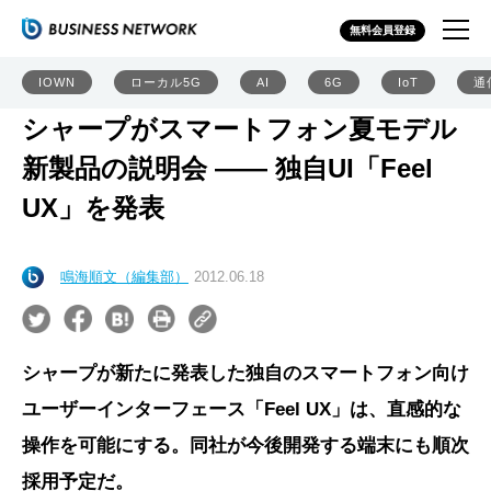
無料会員登録
IOWN
ローカル5G
AI
6G
IoT
通
シャープがスマートフォン夏モデル
新製品の説明会 ―― 独自UI「Feel
UX」を発表
鳴海順文（編集部）
2012.06.18
シャープが新たに発表した独自のスマートフォン向け
ユーザーインターフェース「Feel UX」は、直感的な
操作を可能にする。同社が今後開発する端末にも順次
採用予定だ。