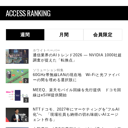
ACCESS RANKING
週間
月間
会員限定
ホワイトペーパー
通信業界のAIトレンド2026 ― NVIDIA 1000社超
調査が捉えた「転換点」
ソリューション特集
60GHz帯無線LANの現在地 Wi-Fiと光ファイバ
ーの間を埋める選択肢に
MEEQ、楽天モバイル回線を先行提供 ドコモ回
線はeSIM提供開始
NTTドコモ、2027年にマーケティングを“フルAI
化”へ 「現場社員も納得の切れ味鋭いAIエージ
ェント作る」