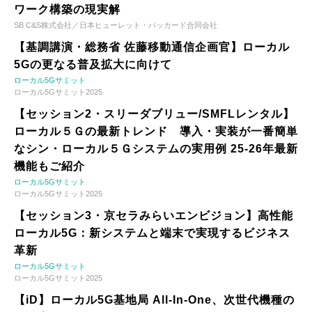
ワーク構築の現実解
SB C&S株式会社／日本ヒューレット・パッカード合同会社
【基調講演・総務省 佐藤移動通信企画官】ローカル
5Gの更なる普及拡大に向けて
ローカル5Gサミット
ローカル5Gサミット2025
【セッション2・スリーダブリュー/SMFLレンタル】
ローカル５Ｇの最新トレンド 導入・実装が一番簡単
なシン・ローカル５Ｇシステムの実用例 25-26年最新
機能もご紹介
ローカル5Gサミット
ローカル5Gサミット2025
【セッション3・京セラみらいエンビジョン】高性能
ローカル5G：新システムと端末で実現するビジネス
革新
ローカル5Gサミット
ローカル5Gサミット2025
【iD】ローカル5G基地局 All-In-One、次世代機種の