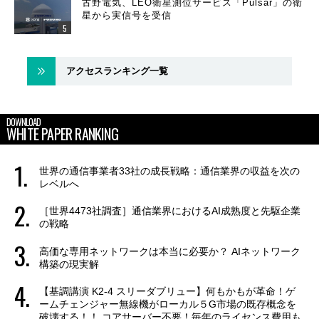
古野電気、LEO衛星測位サービス「Pulsar」の衛
星から実信号を受信
アクセスランキング一覧
DOWNLOAD
WHITE PAPER RANKING
世界の通信事業者33社の成長戦略：通信業界の収益を次の
レベルへ
［世界4473社調査］通信業界におけるAI成熟度と先駆企業
の戦略
高価な専用ネットワークは本当に必要か？ AIネットワーク
構築の現実解
【基調講演 K2-4 スリーダブリュー】何もかもが革命！ゲ
ームチェンジャー無線機がローカル５G市場の既存概念を
破壊する！！ コアサーバー不要！毎年のライセンス費用も