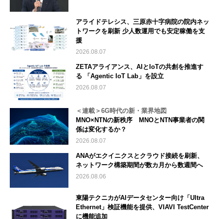
アライドテレシス、三原赤十字病院の院内ネッ
トワークを刷新 少人数運用でも安定稼働を支
援
2026.08.07
ZETAアライアンス、AIとIoTの共創を推進す
る 「Agentic IoT Lab」を設立
2026.08.07
＜連載＞6G時代の新・業界地図
MNO×NTNの新秩序 MNOとNTN事業者の関
係は変化するか？
2026.08.07
ANAがエクイニクスとクラウド接続を刷新、
ネットワーク構築期間が数カ月から数週間へ
2026.08.06
東陽テクニカがAIデータセンター向け「Ultra
Ethernet」検証機能を提供、VIAVI TestCenter
に機能追加