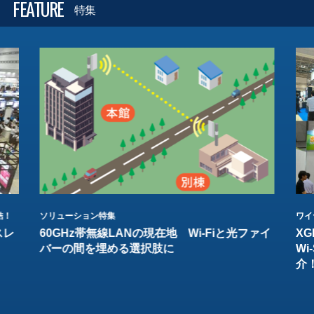
FEATURE
特集
結！
ソリューション特集
ワイ
スレ
60GHz帯無線LANの現在地 Wi-Fiと光ファイ
XG
バーの間を埋める選択肢に
W
介