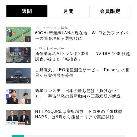
週間
月間
会員限定
ソリューション特集
60GHz帯無線LANの現在地 Wi-Fiと光ファイバ
ーの間を埋める選択肢に
ホワイトペーパー
通信業界のAIトレンド2026 ― NVIDIA 1000社超
調査が捉えた「転換点」
古野電気、LEO衛星測位サービス「Pulsar」の衛
星から実信号を受信
衛星コンステ、日本の勝ち筋は「負けないこ
と」 宇宙開発の最新動向を三菱総研が解説
NTTの1Q決算は増収増益 ドコモの「気球型
HAPS」は9月から能登エリアで実証開始