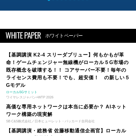
WHITE PAPER
ホワイトペーパー
【基調講演 K2-4 スリーダブリュー】何もかもが革
命！ゲームチェンジャー無線機がローカル５G市場の
既存概念を破壊する！！ コアサーバー不要！毎年の
ライセンス費用も不要！でも、超安価！ の新しい５
Gモデル
ローカル5Gサミット
ワイヤレスジャパン×WTP 2026
高価な専用ネットワークは本当に必要か？ AIネット
ワーク構築の現実解
SB C&S株式会社／日本ヒューレット・パッカード合同会社
【基調講演・総務省 佐藤移動通信企画官】ローカル