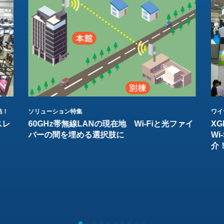
結！
ソリューション特集
ワイ
スレ
60GHz帯無線LANの現在地 Wi-Fiと光ファイ
XG
バーの間を埋める選択肢に
W
介