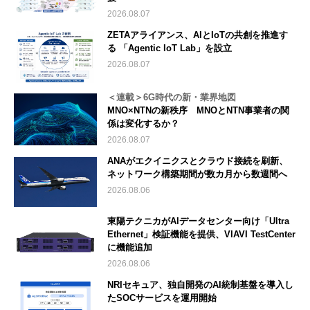
2026.08.07
ZETAアライアンス、AIとIoTの共創を推進す
る 「Agentic IoT Lab」を設立
2026.08.07
＜連載＞6G時代の新・業界地図
MNO×NTNの新秩序 MNOとNTN事業者の関
係は変化するか？
2026.08.07
ANAがエクイニクスとクラウド接続を刷新、
ネットワーク構築期間が数カ月から数週間へ
2026.08.06
東陽テクニカがAIデータセンター向け「Ultra
Ethernet」検証機能を提供、VIAVI TestCenter
に機能追加
2026.08.06
NRIセキュア、独自開発のAI統制基盤を導入し
たSOCサービスを運用開始