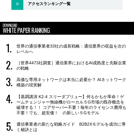
アクセスランキング一覧
DOWNLOAD
WHITE PAPER RANKING
世界の通信事業者33社の成長戦略：通信業界の収益を次の
レベルへ
［世界4473社調査］通信業界におけるAI成熟度と先駆企業
の戦略
高価な専用ネットワークは本当に必要か？ AIネットワーク
構築の現実解
【基調講演 K2-4 スリーダブリュー】何もかもが革命！ゲ
ームチェンジャー無線機がローカル５G市場の既存概念を
破壊する！！ コアサーバー不要！毎年のライセンス費用も
不要！でも、超安価！ の新しい５Gモデル
通信事業者の新たな戦略ガイド B2B2Xモデルを成功に導
く秘訣とは