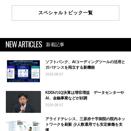
スペシャルトピック一覧
NEW ARTICLES
新着記事
ソフトバンク、AIコーディングツールの活用と
ガバナンスを両立する新機能
2026.08.07
KDDIの1Q決算は増収増益 データセンターや
AI、金融事業などが好調
2026.08.07
アライドテレシス、三原赤十字病院の院内ネッ
トワークを刷新 少人数運用でも安定稼働を支
援