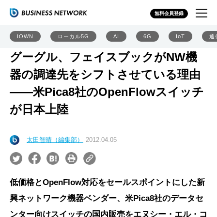
無料会員登録
IOWN
ローカル5G
AI
6G
IoT
通
グーグル、フェイスブックがNW機
器の調達先をシフトさせている理由
――米Pica8社のOpenFlowスイッチ
が日本上陸
太田智晴（編集部）
2012.04.05
低価格とOpenFlow対応をセールスポイントにした新
興ネットワーク機器ベンダー、米Pica8社のデータセ
ンター向けスイッチの国内販売をエヌシー・エル・コ