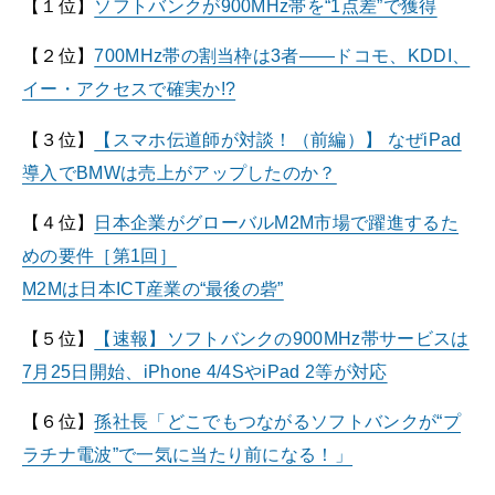
【１位】
ソフトバンクが900MHz帯を“1点差”で獲得
【２位】
700MHz帯の割当枠は3者――ドコモ、KDDI、
イー・アクセスで確実か!?
【３位】
【スマホ伝道師が対談！（前編）】 なぜiPad
導入でBMWは売上がアップしたのか？
【４位】
日本企業がグローバルM2M市場で躍進するた
めの要件［第1回］
M2Mは日本ICT産業の“最後の砦”
【５位】
【速報】ソフトバンクの900MHz帯サービスは
7月25日開始、iPhone 4/4SやiPad 2等が対応
【６位】
孫社長「どこでもつながるソフトバンクが“プ
ラチナ電波”で一気に当たり前になる！」