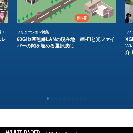
結！
ソリューション特集
ワイ
スレ
60GHz帯無線LANの現在地 Wi-Fiと光ファイ
XG
バーの間を埋める選択肢に
W
介