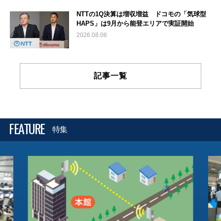
NTTの1Q決算は増収増益 ドコモの「気球型
HAPS」は9月から能登エリアで実証開始
2026.08.06
記事一覧
FEATURE
特集