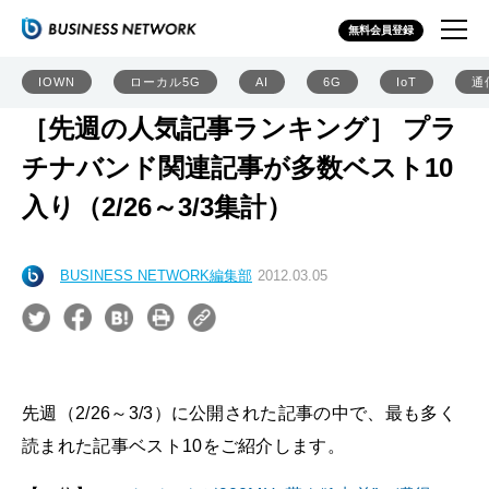
無料会員登録
IOWN
ローカル5G
AI
6G
IoT
通
［先週の人気記事ランキング］ プラ
チナバンド関連記事が多数ベスト10
入り（2/26～3/3集計）
BUSINESS NETWORK編集部
2012.03.05
先週（2/26～3/3）に公開された記事の中で、最も多く
読まれた記事ベスト10をご紹介します。