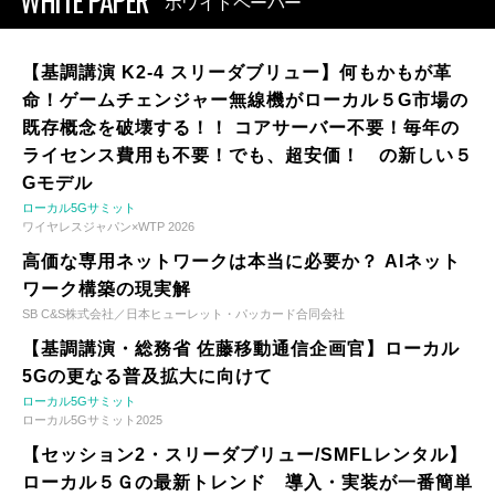
WHITE PAPER
ホワイトペーパー
【基調講演 K2-4 スリーダブリュー】何もかもが革
命！ゲームチェンジャー無線機がローカル５G市場の
既存概念を破壊する！！ コアサーバー不要！毎年の
ライセンス費用も不要！でも、超安価！ の新しい５
Gモデル
ローカル5Gサミット
ワイヤレスジャパン×WTP 2026
高価な専用ネットワークは本当に必要か？ AIネット
ワーク構築の現実解
SB C&S株式会社／日本ヒューレット・パッカード合同会社
【基調講演・総務省 佐藤移動通信企画官】ローカル
5Gの更なる普及拡大に向けて
ローカル5Gサミット
ローカル5Gサミット2025
【セッション2・スリーダブリュー/SMFLレンタル】
ローカル５Ｇの最新トレンド 導入・実装が一番簡単