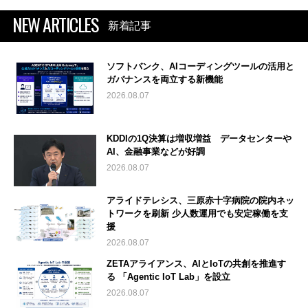
NEW ARTICLES
新着記事
ソフトバンク、AIコーディングツールの活用と
ガバナンスを両立する新機能
2026.08.07
KDDIの1Q決算は増収増益 データセンターや
AI、金融事業などが好調
2026.08.07
アライドテレシス、三原赤十字病院の院内ネッ
トワークを刷新 少人数運用でも安定稼働を支
援
2026.08.07
ZETAアライアンス、AIとIoTの共創を推進す
る 「Agentic IoT Lab」を設立
2026.08.07