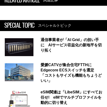
関連記事
SPECIAL TOPIC
スペシャルトピック
通信事業者が「AI Grid」の担い手
に AIサービス収益化の新地平を切
り拓く
愛媛CATVが集合住宅FTTHに
Edgecore ECSスイッチを選定
「コストもサイズも機能もちょうど
いい」
eSIM関連は「LibeSIM」にすべてお
任せ! eIMでマルチプロファイルを
動的に切り替え