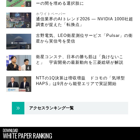
ーの間を埋める選択肢に
ホワイトペーパー
通信業界のAIトレンド2026 ― NVIDIA 1000社超
調査が捉えた「転換点」
古野電気、LEO衛星測位サービス「Pulsar」の衛
星から実信号を受信
衛星コンステ、日本の勝ち筋は「負けないこ
と」 宇宙開発の最新動向を三菱総研が解説
NTTの1Q決算は増収増益 ドコモの「気球型
HAPS」は9月から能登エリアで実証開始
アクセスランキング一覧
DOWNLOAD
WHITE PAPER RANKING