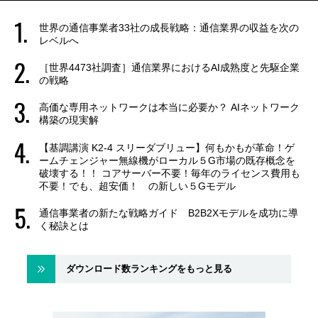
世界の通信事業者33社の成長戦略：通信業界の収益を次の
レベルへ
［世界4473社調査］通信業界におけるAI成熟度と先駆企業
の戦略
高価な専用ネットワークは本当に必要か？ AIネットワーク
構築の現実解
【基調講演 K2-4 スリーダブリュー】何もかもが革命！ゲ
ームチェンジャー無線機がローカル５G市場の既存概念を
破壊する！！ コアサーバー不要！毎年のライセンス費用も
不要！でも、超安価！ の新しい５Gモデル
通信事業者の新たな戦略ガイド B2B2Xモデルを成功に導
く秘訣とは
ダウンロード数ランキングをもっと見る