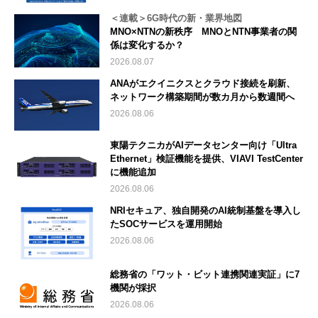
＜連載＞6G時代の新・業界地図
MNO×NTNの新秩序 MNOとNTN事業者の関
係は変化するか？
2026.08.07
ANAがエクイニクスとクラウド接続を刷新、
ネットワーク構築期間が数カ月から数週間へ
2026.08.06
東陽テクニカがAIデータセンター向け「Ultra
Ethernet」検証機能を提供、VIAVI TestCenter
に機能追加
2026.08.06
NRIセキュア、独自開発のAI統制基盤を導入し
たSOCサービスを運用開始
2026.08.06
総務省の「ワット・ビット連携関連実証」に7
機関が採択
2026.08.06