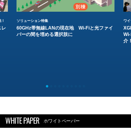
結！
ソリューション特集
ワイ
スレ
60GHz帯無線LANの現在地 Wi-Fiと光ファイ
XG
バーの間を埋める選択肢に
W
介
WHITE PAPER
ホワイトペーパー