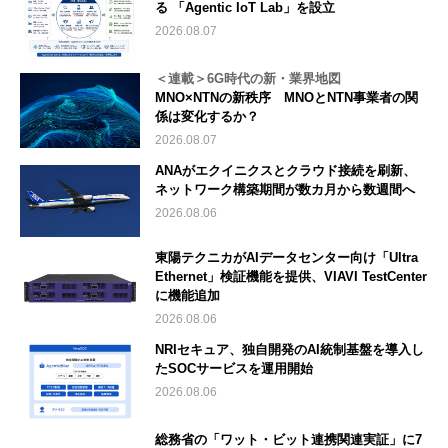
る 「Agentic IoT Lab」を設立
2026.08.07
＜連載＞6G時代の新・業界地図
MNO×NTNの新秩序 MNOとNTN事業者の関
係は変化するか？
2026.08.07
ANAがエクイニクスとクラウド接続を刷新、
ネットワーク構築期間が数カ月から数週間へ
2026.08.06
東陽テクニカがAIデータセンター向け「Ultra
Ethernet」検証機能を提供、VIAVI TestCenter
に機能追加
2026.08.06
NRIセキュア、独自開発のAI統制基盤を導入し
たSOCサービスを運用開始
2026.08.06
総務省の「ワット・ビット連携関連実証」に7