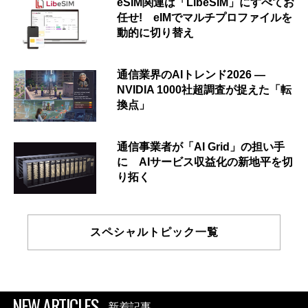
eSIM関連は「LibeSIM」にすべてお
任せ! eIMでマルチプロファイルを
動的に切り替え
通信業界のAIトレンド2026 ―
NVIDIA 1000社超調査が捉えた「転
換点」
通信事業者が「AI Grid」の担い手
に AIサービス収益化の新地平を切
り拓く
スペシャルトピック一覧
NEW ARTICLES
新着記事