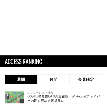
ACCESS RANKING
週間
月間
会員限定
ソリューション特集
60GHz帯無線LANの現在地 Wi-Fiと光ファイバ
ーの間を埋める選択肢に