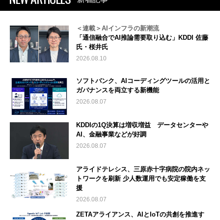
＜連載＞AIインフラの新潮流
「通信融合でAI推論需要取り込む」KDDI 佐藤
氏・桜井氏
2026.08.10
ソフトバンク、AIコーディングツールの活用と
ガバナンスを両立する新機能
2026.08.07
KDDIの1Q決算は増収増益 データセンターや
AI、金融事業などが好調
2026.08.07
アライドテレシス、三原赤十字病院の院内ネッ
トワークを刷新 少人数運用でも安定稼働を支
援
2026.08.07
ZETAアライアンス、AIとIoTの共創を推進す