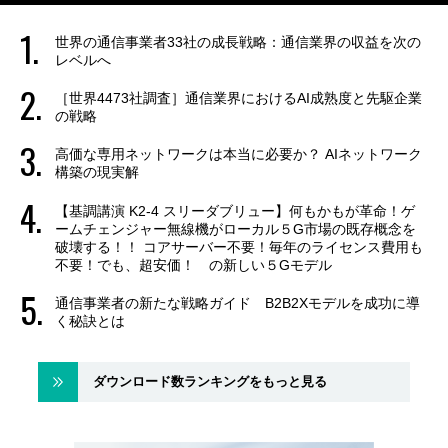
世界の通信事業者33社の成長戦略：通信業界の収益を次の
レベルへ
［世界4473社調査］通信業界におけるAI成熟度と先駆企業
の戦略
高価な専用ネットワークは本当に必要か？ AIネットワーク
構築の現実解
【基調講演 K2-4 スリーダブリュー】何もかもが革命！ゲ
ームチェンジャー無線機がローカル５G市場の既存概念を
破壊する！！ コアサーバー不要！毎年のライセンス費用も
不要！でも、超安価！ の新しい５Gモデル
通信事業者の新たな戦略ガイド B2B2Xモデルを成功に導
く秘訣とは
ダウンロード数ランキングをもっと見る