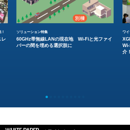
結！
ソリューション特集
ワイ
スレ
60GHz帯無線LANの現在地 Wi-Fiと光ファイ
XG
バーの間を埋める選択肢に
W
介