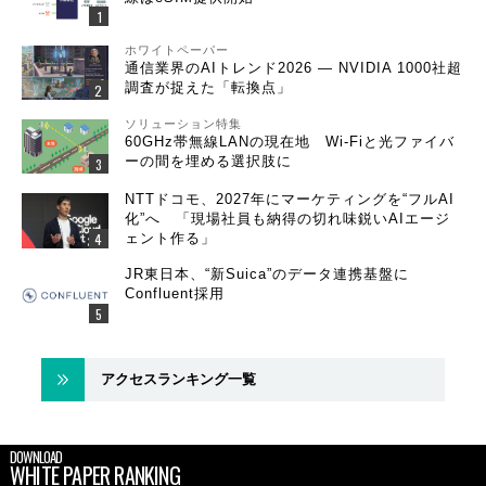
ホワイトペーパー
通信業界のAIトレンド2026 ― NVIDIA 1000社超
調査が捉えた「転換点」
ソリューション特集
60GHz帯無線LANの現在地 Wi-Fiと光ファイバ
ーの間を埋める選択肢に
NTTドコモ、2027年にマーケティングを“フルAI
化”へ 「現場社員も納得の切れ味鋭いAIエージ
ェント作る」
JR東日本、“新Suica”のデータ連携基盤に
Confluent採用
アクセスランキング一覧
DOWNLOAD
WHITE PAPER RANKING