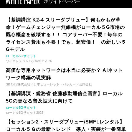
WHITE PAPER
ホワイトペーパー
【基調講演 K2-4 スリーダブリュー】何もかもが革
命！ゲームチェンジャー無線機がローカル５G市場の
既存概念を破壊する！！ コアサーバー不要！毎年の
ライセンス費用も不要！でも、超安価！ の新しい５
Gモデル
ローカル5Gサミット
ワイヤレスジャパン×WTP 2026
高価な専用ネットワークは本当に必要か？ AIネット
ワーク構築の現実解
SB C&S株式会社／日本ヒューレット・パッカード合同会社
【基調講演・総務省 佐藤移動通信企画官】ローカル
5Gの更なる普及拡大に向けて
ローカル5Gサミット
ローカル5Gサミット2025
【セッション2・スリーダブリュー/SMFLレンタル】
ローカル５Ｇの最新トレンド 導入・実装が一番簡単