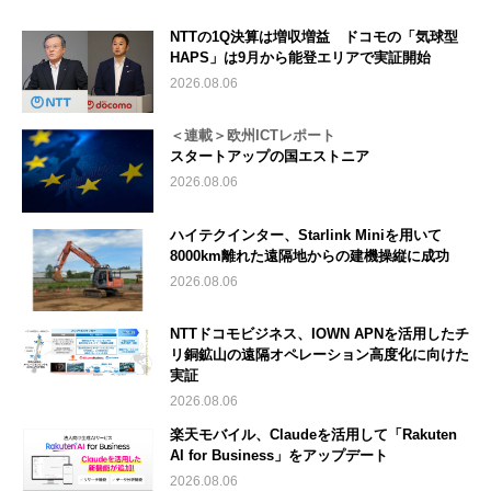
NTTの1Q決算は増収増益 ドコモの「気球型
HAPS」は9月から能登エリアで実証開始
2026.08.06
＜連載＞欧州ICTレポート
スタートアップの国エストニア
2026.08.06
ハイテクインター、Starlink Miniを用いて
8000km離れた遠隔地からの建機操縦に成功
2026.08.06
NTTドコモビジネス、IOWN APNを活用したチ
リ銅鉱山の遠隔オペレーション高度化に向けた
実証
2026.08.06
楽天モバイル、Claudeを活用して「Rakuten
AI for Business」をアップデート
2026.08.06