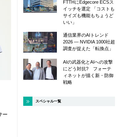
FTTHにEdgecore ECSス
イッチを選定 「コストも
サイズも機能もちょうど
いい」
通信業界のAIトレンド
2026 ― NVIDIA 1000社超
調査が捉えた「転換点」
AIの武器化とAIへの攻撃
にどう対抗? フォーテ
ィネットが描く新・防御
戦略
スペシャル一覧
サー