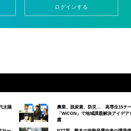
ログインする
代太陽
農業、脱炭素、防災… 高専生15チ
「WiCON」で地域課題解決アイデア
露
Tサー
NTT西、熊本の地熱発電由来の環境