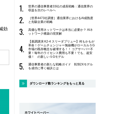
世界の通信事業者33社の成長戦略：通信業界の
収益を次のレベルへ
［世界4473社調査］通信業界におけるAI成熟度
と先駆企業の戦略
減効
高価な専用ネットワークは本当に必要か？ AIネ
ットワーク構築の現実解
【基調講演 K2-4 スリーダブリュー】何もかもが
革命！ゲームチェンジャー無線機がローカル５G
市場の既存概念を破壊する！！ コアサーバー不
要！毎年のライセンス費用も不要！でも、超安
価！ の新しい５Gモデル
通信事業者の新たな戦略ガイド B2B2Xモデル
を成功に導く秘訣とは
ダウンロード数ランキングをもっと見る