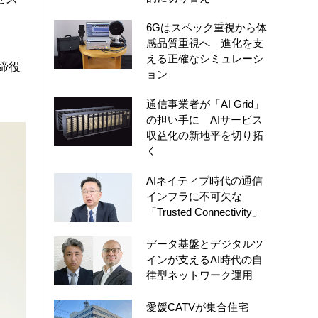
。
6Gはスペック重視から体
感品質重視へ 進化を支
える正確なシミュレーシ
取締役
ョン
通信事業者が「AI Grid」
の担い手に AIサービス
収益化の新地平を切り拓
く
AIネイティブ時代の通信
インフラに不可欠な
「Trusted Connectivity」
データ基盤とデジタルツ
インが支えるAI時代の自
律型ネットワーク運用
愛媛CATVが集合住宅