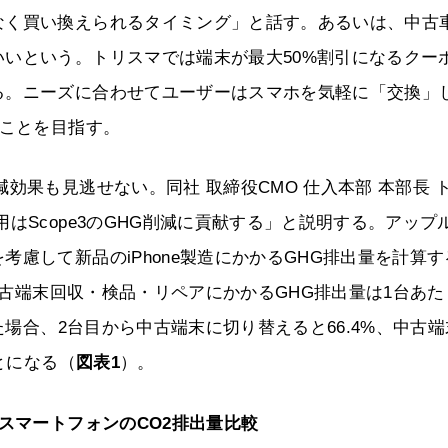
なく買い換えられるタイミング」と話す。あるいは、中古
いという。トリスマでは端末が最大50%割引になるクー
る。ニーズに合わせてユーザーはスマホを気軽に「交換」
ることを目指す。
効果も見逃せない。同社 取締役CMO 仕入本部 本部長 
はScope3のGHG削減に貢献する」と説明する。アップ
慮して新品のiPhone製造にかかるGHG排出量を計算す
の中古端末回収・検品・リペアにかかるGHG排出量は1台あた
た場合、2台目から中古端末に切り替えると66.4%、中古
とになる（
図表1
）。
スマートフォンのCO2排出量比較