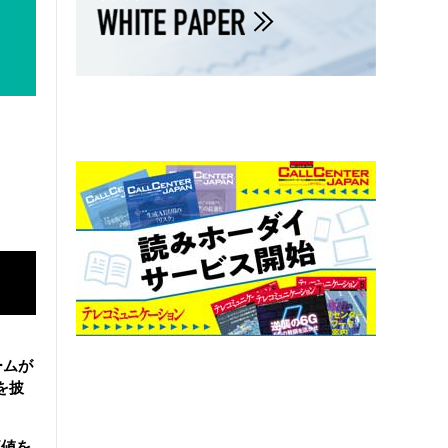
ームが
を披
価値を