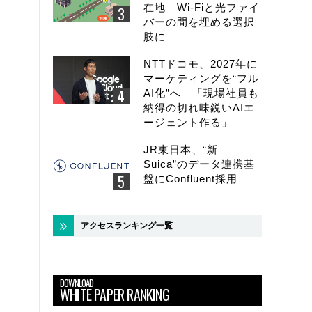
在地 Wi-Fiと光ファイ
バーの間を埋める選択
肢に
NTTドコモ、2027年に
マーケティングを“フル
AI化”へ 「現場社員も
納得の切れ味鋭いAIエ
ージェント作る」
JR東日本、“新
Suica”のデータ連携基
盤にConfluent採用
アクセスランキング一覧
DOWNLOAD
WHITE PAPER RANKING