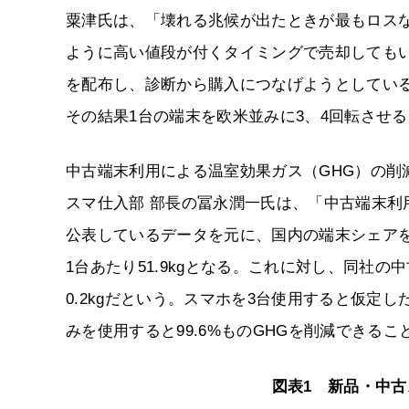
粟津氏は、「壊れる兆候が出たときが最もロス
ように高い値段が付くタイミングで売却してもい
を配布し、診断から購入につなげようとしてい
その結果1台の端末を欧米並みに3、4回転させ
中古端末利用による温室効果ガス（GHG）の削減
スマ仕入部 部長の冨永潤一氏は、「中古端末利用
公表しているデータを元に、国内の端末シェアを考
1台あたり51.9kgとなる。これに対し、同社
0.2kgだという。スマホを3台使用すると仮定し
みを使用すると99.6%ものGHGを削減できるこ
図表1 新品・中古