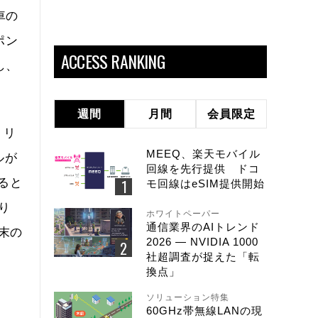
車の
ポン
ACCESS RANKING
し、
週間
月間
会員限定
トリ
MEEQ、楽天モバイル
ルが
回線を先行提供 ドコ
ると
モ回線はeSIM提供開始
り
ホワイトペーパー
通信業界のAIトレンド
端末の
2026 ― NVIDIA 1000
社超調査が捉えた「転
換点」
ソリューション特集
60GHz帯無線LANの現