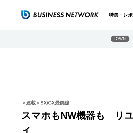
特集・レポ
IOWN
＜連載＞SX/GX最前線
スマホもNW機器も リ
ィ