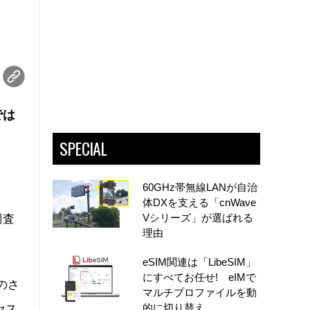
では
SPECIAL
60GHz帯無線LANが自治
体DXを支える「cnWave
Vシリーズ」が選ばれる
調査
理由
。
eSIM関連は「LibeSIM」
にすべてお任せ! eIMで
のさ
マルチプロファイルを動
的に切り替え
セス