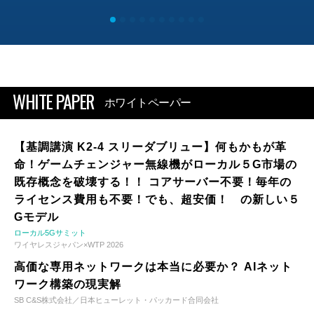
WHITE PAPER
ホワイトペーパー
【基調講演 K2-4 スリーダブリュー】何もかもが革
命！ゲームチェンジャー無線機がローカル５G市場の
既存概念を破壊する！！ コアサーバー不要！毎年の
ライセンス費用も不要！でも、超安価！ の新しい５
Gモデル
ローカル5Gサミット
ワイヤレスジャパン×WTP 2026
高価な専用ネットワークは本当に必要か？ AIネット
ワーク構築の現実解
SB C&S株式会社／日本ヒューレット・パッカード合同会社