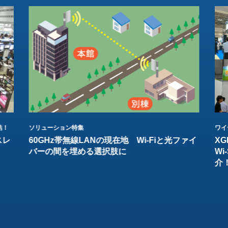
結！
ソリューション特集
ワイ
スレ
60GHz帯無線LANの現在地 Wi-Fiと光ファイ
XG
バーの間を埋める選択肢に
W
介