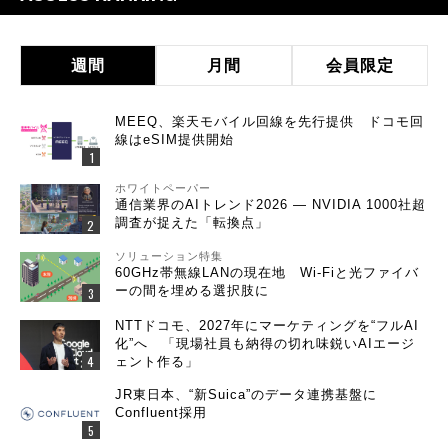
週間
月間
会員限定
MEEQ、楽天モバイル回線を先行提供 ドコモ回
線はeSIM提供開始
ホワイトペーパー
通信業界のAIトレンド2026 ― NVIDIA 1000社超
調査が捉えた「転換点」
ソリューション特集
60GHz帯無線LANの現在地 Wi-Fiと光ファイバ
ーの間を埋める選択肢に
NTTドコモ、2027年にマーケティングを“フルAI
化”へ 「現場社員も納得の切れ味鋭いAIエージ
ェント作る」
JR東日本、“新Suica”のデータ連携基盤に
Confluent採用