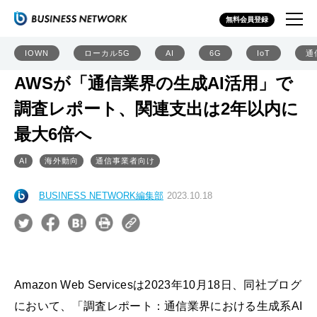
無料会員登録
IOWN
ローカル5G
AI
6G
IoT
通
AWSが「通信業界の生成AI活用」で
調査レポート、関連支出は2年以内に
最大6倍へ
AI
海外動向
通信事業者向け
BUSINESS NETWORK編集部
2023.10.18
Amazon Web Servicesは2023年10月18日、同社ブログ
において、「調査レポート：通信業界における生成系AI