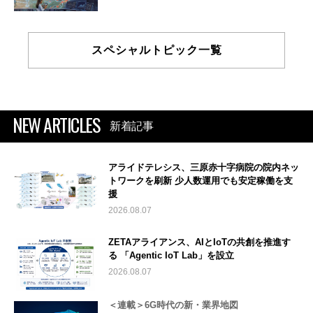
スペシャルトピック一覧
NEW ARTICLES
新着記事
アライドテレシス、三原赤十字病院の院内ネッ
トワークを刷新 少人数運用でも安定稼働を支
援
2026.08.07
ZETAアライアンス、AIとIoTの共創を推進す
る 「Agentic IoT Lab」を設立
2026.08.07
＜連載＞6G時代の新・業界地図