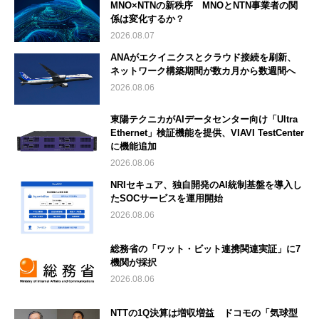
MNO×NTNの新秩序 MNOとNTN事業者の関
係は変化するか？
2026.08.07
ANAがエクイニクスとクラウド接続を刷新、
ネットワーク構築期間が数カ月から数週間へ
2026.08.06
東陽テクニカがAIデータセンター向け「Ultra
Ethernet」検証機能を提供、VIAVI TestCenter
に機能追加
2026.08.06
NRIセキュア、独自開発のAI統制基盤を導入し
たSOCサービスを運用開始
2026.08.06
総務省の「ワット・ビット連携関連実証」に7
機関が採択
2026.08.06
NTTの1Q決算は増収増益 ドコモの「気球型