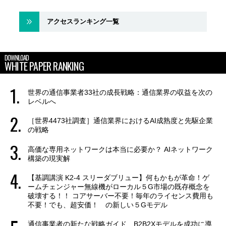
アクセスランキング一覧
DOWNLOAD
WHITE PAPER RANKING
世界の通信事業者33社の成長戦略：通信業界の収益を次の
レベルへ
［世界4473社調査］通信業界におけるAI成熟度と先駆企業
の戦略
高価な専用ネットワークは本当に必要か？ AIネットワーク
構築の現実解
【基調講演 K2-4 スリーダブリュー】何もかもが革命！ゲ
ームチェンジャー無線機がローカル５G市場の既存概念を
破壊する！！ コアサーバー不要！毎年のライセンス費用も
不要！でも、超安価！ の新しい５Gモデル
通信事業者の新たな戦略ガイド B2B2Xモデルを成功に導