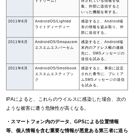
ドドリーム）
存されている情報を収
集、外部に送信すると
いった機能を有する。
2011年6月
AndroidOS/Lightdd
感染すると、Android端
ライトディーディー
末の情報を盗み取り、外
部に送信する。
2011年6月
AndroidOS/Smspacem
感染すると、Android端
エスエムエスパーセム
末内のアドレス帳の連絡
先に、SMSメッセージの
送信を試みる。
2011年6月
AndroidOS/Smstibook
感染すると、事前に設定
エスエムエスティブッ
された番号に、プレミア
ク
ムSMSメッセージの送信
を試みる。
IPAによると、これらのウイルスに感染した場合、次の
ような被害に遭う危険性が高くなる。
・スマートフォン内のデータ、GPSによる位置情報
等、個人情報を含む重要な情報が悪意ある第三者に送ら