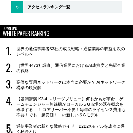
アクセスランキング一覧
DOWNLOAD
WHITE PAPER RANKING
世界の通信事業者33社の成長戦略：通信業界の収益を次の
レベルへ
［世界4473社調査］通信業界におけるAI成熟度と先駆企業
の戦略
高価な専用ネットワークは本当に必要か？ AIネットワーク
構築の現実解
【基調講演 K2-4 スリーダブリュー】何もかもが革命！ゲ
ームチェンジャー無線機がローカル５G市場の既存概念を
破壊する！！ コアサーバー不要！毎年のライセンス費用も
不要！でも、超安価！ の新しい５Gモデル
通信事業者の新たな戦略ガイド B2B2Xモデルを成功に導
く秘訣とは