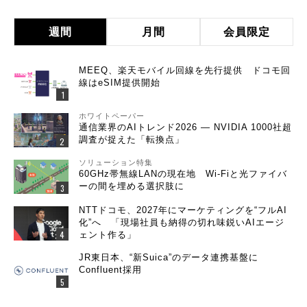
週間
月間
会員限定
MEEQ、楽天モバイル回線を先行提供 ドコモ回
線はeSIM提供開始
ホワイトペーパー
通信業界のAIトレンド2026 ― NVIDIA 1000社超
調査が捉えた「転換点」
ソリューション特集
60GHz帯無線LANの現在地 Wi-Fiと光ファイバ
ーの間を埋める選択肢に
NTTドコモ、2027年にマーケティングを“フルAI
化”へ 「現場社員も納得の切れ味鋭いAIエージ
ェント作る」
JR東日本、“新Suica”のデータ連携基盤に
Confluent採用