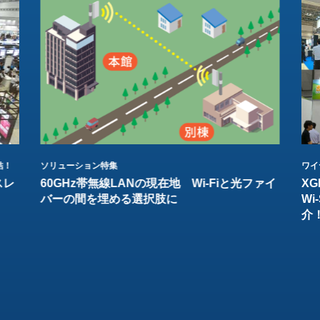
結！
ソリューション特集
ワイ
スレ
60GHz帯無線LANの現在地 Wi-Fiと光ファイ
XG
バーの間を埋める選択肢に
W
介