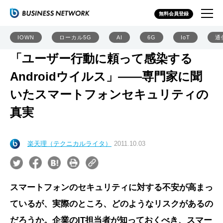
無料会員登録
IOWN
ローカル5G
AI
6G
IoT
通
「ユーザー行動に頼って感染する
Androidウイルス」――専門家に聞
いたスマートフォンセキュリティの
真実
楽天理（テクニカルライタ）
2011.10.03
スマートフォンのセキュリティに対する不安が高まっ
ているが、実際のところ、どのようなリスクがあるの
だろうか。企業のIT担当者が知っておくべき、スマー