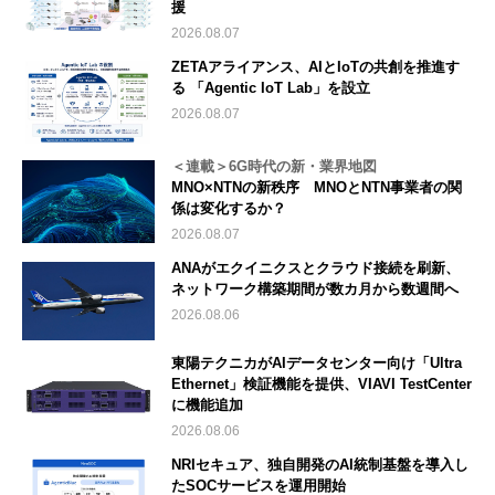
援
2026.08.07
ZETAアライアンス、AIとIoTの共創を推進す
る 「Agentic IoT Lab」を設立
2026.08.07
＜連載＞6G時代の新・業界地図
MNO×NTNの新秩序 MNOとNTN事業者の関
係は変化するか？
2026.08.07
ANAがエクイニクスとクラウド接続を刷新、
ネットワーク構築期間が数カ月から数週間へ
2026.08.06
東陽テクニカがAIデータセンター向け「Ultra
Ethernet」検証機能を提供、VIAVI TestCenter
に機能追加
2026.08.06
NRIセキュア、独自開発のAI統制基盤を導入し
たSOCサービスを運用開始