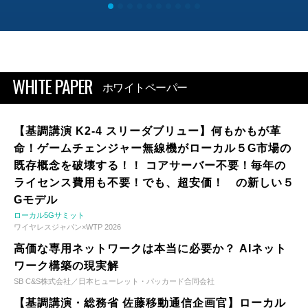
WHITE PAPER
ホワイトペーパー
【基調講演 K2-4 スリーダブリュー】何もかもが革
命！ゲームチェンジャー無線機がローカル５G市場の
既存概念を破壊する！！ コアサーバー不要！毎年の
ライセンス費用も不要！でも、超安価！ の新しい５
Gモデル
ローカル5Gサミット
ワイヤレスジャパン×WTP 2026
高価な専用ネットワークは本当に必要か？ AIネット
ワーク構築の現実解
SB C&S株式会社／日本ヒューレット・パッカード合同会社
【基調講演・総務省 佐藤移動通信企画官】ローカル