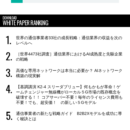
DOWNLOAD
WHITE PAPER RANKING
世界の通信事業者33社の成長戦略：通信業界の収益を次の
レベルへ
［世界4473社調査］通信業界におけるAI成熟度と先駆企業
の戦略
高価な専用ネットワークは本当に必要か？ AIネットワーク
構築の現実解
【基調講演 K2-4 スリーダブリュー】何もかもが革命！ゲ
ームチェンジャー無線機がローカル５G市場の既存概念を
破壊する！！ コアサーバー不要！毎年のライセンス費用も
不要！でも、超安価！ の新しい５Gモデル
通信事業者の新たな戦略ガイド B2B2Xモデルを成功に導
く秘訣とは