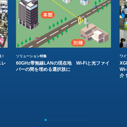
結！
ソリューション特集
ワイ
スレ
60GHz帯無線LANの現在地 Wi-Fiと光ファイ
XG
バーの間を埋める選択肢に
W
介