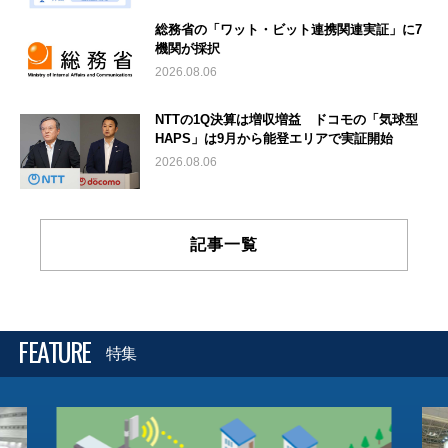
総務省の「ワット・ビット連携関連実証」に7
機関が採択
2026.08.06
NTTの1Q決算は増収増益 ドコモの「気球型
HAPS」は9月から能登エリアで実証開始
2026.08.06
記事一覧
FEATURE
特集