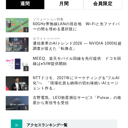
週間
月間
会員限定
ソリューション特集
60GHz帯無線LANの現在地 Wi-Fiと光ファイバ
ーの間を埋める選択肢に
ホワイトペーパー
通信業界のAIトレンド2026 ― NVIDIA 1000社超
調査が捉えた「転換点」
MEEQ、楽天モバイル回線を先行提供 ドコモ回
線はeSIM提供開始
NTTドコモ、2027年にマーケティングを“フルAI
化”へ 「現場社員も納得の切れ味鋭いAIエージ
ェント作る」
古野電気、LEO衛星測位サービス「Pulsar」の衛
星から実信号を受信
アクセスランキング一覧