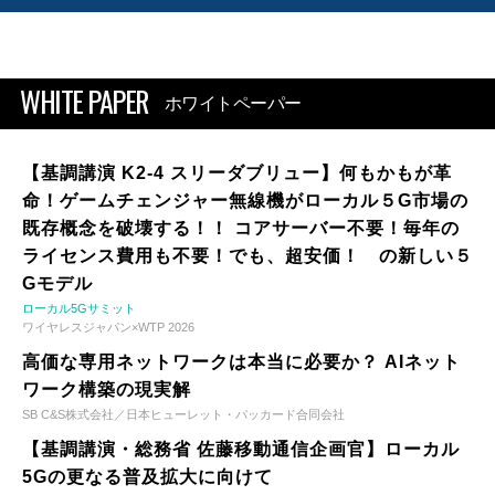
WHITE PAPER
ホワイトペーパー
【基調講演 K2-4 スリーダブリュー】何もかもが革
命！ゲームチェンジャー無線機がローカル５G市場の
既存概念を破壊する！！ コアサーバー不要！毎年の
ライセンス費用も不要！でも、超安価！ の新しい５
Gモデル
ローカル5Gサミット
ワイヤレスジャパン×WTP 2026
高価な専用ネットワークは本当に必要か？ AIネット
ワーク構築の現実解
SB C&S株式会社／日本ヒューレット・パッカード合同会社
【基調講演・総務省 佐藤移動通信企画官】ローカル
5Gの更なる普及拡大に向けて