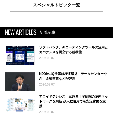
スペシャルトピック一覧
NEW ARTICLES
新着記事
ソフトバンク、AIコーディングツールの活用と
ガバナンスを両立する新機能
2026.08.07
KDDIの1Q決算は増収増益 データセンターや
AI、金融事業などが好調
2026.08.07
アライドテレシス、三原赤十字病院の院内ネッ
トワークを刷新 少人数運用でも安定稼働を支
援
2026.08.07