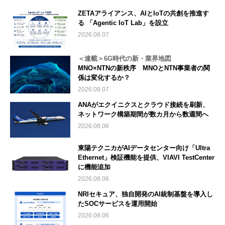
ZETAアライアンス、AIとIoTの共創を推進す
る 「Agentic IoT Lab」を設立
2026.08.07
＜連載＞6G時代の新・業界地図
MNO×NTNの新秩序 MNOとNTN事業者の関
係は変化するか？
2026.08.07
ANAがエクイニクスとクラウド接続を刷新、
ネットワーク構築期間が数カ月から数週間へ
2026.08.06
東陽テクニカがAIデータセンター向け「Ultra
Ethernet」検証機能を提供、VIAVI TestCenter
に機能追加
2026.08.06
NRIセキュア、独自開発のAI統制基盤を導入し
たSOCサービスを運用開始
2026.08.06