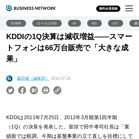
無料会員登録
IOWN
ローカル5G
AI
6G
IoT
通
KDDIの1Q決算は減収増益――スマー
トフォンは66万台販売で「大きな成
果」
藤田健（編集部）
2011.07.25
KDDIは2011年7月25日、2012年3月期第1四半期
（1Q）の決算を発表した。冒頭で田中孝司社長は「業
績面では順調。今期は基盤事業の立て直しを目標にして