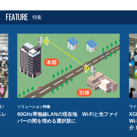
FEATURE
特集
結！
ソリューション特集
ワイ
スレ
60GHz帯無線LANの現在地 Wi-Fiと光ファイ
XG
バーの間を埋める選択肢に
W
介