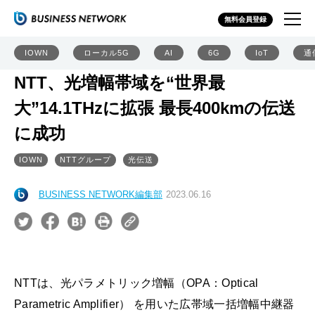
無料会員登録
IOWN
ローカル5G
AI
6G
IoT
通
NTT、光増幅帯域を“世界最
大”14.1THzに拡張 最長400kmの伝送
に成功
IOWN
NTTグループ
光伝送
BUSINESS NETWORK編集部
2023.06.16
NTTは、光パラメトリック増幅（OPA：Optical
Parametric Amplifier） を用いた広帯域一括増幅中継器