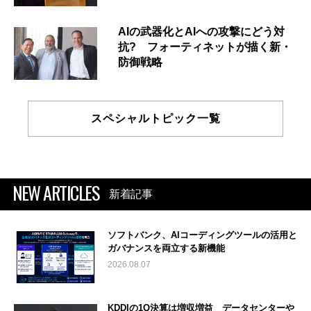
AIの武器化とAIへの攻撃にどう対
抗? フォーティネットが描く新・
防御戦略
スペシャルトピック一覧
NEW ARTICLES
新着記事
ソフトバンク、AIコーディングツールの活用と
ガバナンスを両立する新機能
2026.08.07
KDDIの1Q決算は増収増益 データセンターや