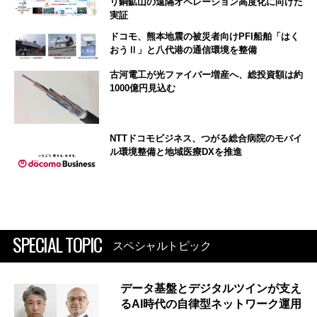
リ銅鉱山の遠隔オペレーション高度化に向けた
実証
ドコモ、熊本地震の被災者向けPFI船舶「はく
おうⅡ」と八代港の通信環境を整備
古河電工が光ファイバー増産へ、総投資額は約
1000億円見込む
NTTドコモビジネス、つがる総合病院のモバイ
ル環境整備と地域医療DXを推進
SPECIAL TOPIC
スペシャルトピック
データ基盤とデジタルツインが支え
るAI時代の自律型ネットワーク運用