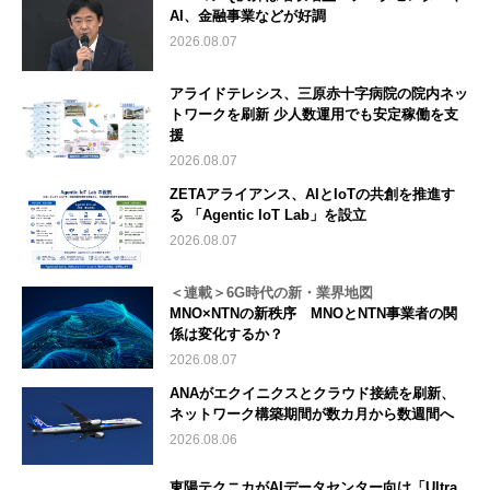
AI、金融事業などが好調
2026.08.07
アライドテレシス、三原赤十字病院の院内ネッ
トワークを刷新 少人数運用でも安定稼働を支
援
2026.08.07
ZETAアライアンス、AIとIoTの共創を推進す
る 「Agentic IoT Lab」を設立
2026.08.07
＜連載＞6G時代の新・業界地図
MNO×NTNの新秩序 MNOとNTN事業者の関
係は変化するか？
2026.08.07
ANAがエクイニクスとクラウド接続を刷新、
ネットワーク構築期間が数カ月から数週間へ
2026.08.06
東陽テクニカがAIデータセンター向け「Ultra