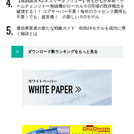
【基調講演 K2-4 スリーダブリュー】何もかもが革命！ゲ
ームチェンジャー無線機がローカル５G市場の既存概念を
破壊する！！ コアサーバー不要！毎年のライセンス費用も
不要！でも、超安価！ の新しい５Gモデル
通信事業者の新たな戦略ガイド B2B2Xモデルを成功に導
く秘訣とは
ダウンロード数ランキングをもっと見る