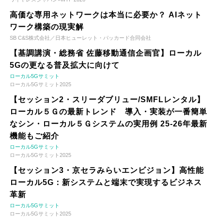
高価な専用ネットワークは本当に必要か？ AIネット
ワーク構築の現実解
SB C&S株式会社／日本ヒューレット・パッカード合同会社
【基調講演・総務省 佐藤移動通信企画官】ローカル
5Gの更なる普及拡大に向けて
ローカル5Gサミット
ローカル5Gサミット2025
【セッション2・スリーダブリュー/SMFLレンタル】
ローカル５Ｇの最新トレンド 導入・実装が一番簡単
なシン・ローカル５Ｇシステムの実用例 25-26年最新
機能もご紹介
ローカル5Gサミット
ローカル5Gサミット2025
【セッション3・京セラみらいエンビジョン】高性能
ローカル5G：新システムと端末で実現するビジネス
革新
ローカル5Gサミット
ローカル5Gサミット2025