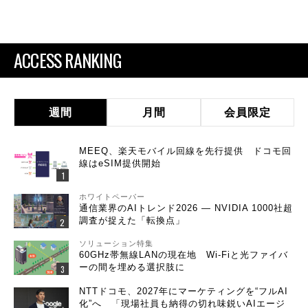
ACCESS RANKING
週間
月間
会員限定
MEEQ、楽天モバイル回線を先行提供 ドコモ回
線はeSIM提供開始
ホワイトペーパー
通信業界のAIトレンド2026 ― NVIDIA 1000社超
調査が捉えた「転換点」
ソリューション特集
60GHz帯無線LANの現在地 Wi-Fiと光ファイバ
ーの間を埋める選択肢に
NTTドコモ、2027年にマーケティングを“フルAI
化”へ 「現場社員も納得の切れ味鋭いAIエージ