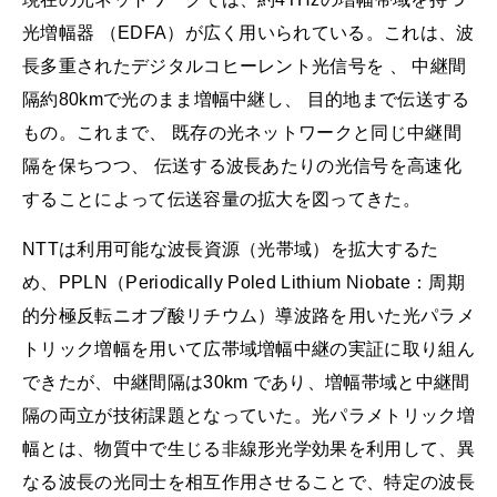
光増幅器 （EDFA）が広く用いられている。これは、波
長多重されたデジタルコヒーレント光信号を 、 中継間
隔約80kmで光のまま増幅中継し、 目的地まで伝送する
もの。これまで、 既存の光ネットワークと同じ中継間
隔を保ちつつ、 伝送する波長あたりの光信号を高速化
することによって伝送容量の拡大を図ってきた。
NTTは利用可能な波長資源（光帯域）を拡大するた
め、PPLN（Periodically Poled Lithium Niobate：周期
的分極反転ニオブ酸リチウム）導波路を用いた光パラメ
トリック増幅を用いて広帯域増幅中継の実証に取り組ん
できたが、中継間隔は30km であり、増幅帯域と中継間
隔の両立が技術課題となっていた。光パラメトリック増
幅とは、物質中で生じる非線形光学効果を利用して、異
なる波長の光同士を相互作用させることで、特定の波長