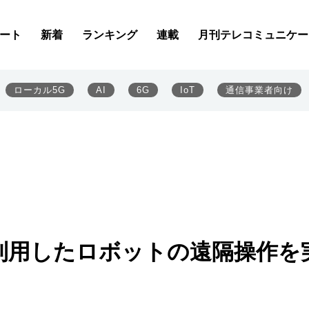
ート
新着
ランキング
連載
月刊テレコミュニケー
ローカル5G
AI
6G
IoT
通信事業者向け
を利用したロボットの遠隔操作を