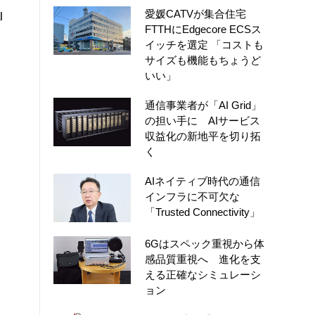
愛媛CATVが集合住宅
l
FTTHにEdgecore ECSス
イッチを選定 「コストも
サイズも機能もちょうど
いい」
通信事業者が「AI Grid」
の担い手に AIサービス
収益化の新地平を切り拓
く
AIネイティブ時代の通信
インフラに不可欠な
「Trusted Connectivity」
6Gはスペック重視から体
感品質重視へ 進化を支
える正確なシミュレーシ
ョン