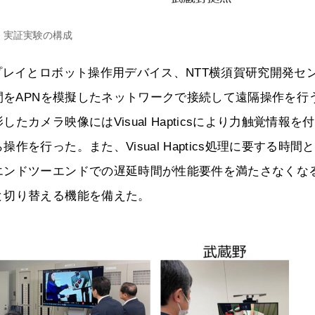
実証実験の構成
プレイとロボット操作用デバイス、NTT横須賀研究開発セ
間をAPNを模擬したネットワークで接続して遠隔操作を行
メラ映像にはVisual Hapticsにより力触覚情報を
を行った。また、Visual Haptics処理に要する時間
エンドツーエンドでの遅延時間が性能要件を満たさなくな
と切り替える機能を備えた。