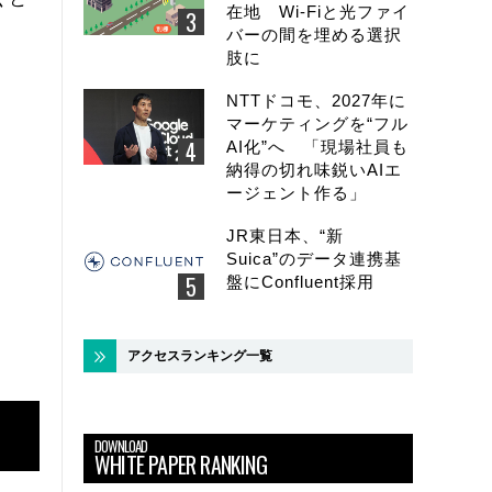
在地 Wi-Fiと光ファイ
バーの間を埋める選択
肢に
NTTドコモ、2027年に
マーケティングを“フル
AI化”へ 「現場社員も
納得の切れ味鋭いAIエ
ージェント作る」
JR東日本、“新
Suica”のデータ連携基
盤にConfluent採用
アクセスランキング一覧
DOWNLOAD
WHITE PAPER RANKING