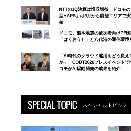
NTTの1Q決算は増収増益 ドコモ
型HAPS」は9月から能登エリアで
始
ドコモ、熊本地震の被災者向けPFI
「はくおうⅡ」と八代港の通信環境
「AI時代のクラウド運用をどう変え
か」 CODT2026プレスイベントで
コモがAI駆動開発の成果を紹介
SPECIAL TOPIC
スペシャルトピック