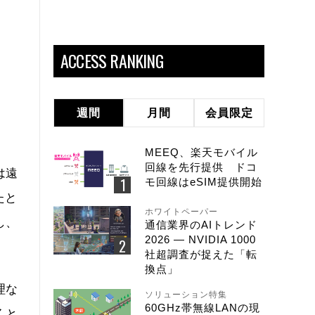
ACCESS RANKING
週間
月間
会員限定
MEEQ、楽天モバイル
回線を先行提供 ドコ
は遠
モ回線はeSIM提供開始
たと
ホワイトペーパー
し、
通信業界のAIトレンド
2026 ― NVIDIA 1000
社超調査が捉えた「転
換点」
理な
ソリューション特集
60GHz帯無線LANの現
くと