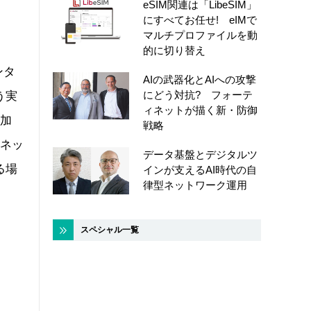
eSIM関連は「LibeSIM」
にすべてお任せ! eIMで
マルチプロファイルを動
的に切り替え
ンタ
AIの武器化とAIへの攻撃
にどう対抗? フォーテ
う実
ィネットが描く新・防御
付加
戦略
とネッ
データ基盤とデジタルツ
る場
インが支えるAI時代の自
律型ネットワーク運用
スペシャル一覧