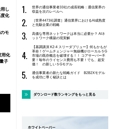
世界の通信事業者33社の成長戦略：通信業界の
活用し
収益を次のレベルへ
高度化
［世界4473社調査］通信業界におけるAI成熟度
と先駆企業の戦略
院のモ
高価な専用ネットワークは本当に必要か？ AIネ
ットワーク構築の現実解
【基調講演 K2-4 スリーダブリュー】何もかもが
革命！ゲームチェンジャー無線機がローカル５G
実用化
市場の既存概念を破壊する！！ コアサーバー不
要！毎年のライセンス費用も不要！でも、超安
万量子
価！ の新しい５Gモデル
通信事業者の新たな戦略ガイド B2B2Xモデル
を成功に導く秘訣とは
ダウンロード数ランキングをもっと見る