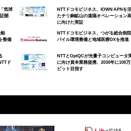
の「気球
NTTドコモビジネス、IOWN APNを
実証開
たチリ銅鉱山の遠隔オペレーション
に向けた実証
船舶
NTTドコモビジネス、つがる総合病
を整備
バイル環境整備と地域医療DXを推進
る
NTTとOptQCが光量子コンピュータ
NTTド
に向け資本業務提携、2030年に100
ビット目指す