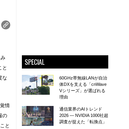
組み
SPECIAL
こと
度な
60GHz帯無線LANが自治
体DXを支える「cnWave
Vシリーズ」が選ばれる
理由
触覚情
通信業界のAIトレンド
報の
2026 ― NVIDIA 1000社超
調査が捉えた「転換点」
ること