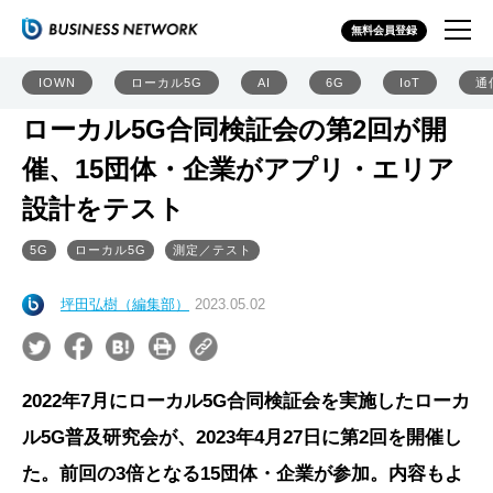
無料会員登録
IOWN
ローカル5G
AI
6G
IoT
通
ローカル5G合同検証会の第2回が開
催、15団体・企業がアプリ・エリア
設計をテスト
5G
ローカル5G
測定／テスト
坪田弘樹（編集部）
2023.05.02
2022年7月にローカル5G合同検証会を実施したローカ
ル5G普及研究会が、2023年4月27日に第2回を開催し
た。前回の3倍となる15団体・企業が参加。内容もよ