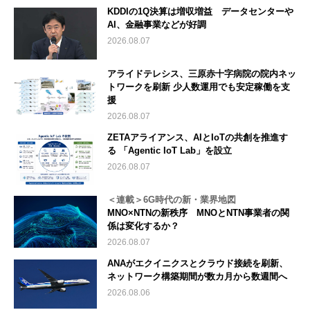
KDDIの1Q決算は増収増益 データセンターや
AI、金融事業などが好調
2026.08.07
アライドテレシス、三原赤十字病院の院内ネッ
トワークを刷新 少人数運用でも安定稼働を支
援
2026.08.07
ZETAアライアンス、AIとIoTの共創を推進す
る 「Agentic IoT Lab」を設立
2026.08.07
＜連載＞6G時代の新・業界地図
MNO×NTNの新秩序 MNOとNTN事業者の関
係は変化するか？
2026.08.07
ANAがエクイニクスとクラウド接続を刷新、
ネットワーク構築期間が数カ月から数週間へ
2026.08.06