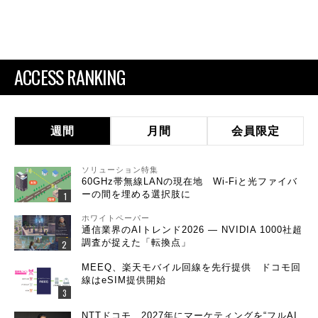
ACCESS RANKING
週間
月間
会員限定
ソリューション特集
60GHz帯無線LANの現在地 Wi-Fiと光ファイバ
ーの間を埋める選択肢に
ホワイトペーパー
通信業界のAIトレンド2026 ― NVIDIA 1000社超
調査が捉えた「転換点」
MEEQ、楽天モバイル回線を先行提供 ドコモ回
線はeSIM提供開始
NTTドコモ、2027年にマーケティングを“フルAI