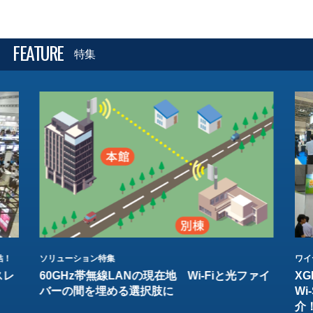
FEATURE
特集
結！
ソリューション特集
ワイ
スレ
60GHz帯無線LANの現在地 Wi-Fiと光ファイ
XG
バーの間を埋める選択肢に
W
介