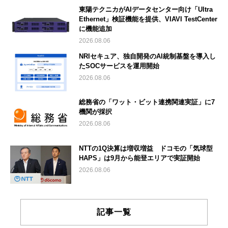
東陽テクニカがAIデータセンター向け「Ultra
Ethernet」検証機能を提供、VIAVI TestCenter
に機能追加
2026.08.06
NRIセキュア、独自開発のAI統制基盤を導入し
たSOCサービスを運用開始
2026.08.06
総務省の「ワット・ビット連携関連実証」に7
機関が採択
2026.08.06
NTTの1Q決算は増収増益 ドコモの「気球型
HAPS」は9月から能登エリアで実証開始
2026.08.06
記事一覧