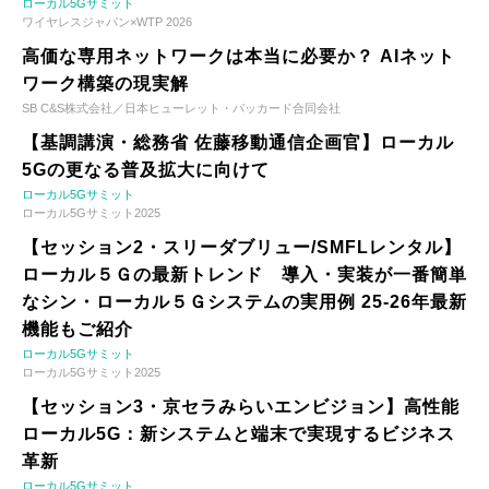
ローカル5Gサミット
ワイヤレスジャパン×WTP 2026
高価な専用ネットワークは本当に必要か？ AIネット
ワーク構築の現実解
SB C&S株式会社／日本ヒューレット・パッカード合同会社
【基調講演・総務省 佐藤移動通信企画官】ローカル
5Gの更なる普及拡大に向けて
ローカル5Gサミット
ローカル5Gサミット2025
【セッション2・スリーダブリュー/SMFLレンタル】
ローカル５Ｇの最新トレンド 導入・実装が一番簡単
なシン・ローカル５Ｇシステムの実用例 25-26年最新
機能もご紹介
ローカル5Gサミット
ローカル5Gサミット2025
【セッション3・京セラみらいエンビジョン】高性能
ローカル5G：新システムと端末で実現するビジネス
革新
ローカル5Gサミット