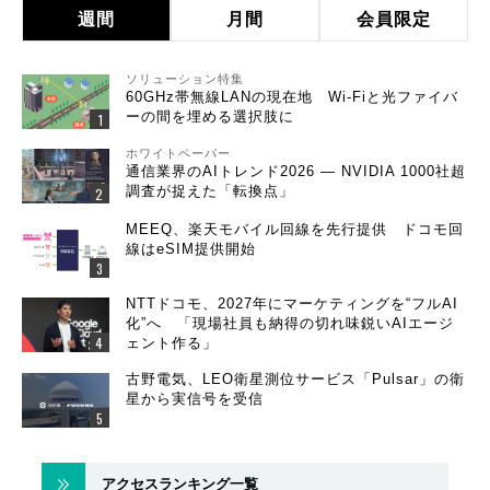
週間
月間
会員限定
ソリューション特集
60GHz帯無線LANの現在地 Wi-Fiと光ファイバ
ーの間を埋める選択肢に
ホワイトペーパー
通信業界のAIトレンド2026 ― NVIDIA 1000社超
調査が捉えた「転換点」
MEEQ、楽天モバイル回線を先行提供 ドコモ回
線はeSIM提供開始
NTTドコモ、2027年にマーケティングを“フルAI
化”へ 「現場社員も納得の切れ味鋭いAIエージ
ェント作る」
古野電気、LEO衛星測位サービス「Pulsar」の衛
星から実信号を受信
アクセスランキング一覧