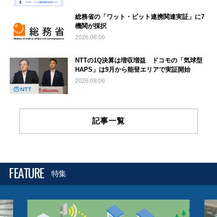
総務省の「ワット・ビット連携関連実証」に7
機関が採択
2026.08.06
NTTの1Q決算は増収増益 ドコモの「気球型
HAPS」は9月から能登エリアで実証開始
2026.08.06
記事一覧
FEATURE
特集