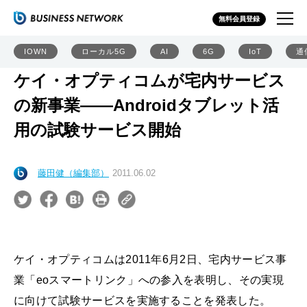
無料会員登録
IOWN
ローカル5G
AI
6G
IoT
通
ケイ・オプティコムが宅内サービス
の新事業――Androidタブレット活
用の試験サービス開始
藤田健（編集部）
2011.06.02
ケイ・オプティコムは2011年6月2日、宅内サービス事
業「eoスマートリンク」への参入を表明し、その実現
に向けて試験サービスを実施することを発表した。