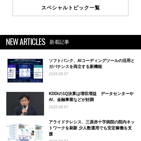
スペシャルトピック一覧
NEW ARTICLES
新着記事
ソフトバンク、AIコーディングツールの活用と
ガバナンスを両立する新機能
2026.08.07
KDDIの1Q決算は増収増益 データセンターや
AI、金融事業などが好調
2026.08.07
アライドテレシス、三原赤十字病院の院内ネッ
トワークを刷新 少人数運用でも安定稼働を支
援