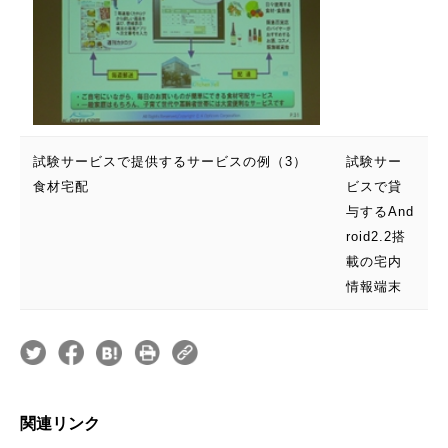
試験サービスで提供するサービスの例（3）
試験サー
食材宅配
ビスで貸
与するAnd
roid2.2搭
載の宅内
情報端末
関連リンク