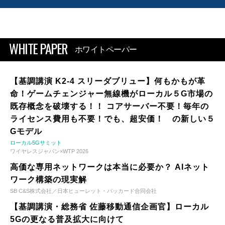
WHITE PAPER
ホワイトペーパー
【基調講演 K2-4 スリーダブリュー】何もかもが革
命！ゲームチェンジャー無線機がローカル５G市場の
既存概念を破壊する！！ コアサーバー不要！毎年の
ライセンス費用も不要！でも、超安価！ の新しい５
Gモデル
ローカル5Gサミット
ワイヤレスジャパン×WTP 2026
高価な専用ネットワークは本当に必要か？ AIネット
ワーク構築の現実解
SB C&S株式会社／日本ヒューレット・パッカード合同会社
【基調講演・総務省 佐藤移動通信企画官】ローカル
5Gの更なる普及拡大に向けて