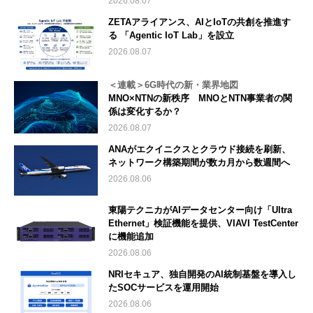
2026.08.07
ZETAアライアンス、AIとIoTの共創を推進す
る 「Agentic IoT Lab」を設立
2026.08.07
＜連載＞6G時代の新・業界地図
MNO×NTNの新秩序 MNOとNTN事業者の関
係は変化するか？
2026.08.07
ANAがエクイニクスとクラウド接続を刷新、
ネットワーク構築期間が数カ月から数週間へ
2026.08.06
東陽テクニカがAIデータセンター向け「Ultra
Ethernet」検証機能を提供、VIAVI TestCenter
に機能追加
2026.08.06
NRIセキュア、独自開発のAI統制基盤を導入し
たSOCサービスを運用開始
2026.08.06