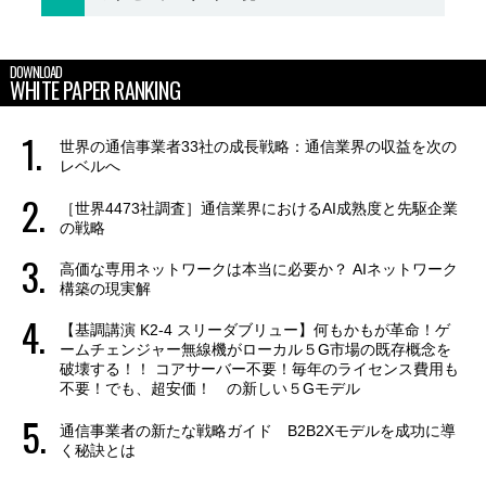
DOWNLOAD
WHITE PAPER RANKING
世界の通信事業者33社の成長戦略：通信業界の収益を次の
レベルへ
［世界4473社調査］通信業界におけるAI成熟度と先駆企業
の戦略
高価な専用ネットワークは本当に必要か？ AIネットワーク
構築の現実解
【基調講演 K2-4 スリーダブリュー】何もかもが革命！ゲ
ームチェンジャー無線機がローカル５G市場の既存概念を
破壊する！！ コアサーバー不要！毎年のライセンス費用も
不要！でも、超安価！ の新しい５Gモデル
通信事業者の新たな戦略ガイド B2B2Xモデルを成功に導
く秘訣とは