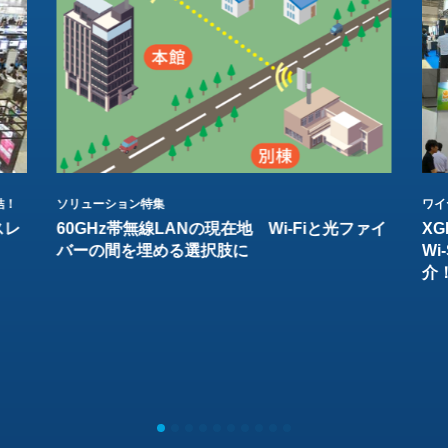
結！
ソリューション特集
ワイ
スレ
60GHz帯無線LANの現在地 Wi-Fiと光ファイ
XG
バーの間を埋める選択肢に
W
介