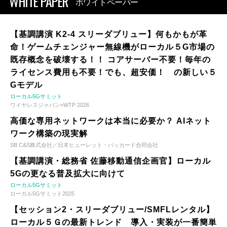
WHITE PAPER
ホワイトペーパー
【基調講演 K2-4 スリーダブリュー】何もかもが革
命！ゲームチェンジャー無線機がローカル５G市場の
既存概念を破壊する！！ コアサーバー不要！毎年の
ライセンス費用も不要！でも、超安価！ の新しい５
Gモデル
ローカル5Gサミット
ワイヤレスジャパン×WTP 2026
高価な専用ネットワークは本当に必要か？ AIネット
ワーク構築の現実解
SB C&S株式会社／日本ヒューレット・パッカード合同会社
【基調講演・総務省 佐藤移動通信企画官】ローカル
5Gの更なる普及拡大に向けて
ローカル5Gサミット
ローカル5Gサミット2025
【セッション2・スリーダブリュー/SMFLレンタル】
ローカル５Ｇの最新トレンド 導入・実装が一番簡単