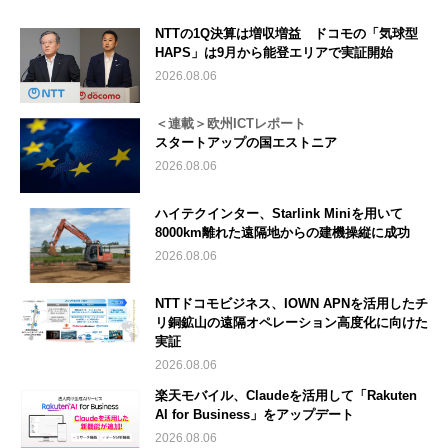
NTTの1Q決算は増収増益 ドコモの「気球型
HAPS」は9月から能登エリアで実証開始
2026.08.06
＜連載＞欧州ICTレポート
スタートアップの国エストニア
2026.08.06
ハイテクインター、Starlink Miniを用いて
8000km離れた遠隔地からの建機操縦に成功
2026.08.06
NTTドコモビジネス、IOWN APNを活用したチ
リ銅鉱山の遠隔オペレーション高度化に向けた
実証
2026.08.06
楽天モバイル、Claudeを活用して「Rakuten
AI for Business」をアップデート
2026.08.06