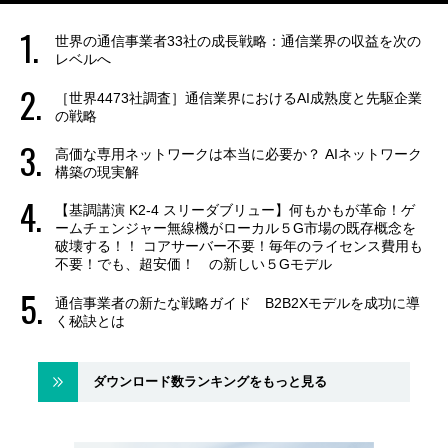
世界の通信事業者33社の成長戦略：通信業界の収益を次の
レベルへ
［世界4473社調査］通信業界におけるAI成熟度と先駆企業
の戦略
高価な専用ネットワークは本当に必要か？ AIネットワーク
構築の現実解
【基調講演 K2-4 スリーダブリュー】何もかもが革命！ゲ
ームチェンジャー無線機がローカル５G市場の既存概念を
破壊する！！ コアサーバー不要！毎年のライセンス費用も
不要！でも、超安価！ の新しい５Gモデル
通信事業者の新たな戦略ガイド B2B2Xモデルを成功に導
く秘訣とは
ダウンロード数ランキングをもっと見る