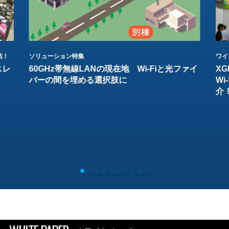
結！
ソリューション特集
ワイ
スレ
60GHz帯無線LANの現在地 Wi-Fiと光ファイ
XG
バーの間を埋める選択肢に
W
介