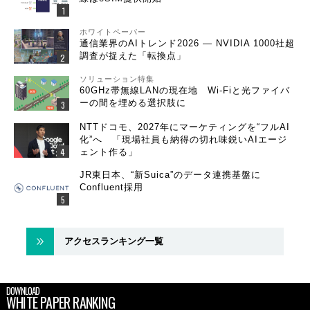
ホワイトペーパー
通信業界のAIトレンド2026 ― NVIDIA 1000社超
調査が捉えた「転換点」
ソリューション特集
60GHz帯無線LANの現在地 Wi-Fiと光ファイバ
ーの間を埋める選択肢に
NTTドコモ、2027年にマーケティングを“フルAI
化”へ 「現場社員も納得の切れ味鋭いAIエージ
ェント作る」
JR東日本、“新Suica”のデータ連携基盤に
Confluent採用
アクセスランキング一覧
DOWNLOAD
WHITE PAPER RANKING