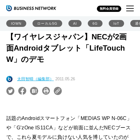
無料会員登録
IOWN
ローカル5G
AI
6G
IoT
通
【ワイヤレスジャパン】NECが2画
面Androidタブレット「LifeTouch
W」のデモ
太田智晴（編集部）
2011.05.26
話題のAndroidスマートフォン「MEDIAS WP N-06C」
や「G’zOne IS11CA」などが前面に並んだNECブース
で、これら夏モデルに負けない人気を博していたのが