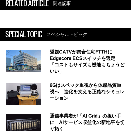
RELATED ARTICLE
関連記事
SPECIAL TOPIC
スペシャルトピック
愛媛CATVが集合住宅FTTHに
Edgecore ECSスイッチを選定
「コストもサイズも機能もちょうど
いい」
6Gはスペック重視から体感品質重
視へ 進化を支える正確なシミュレ
ーション
通信事業者が「AI Grid」の担い手
に AIサービス収益化の新地平を切
り拓く