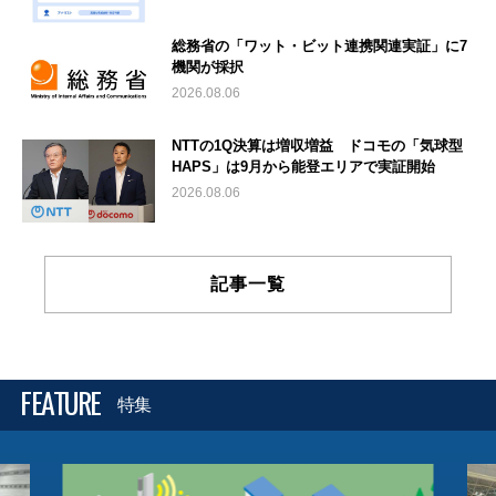
総務省の「ワット・ビット連携関連実証」に7
機関が採択
2026.08.06
NTTの1Q決算は増収増益 ドコモの「気球型
HAPS」は9月から能登エリアで実証開始
2026.08.06
記事一覧
FEATURE
特集