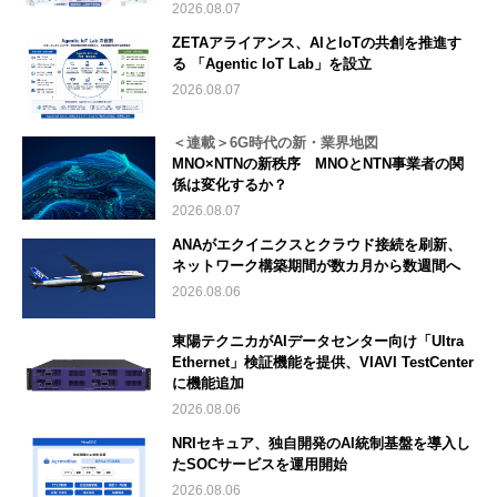
2026.08.07
ZETAアライアンス、AIとIoTの共創を推進す
る 「Agentic IoT Lab」を設立
2026.08.07
＜連載＞6G時代の新・業界地図
MNO×NTNの新秩序 MNOとNTN事業者の関
係は変化するか？
2026.08.07
ANAがエクイニクスとクラウド接続を刷新、
ネットワーク構築期間が数カ月から数週間へ
2026.08.06
東陽テクニカがAIデータセンター向け「Ultra
Ethernet」検証機能を提供、VIAVI TestCenter
に機能追加
2026.08.06
NRIセキュア、独自開発のAI統制基盤を導入し
たSOCサービスを運用開始
2026.08.06