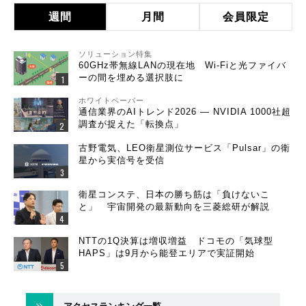
週間
月間
会員限定
ソリューション特集
60GHz帯無線LANの現在地 Wi-Fiと光ファイバ
ーの間を埋める選択肢に
ホワイトペーパー
通信業界のAIトレンド2026 ― NVIDIA 1000社超
調査が捉えた「転換点」
古野電気、LEO衛星測位サービス「Pulsar」の衛
星から実信号を受信
衛星コンステ、日本の勝ち筋は「負けないこ
と」 宇宙開発の最新動向を三菱総研が解説
NTTの1Q決算は増収増益 ドコモの「気球型
HAPS」は9月から能登エリアで実証開始