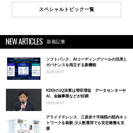
スペシャルトピック一覧
NEW ARTICLES
新着記事
ソフトバンク、AIコーディングツールの活用と
ガバナンスを両立する新機能
2026.08.07
KDDIの1Q決算は増収増益 データセンターや
AI、金融事業などが好調
2026.08.07
アライドテレシス、三原赤十字病院の院内ネッ
トワークを刷新 少人数運用でも安定稼働を支
援