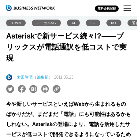
無料会員登録
IOWN
ローカル5G
AI
6G
IoT
通
Asteriskで新サービス続々!?――ブ
リックスが電話通訳を低コストで実
現
太田智晴（編集部）
2011.05.23
今や新しいサービスといえばWebから生まれるもの
ばかりだが、まだまだ「電話」にも可能性はあるかも
しれない。Asteriskの登場により、電話を活用したサ
ービスが低コストで開発できるようになっているため