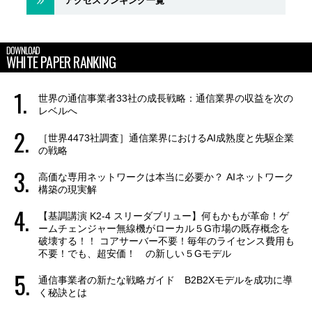
アクセスランキング一覧
DOWNLOAD
WHITE PAPER RANKING
世界の通信事業者33社の成長戦略：通信業界の収益を次の
レベルへ
［世界4473社調査］通信業界におけるAI成熟度と先駆企業
の戦略
高価な専用ネットワークは本当に必要か？ AIネットワーク
構築の現実解
【基調講演 K2-4 スリーダブリュー】何もかもが革命！ゲ
ームチェンジャー無線機がローカル５G市場の既存概念を
破壊する！！ コアサーバー不要！毎年のライセンス費用も
不要！でも、超安価！ の新しい５Gモデル
通信事業者の新たな戦略ガイド B2B2Xモデルを成功に導
く秘訣とは