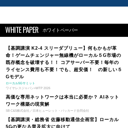
WHITE PAPER
ホワイトペーパー
【基調講演 K2-4 スリーダブリュー】何もかもが革
命！ゲームチェンジャー無線機がローカル５G市場の
既存概念を破壊する！！ コアサーバー不要！毎年の
ライセンス費用も不要！でも、超安価！ の新しい５
Gモデル
ローカル5Gサミット
ワイヤレスジャパン×WTP 2026
高価な専用ネットワークは本当に必要か？ AIネット
ワーク構築の現実解
SB C&S株式会社／日本ヒューレット・パッカード合同会社
【基調講演・総務省 佐藤移動通信企画官】ローカル
5Gの更なる普及拡大に向けて