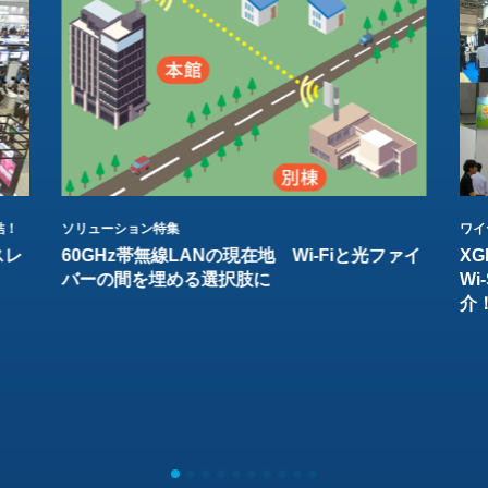
結！
ソリューション特集
ワイ
スレ
60GHz帯無線LANの現在地 Wi-Fiと光ファイ
XG
バーの間を埋める選択肢に
W
介