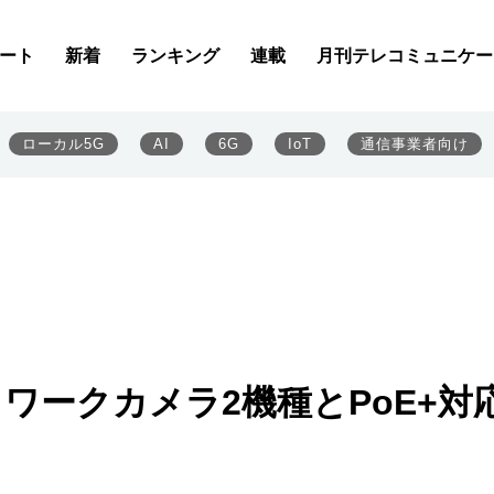
ート
新着
ランキング
連載
月刊テレコミュニケー
ローカル5G
AI
6G
IoT
通信事業者向け
ットワークカメラ2機種とPoE+対