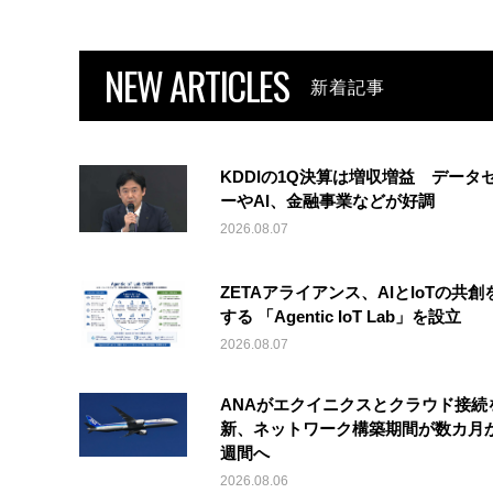
NEW ARTICLES
新着記事
KDDIの1Q決算は増収増益 データ
ーやAI、金融事業などが好調
2026.08.07
ZETAアライアンス、AIとIoTの共創
する 「Agentic IoT Lab」を設立
2026.08.07
ANAがエクイニクスとクラウド接続
新、ネットワーク構築期間が数カ月
週間へ
2026.08.06