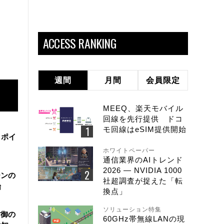
ACCESS RANKING
週間
月間
会員限定
MEEQ、楽天モバイル
回線を先行提供 ドコ
モ回線はeSIM提供開始
・ポイ
ホワイトペーパー
通信業界のAIトレンド
2026 ― NVIDIA 1000
ーンの
社超調査が捉えた「転
始
換点」
ソリューション特集
防御の
60GHz帯無線LANの現