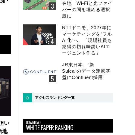
検知・
在地 Wi-Fiと光ファイ
バーの間を埋める選択
肢に
NTTドコモ、2027年に
マーケティングを“フル
AI化”へ 「現場社員も
納得の切れ味鋭いAIエ
ージェント作る」
JR東日本、“新
Suica”のデータ連携基
盤にConfluent採用
アクセスランキング一覧
DOWNLOAD
の担い
WHITE PAPER RANKING
新地