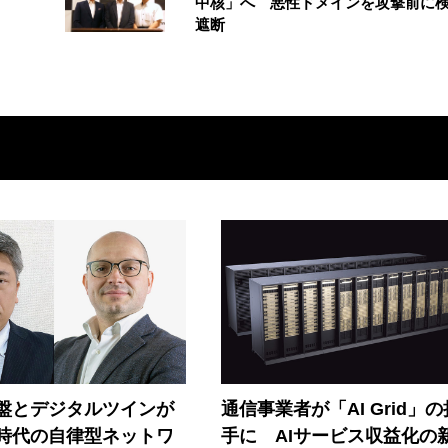
中核」へ 悪性ドメインを攻撃前に
遮断
盤とデジタルツインが
通信事業者が「AI Grid」
I時代の自律型ネットワ
手に AIサービス収益化の