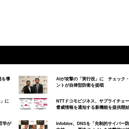
盤を導
AIが攻撃の「実行役」に チェック
ントが自律型防衛を提唱
t」に
NTTドコモビジネス、サプライチェ
脅威情報を通知する新機能を提供開
官学が
Infoblox、DNSを「先制的サイバー