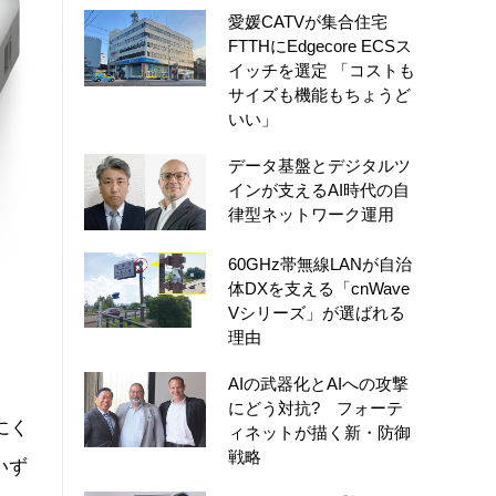
愛媛CATVが集合住宅
FTTHにEdgecore ECSス
イッチを選定 「コストも
サイズも機能もちょうど
いい」
データ基盤とデジタルツ
インが支えるAI時代の自
律型ネットワーク運用
60GHz帯無線LANが自治
体DXを支える「cnWave
Vシリーズ」が選ばれる
理由
AIの武器化とAIへの攻撃
にどう対抗? フォーテ
にく
ィネットが描く新・防御
戦略
いず