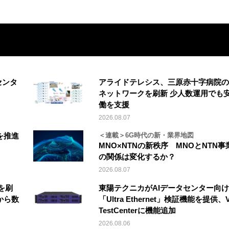
センタ
アライドテレシス、三原赤十字病院の
ネットワークを刷新 少人数運用でも
働を支援
2026.08.07
を推進
＜連載＞6G時代の新・業界地図
MNO×NTNの新秩序 MNOとNTN事
の関係は変化するか？
2026.08.07
を刷
東陽テクニカがAIデータセンター向け
から数
「Ultra Ethernet」検証機能を提供、V
TestCenterに機能追加
2026.08.06