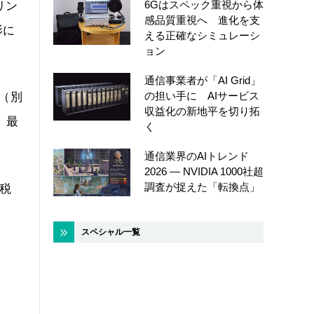
6Gはスペック重視から体
リン
感品質重視へ 進化を支
影に
える正確なシミュレーシ
ョン
通信事業者が「AI Grid」
の担い手に AIサービス
D（別
収益化の新地平を切り拓
。最
く
通信業界のAIトレンド
2026 ― NVIDIA 1000社超
調査が捉えた「転換点」
も税
スペシャル一覧