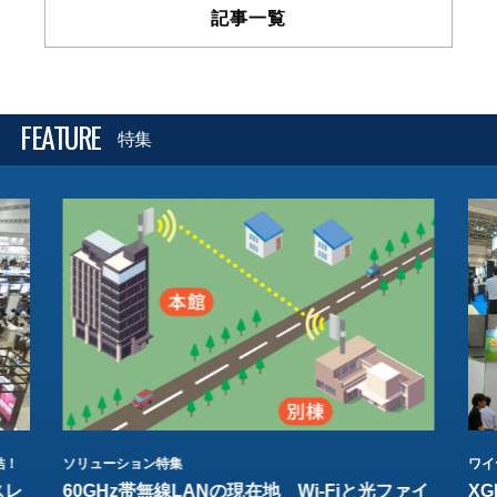
記事一覧
FEATURE
特集
結！
ソリューション特集
ワイ
スレ
60GHz帯無線LANの現在地 Wi-Fiと光ファイ
XG