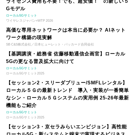
ライセンス費用も不要！でも、超安価！ の新しい５
Gモデル
ローカル5Gサミット
ワイヤレスジャパン×WTP 2026
高価な専用ネットワークは本当に必要か？ AIネット
ワーク構築の現実解
SB C&S株式会社／日本ヒューレット・パッカード合同会社
【基調講演・総務省 佐藤移動通信企画官】ローカル
5Gの更なる普及拡大に向けて
ローカル5Gサミット
ローカル5Gサミット2025
【セッション2・スリーダブリュー/SMFLレンタル】
ローカル５Ｇの最新トレンド 導入・実装が一番簡単
なシン・ローカル５Ｇシステムの実用例 25-26年最新
機能もご紹介
ローカル5Gサミット
ローカル5Gサミット2025
【セッション3・京セラみらいエンビジョン】高性能
ローカル5G：新システムと端末で実現するビジネス