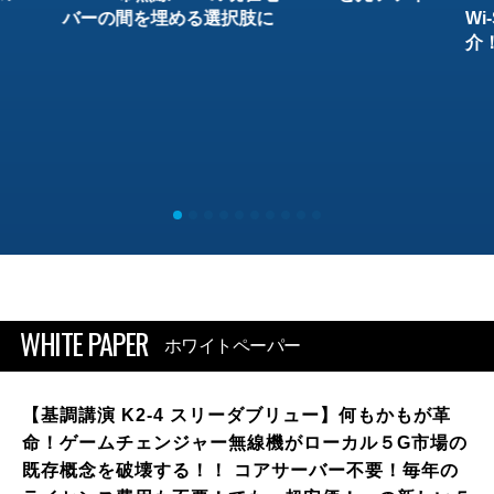
バーの間を埋める選択肢に
W
介
WHITE PAPER
ホワイトペーパー
【基調講演 K2-4 スリーダブリュー】何もかもが革
命！ゲームチェンジャー無線機がローカル５G市場の
既存概念を破壊する！！ コアサーバー不要！毎年の