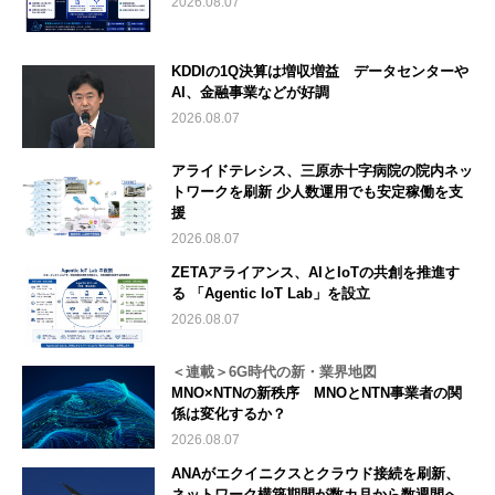
2026.08.07
KDDIの1Q決算は増収増益 データセンターや
AI、金融事業などが好調
2026.08.07
アライドテレシス、三原赤十字病院の院内ネッ
トワークを刷新 少人数運用でも安定稼働を支
援
2026.08.07
ZETAアライアンス、AIとIoTの共創を推進す
る 「Agentic IoT Lab」を設立
2026.08.07
＜連載＞6G時代の新・業界地図
MNO×NTNの新秩序 MNOとNTN事業者の関
係は変化するか？
2026.08.07
ANAがエクイニクスとクラウド接続を刷新、
ネットワーク構築期間が数カ月から数週間へ