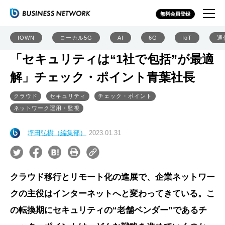
無料会員登録
IOWN
ローカル5G
AI
6G
IoT
通
「セキュリティは“1社で包括”が最適
解」チェック・ポイント青葉社長
クラウド
セキュリティ
チェック・ポイント
ネットワーク運用・監視
坪田弘樹（編集部）
2023.01.31
クラウド移行とリモート化の進展で、企業ネットワー
クの主役はインターネットへと変わってきている。こ
の転換期にセキュリティの“老舗ベンダー”であるチ