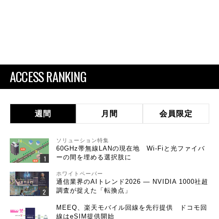
ACCESS RANKING
週間
月間
会員限定
ソリューション特集
60GHz帯無線LANの現在地 Wi-Fiと光ファイバ
ーの間を埋める選択肢に
ホワイトペーパー
通信業界のAIトレンド2026 ― NVIDIA 1000社超
調査が捉えた「転換点」
MEEQ、楽天モバイル回線を先行提供 ドコモ回
線はeSIM提供開始