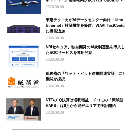
2026.08.06
東陽テクニカがAIデータセンター向け「Ultra
Ethernet」検証機能を提供、VIAVI TestCenter
に機能追加
2026.08.06
NRIセキュア、独自開発のAI統制基盤を導入し
たSOCサービスを運用開始
2026.08.06
総務省の「ワット・ビット連携関連実証」に7
機関が採択
2026.08.06
NTTの1Q決算は増収増益 ドコモの「気球型
HAPS」は9月から能登エリアで実証開始
2026.08.06