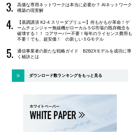
高価な専用ネットワークは本当に必要か？ AIネットワーク
構築の現実解
【基調講演 K2-4 スリーダブリュー】何もかもが革命！ゲ
ームチェンジャー無線機がローカル５G市場の既存概念を
破壊する！！ コアサーバー不要！毎年のライセンス費用も
不要！でも、超安価！ の新しい５Gモデル
通信事業者の新たな戦略ガイド B2B2Xモデルを成功に導
く秘訣とは
ダウンロード数ランキングをもっと見る