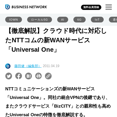
無料会員登録
IOWN
ローカル5G
AI
6G
IoT
通
【徹底解説】クラウド時代に対応し
たNTTコムの新WANサービス
「Universal One」
藤田健（編集部）
2011.04.19
NTTコミュニケーションズの新WANサービス
「Universal One」。同社の統合VPNの後継であり、
またクラウドサービス「BizCITY」との親和性も高め
たUniversal Oneの特徴を徹底解説する。