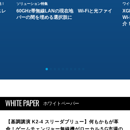
結！
ソリューション特集
ワイ
スレ
60GHz帯無線LANの現在地 Wi-Fiと光ファイ
XG
バーの間を埋める選択肢に
W
介
WHITE PAPER
ホワイトペーパー
【基調講演 K2-4 スリーダブリュー】何もかもが革
命！ゲームチェンジャー無線機がローカル５G市場の