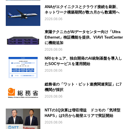
ANAがエクイニクスとクラウド接続を刷新、
ネットワーク構築期間が数カ月から数週間へ
2026.08.06
東陽テクニカがAIデータセンター向け「Ultra
Ethernet」検証機能を提供、VIAVI TestCenter
に機能追加
2026.08.06
NRIセキュア、独自開発のAI統制基盤を導入し
たSOCサービスを運用開始
2026.08.06
総務省の「ワット・ビット連携関連実証」に7
機関が採択
2026.08.06
NTTの1Q決算は増収増益 ドコモの「気球型
HAPS」は9月から能登エリアで実証開始
2026.08.06