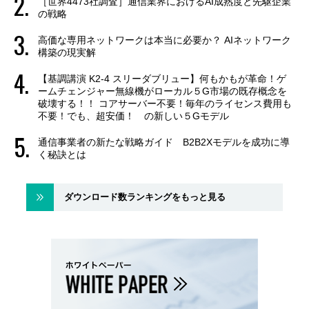
［世界4473社調査］通信業界におけるAI成熟度と先駆企業
の戦略
高価な専用ネットワークは本当に必要か？ AIネットワーク
構築の現実解
【基調講演 K2-4 スリーダブリュー】何もかもが革命！ゲ
ームチェンジャー無線機がローカル５G市場の既存概念を
破壊する！！ コアサーバー不要！毎年のライセンス費用も
不要！でも、超安価！ の新しい５Gモデル
通信事業者の新たな戦略ガイド B2B2Xモデルを成功に導
く秘訣とは
ダウンロード数ランキングをもっと見る