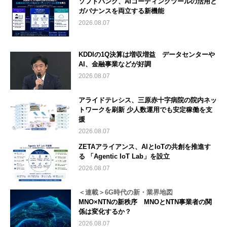
ソフトバンク、AIコーディングツールの活用と
ガバナンスを両立する新機能
2026.08.07
KDDIの1Q決算は増収増益 データセンターや
AI、金融事業などが好調
2026.08.07
アライドテレシス、三原赤十字病院の院内ネッ
トワークを刷新 少人数運用でも安定稼働を支
援
2026.08.07
ZETAアライアンス、AIとIoTの共創を推進す
る 「Agentic IoT Lab」を設立
2026.08.07
＜連載＞6G時代の新・業界地図
MNO×NTNの新秩序 MNOとNTN事業者の関
係は変化するか？
2026.08.07