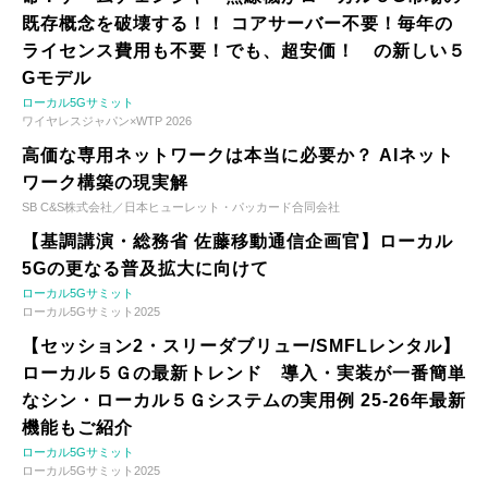
既存概念を破壊する！！ コアサーバー不要！毎年の
ライセンス費用も不要！でも、超安価！ の新しい５
Gモデル
ローカル5Gサミット
ワイヤレスジャパン×WTP 2026
高価な専用ネットワークは本当に必要か？ AIネット
ワーク構築の現実解
SB C&S株式会社／日本ヒューレット・パッカード合同会社
【基調講演・総務省 佐藤移動通信企画官】ローカル
5Gの更なる普及拡大に向けて
ローカル5Gサミット
ローカル5Gサミット2025
【セッション2・スリーダブリュー/SMFLレンタル】
ローカル５Ｇの最新トレンド 導入・実装が一番簡単
なシン・ローカル５Ｇシステムの実用例 25-26年最新
機能もご紹介
ローカル5Gサミット
ローカル5Gサミット2025