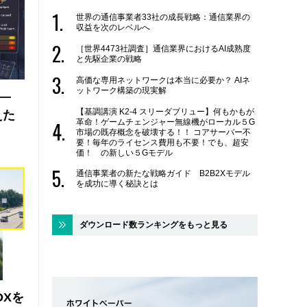
世界の通信事業者33社の成長戦略：通信業界の
収益を次のレベルへ
［世界4473社調査］通信業界におけるAI成熟度
と先駆企業の戦略
高価な専用ネットワークは本当に必要か？ AIネ
ットワーク構築の現実解
 ―
【基調講演 K2-4 スリーダブリュー】何もかもが
えた
革命！ゲームチェンジャー無線機がローカル５G
市場の既存概念を破壊する！！ コアサーバー不
要！毎年のライセンス費用も不要！でも、超安
価！ の新しい５Gモデル
通信事業者の新たな戦略ガイド B2B2Xモデル
を成功に導く秘訣とは
ダウンロード数ランキングをもっと見る
DXを