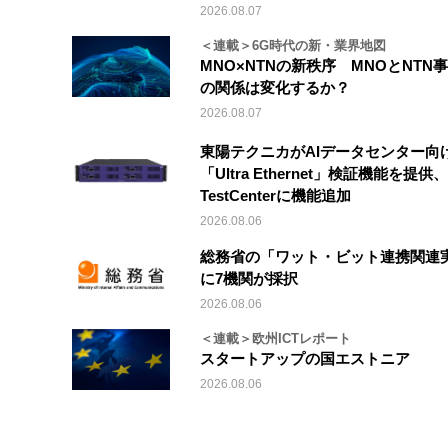
2026.08.07
＜連載＞6G時代の新・業界地図
MNO×NTNの新秩序 MNOとNTN
の関係は変化するか？
2026.08.07
東陽テクニカがAIデータセンター向
「Ultra Ethernet」検証機能を提供、V
TestCenterに機能追加
2026.08.06
総務省の「ワット・ビット連携関連
に7機関が採択
2026.08.06
＜連載＞欧州ICTレポート
スタートアップの国エストニア
2026.08.06