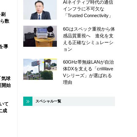
AIネイティブ時代の通信
インフラに不可欠な
を刷
「Trusted Connectivity」
ら数
6Gはスペック重視から体
感品質重視へ 進化を支
える正確なシミュレーシ
を導
ョン
60GHz帯無線LANが自治
体DXを支える「cnWave
Vシリーズ」が選ばれる
「気球
理由
証開始
スペシャル一覧
用いて
に成