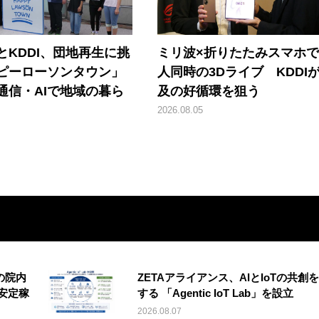
とKDDI、団地再生に挑
ミリ波×折りたたみスマホで
ピーローソンタウン」
人同時の3Dライブ KDDI
通信・AIで地域の暮ら
及の好循環を狙う
2026.08.05
の院内
ZETAアライアンス、AIとIoTの共創
安定稼
する 「Agentic IoT Lab」を設立
2026.08.07