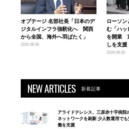
オプテージ 名部社長「日本のデ
ローソン
ジタルインフラ強靭化へ 関西
む「ハッ
から全国、海外へ羽ばたく」
を開業 
しを支援
2026.08.06
2026.08.05
NEW ARTICLES
新着記事
アライドテレシス、三原赤十字病院
ネットワークを刷新 少人数運用でも
働を支援