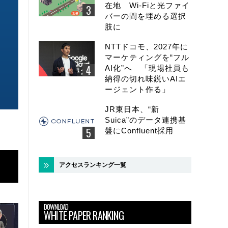
在地 Wi-Fiと光ファイ
ク 間近に迫る1.6TbE時代とローカ
末」で Wi-Fi 7
バーの間を埋める選択
ルLLMに備えを
こう
肢に
NTTドコモ、2027年に
マーケティングを“フル
AI化”へ 「現場社員も
納得の切れ味鋭いAIエ
ージェント作る」
JR東日本、“新
Suica”のデータ連携基
盤にConfluent採用
アクセスランキング一覧
DOWNLOAD
WHITE PAPER RANKING