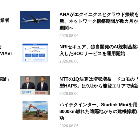
ANAがエクイニクスとクラウド接続
事業者
新、ネットワーク構築期間が数カ月か
週間へ
2026.08.06
け
NRIセキュア、独自開発のAI統制基盤
IAVI
入したSOCサービスを運用開始
2026.08.06
実証」
NTTの1Q決算は増収増益 ドコモの
型HAPS」は9月から能登エリアで実
2026.08.06
ハイテクインター、Starlink Miniを
8000km離れた遠隔地からの建機操縦
功
2026.08.06