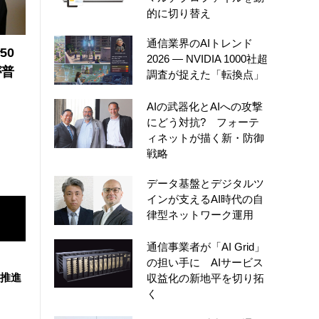
的に切り替え
通信業界のAIトレンド
50
2026 ― NVIDIA 1000社超
が普
調査が捉えた「転換点」
AIの武器化とAIへの攻撃
にどう対抗? フォーテ
ィネットが描く新・防御
戦略
データ基盤とデジタルツ
インが支えるAI時代の自
律型ネットワーク運用
通信事業者が「AI Grid」
の担い手に AIサービス
を推進
収益化の新地平を切り拓
く