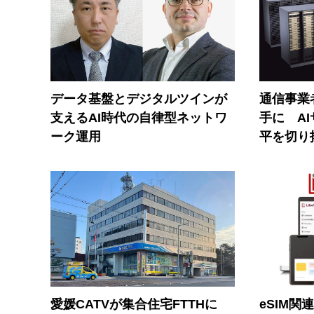
データ基盤とデジタルツインが
通信事業者
支えるAI時代の自律型ネットワ
手に A
ーク運用
平を切り
愛媛CATVが集合住宅FTTHに
eSIM関