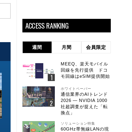
ACCESS RANKING
週間
月間
会員限定
MEEQ、楽天モバイル
回線を先行提供 ドコ
モ回線はeSIM提供開始
ホワイトペーパー
通信業界のAIトレンド
2026 ― NVIDIA 1000
社超調査が捉えた「転
換点」
ソリューション特集
ソリューション特集
ソリューション特集
60GHz帯無線LANの現
イーサネットで作るGPUネットワー
6GHz帯Wi-Fiは