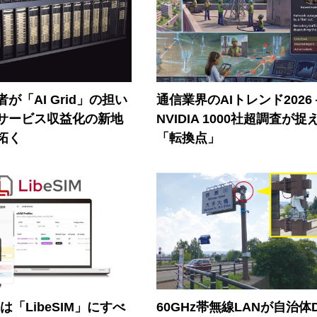
が「AI Grid」の担い
通信業界のAIトレンド2026
Iサービス収益化の新地
NVIDIA 1000社超調査が捉
拓く
「転換点」
連は「LibeSIM」にすべ
60GHz帯無線LANが自治体