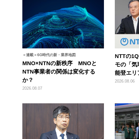
＜連載＞6G時代の新・業界地図
NTTの
MNO×NTNの新秩序 MNOと
モの「気
NTN事業者の関係は変化する
能登エリ
か？
2026.08.06
2026.08.07