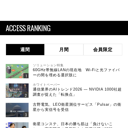
ACCESS RANKING
週間
月間
会員限定
ソリューション特集
60GHz帯無線LANの現在地 Wi-Fiと光ファイバ
ーの間を埋める選択肢に
ホワイトペーパー
通信業界のAIトレンド2026 ― NVIDIA 1000社超
調査が捉えた「転換点」
古野電気、LEO衛星測位サービス「Pulsar」の衛
星から実信号を受信
衛星コンステ、日本の勝ち筋は「負けないこ