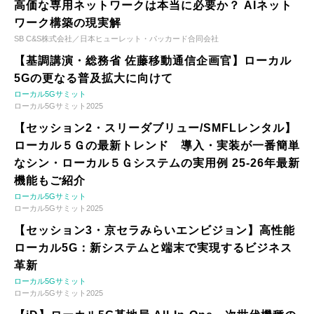
高価な専用ネットワークは本当に必要か？ AIネット
ワーク構築の現実解
SB C&S株式会社／日本ヒューレット・パッカード合同会社
【基調講演・総務省 佐藤移動通信企画官】ローカル
5Gの更なる普及拡大に向けて
ローカル5Gサミット
ローカル5Gサミット2025
【セッション2・スリーダブリュー/SMFLレンタル】
ローカル５Ｇの最新トレンド 導入・実装が一番簡単
なシン・ローカル５Ｇシステムの実用例 25-26年最新
機能もご紹介
ローカル5Gサミット
ローカル5Gサミット2025
【セッション3・京セラみらいエンビジョン】高性能
ローカル5G：新システムと端末で実現するビジネス
革新
ローカル5Gサミット
ローカル5Gサミット2025