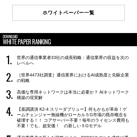
ホワイトペーパー一覧
DOWNLOAD
WHITE PAPER RANKING
世界の通信事業者33社の成長戦略：通信業界の収益を次の
レベルへ
［世界4473社調査］通信業界におけるAI成熟度と先駆企業
の戦略
高価な専用ネットワークは本当に必要か？ AIネットワーク
構築の現実解
【基調講演 K2-4 スリーダブリュー】何もかもが革命！ゲ
ームチェンジャー無線機がローカル５G市場の既存概念を
破壊する！！ コアサーバー不要！毎年のライセンス費用も
不要！でも、超安価！ の新しい５Gモデル