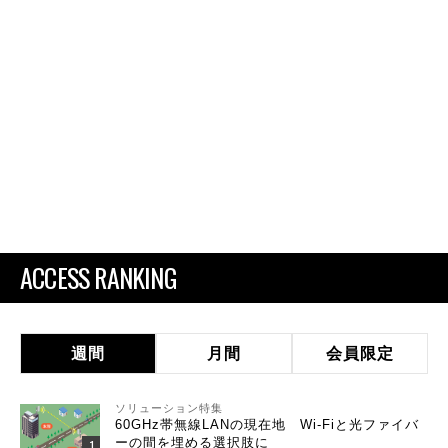
ACCESS RANKING
週間
月間
会員限定
ソリューション特集
60GHz帯無線LANの現在地 Wi-Fiと光ファイバ
ーの間を埋める選択肢に