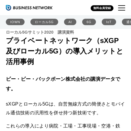
無料会員登録
IOWN
ローカル5G
AI
6G
IoT
通
ローカル5Gサミット2020 講演資料
プライベートネットワーク（sXGP
及びローカル5G）の導入メリットと
活用事例
ビー・ビー・バックボーン株式会社の講演データで
す。
sXGPとローカル5Gは、自営無線方式の簡便さとモバイ
ル通信技術の汎用性を併せ持つ新技術です。
これらの導入により病院・工場・工事現場・空港・鉄