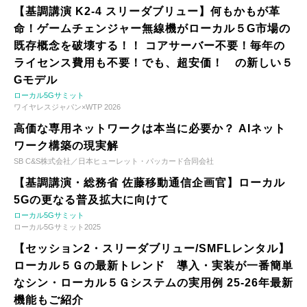
【基調講演 K2-4 スリーダブリュー】何もかもが革
命！ゲームチェンジャー無線機がローカル５G市場の
既存概念を破壊する！！ コアサーバー不要！毎年の
ライセンス費用も不要！でも、超安価！ の新しい５
Gモデル
ローカル5Gサミット
ワイヤレスジャパン×WTP 2026
高価な専用ネットワークは本当に必要か？ AIネット
ワーク構築の現実解
SB C&S株式会社／日本ヒューレット・パッカード合同会社
【基調講演・総務省 佐藤移動通信企画官】ローカル
5Gの更なる普及拡大に向けて
ローカル5Gサミット
ローカル5Gサミット2025
【セッション2・スリーダブリュー/SMFLレンタル】
ローカル５Ｇの最新トレンド 導入・実装が一番簡単
なシン・ローカル５Ｇシステムの実用例 25-26年最新
機能もご紹介