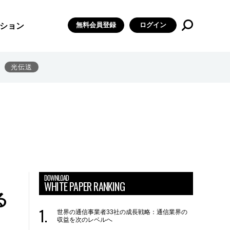
無料会員登録
ログイン
ション
光伝送
DOWNLOAD
WHITE PAPER RANKING
る
世界の通信事業者33社の成長戦略：通信業界の
収益を次のレベルへ