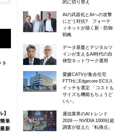
的に切り替え
AIの武器化とAIへの攻撃
にどう対抗? フォーテ
ィネットが描く新・防御
戦略
データ基盤とデジタルツ
インが支えるAI時代の自
律型ネットワーク運用
ット
愛媛CATVが集合住宅
FTTHにEdgecore ECSス
イッチを選定 「コストも
サイズも機能もちょうど
いい」
ル】
通信業界のAIトレンド
2026 ― NVIDIA 1000社超
簡単
調査が捉えた「転換点」
年最新