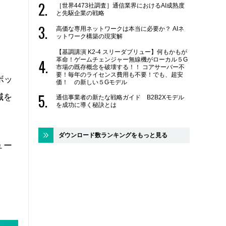
［世界4473社調査］通信業界におけるAI成熟度
と先駆企業の戦略
高価な専用ネットワークは本当に必要か？ AIネ
？
ットワーク構築の現実解
【基調講演 K2-4 スリーダブリュー】何もかもが
革命！ゲームチェンジャー無線機がローカル５G
市場の既存概念を破壊する！！ コアサーバー不
要！毎年のライセンス費用も不要！でも、超安
ボッ
価！ の新しい５Gモデル
減を
通信事業者の新たな戦略ガイド B2B2Xモデル
を成功に導く秘訣とは
ダウンロード数ランキングをもっと見る
ュー