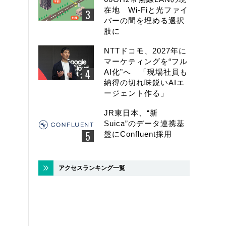
在地 Wi-Fiと光ファイ
バーの間を埋める選択
肢に
NTTドコモ、2027年に
マーケティングを“フル
AI化”へ 「現場社員も
納得の切れ味鋭いAIエ
ージェント作る」
JR東日本、“新
Suica”のデータ連携基
盤にConfluent採用
アクセスランキング一覧