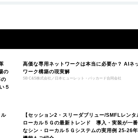
革
高価な専用ネットワークは本当に必要か？ AIネ
場の
ワーク構築の現実解
SB C&S株式会社／日本ヒューレット・パッカード合同会社
年の
い５
カル
【セッション2・スリーダブリュー/SMFLレンタ
ローカル５Ｇの最新トレンド 導入・実装が一番
なシン・ローカル５Ｇシステムの実用例 25-26