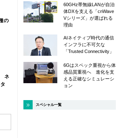
60GHz帯無線LANが自治
体DXを支える「cnWave
Vシリーズ」が選ばれる
機種の
理由
AIネイティブ時代の通信
インフラに不可欠な
「Trusted Connectivity」
6Gはスペック重視から体
感品質重視へ 進化を支
製 ネ
える正確なシミュレーシ
スタ
ョン
スペシャル一覧