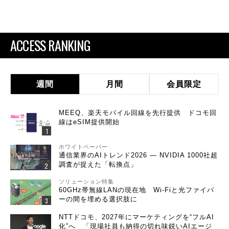
ACCESS RANKING
週間
月間
会員限定
MEEQ、楽天モバイル回線を先行提供 ドコモ回
線はeSIM提供開始
ホワイトペーパー
通信業界のAIトレンド2026 ― NVIDIA 1000社超
調査が捉えた「転換点」
ソリューション特集
60GHz帯無線LANの現在地 Wi-Fiと光ファイバ
ーの間を埋める選択肢に
NTTドコモ、2027年にマーケティングを“フルAI
化”へ 「現場社員も納得の切れ味鋭いAIエージ