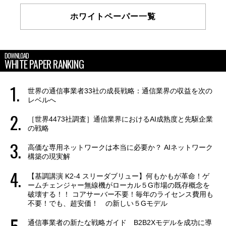
ホワイトペーパー一覧
DOWNLOAD
WHITE PAPER RANKING
世界の通信事業者33社の成長戦略：通信業界の収益を次の
レベルへ
［世界4473社調査］通信業界におけるAI成熟度と先駆企業
の戦略
高価な専用ネットワークは本当に必要か？ AIネットワーク
構築の現実解
【基調講演 K2-4 スリーダブリュー】何もかもが革命！ゲ
ームチェンジャー無線機がローカル５G市場の既存概念を
破壊する！！ コアサーバー不要！毎年のライセンス費用も
不要！でも、超安価！ の新しい５Gモデル
通信事業者の新たな戦略ガイド B2B2Xモデルを成功に導