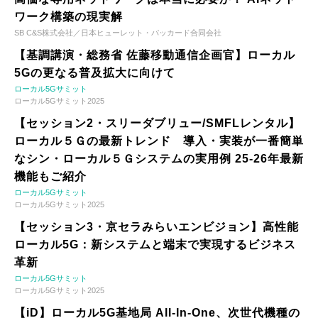
ワーク構築の現実解
SB C&S株式会社／日本ヒューレット・パッカード合同会社
【基調講演・総務省 佐藤移動通信企画官】ローカル
5Gの更なる普及拡大に向けて
ローカル5Gサミット
ローカル5Gサミット2025
【セッション2・スリーダブリュー/SMFLレンタル】
ローカル５Ｇの最新トレンド 導入・実装が一番簡単
なシン・ローカル５Ｇシステムの実用例 25-26年最新
機能もご紹介
ローカル5Gサミット
ローカル5Gサミット2025
【セッション3・京セラみらいエンビジョン】高性能
ローカル5G：新システムと端末で実現するビジネス
革新
ローカル5Gサミット
ローカル5Gサミット2025
【iD】ローカル5G基地局 All-In-One、次世代機種の