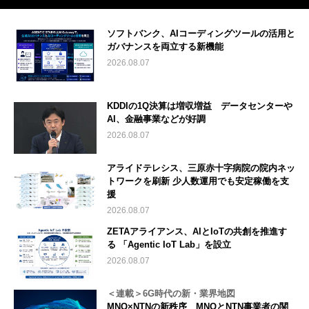
ソフトバンク、AIコーディングツールの活用と
ガバナンスを両立する新機能
2026.08.07
KDDIの1Q決算は増収増益 データセンターや
AI、金融事業などが好調
2026.08.07
アライドテレシス、三原赤十字病院の院内ネッ
トワークを刷新 少人数運用でも安定稼働を支
援
2026.08.07
ZETAアライアンス、AIとIoTの共創を推進す
る 「Agentic IoT Lab」を設立
2026.08.07
＜連載＞6G時代の新・業界地図
MNO×NTNの新秩序 MNOとNTN事業者の関