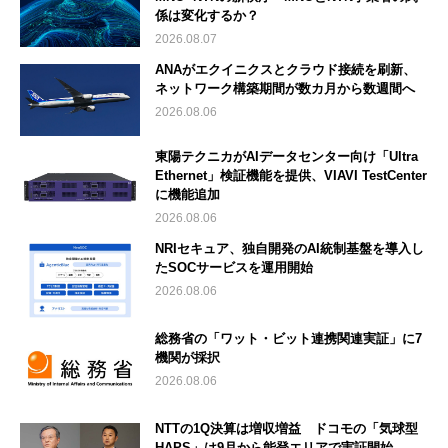
係は変化するか？
2026.08.07
ANAがエクイニクスとクラウド接続を刷新、
ネットワーク構築期間が数カ月から数週間へ
2026.08.06
東陽テクニカがAIデータセンター向け「Ultra
Ethernet」検証機能を提供、VIAVI TestCenter
に機能追加
2026.08.06
NRIセキュア、独自開発のAI統制基盤を導入し
たSOCサービスを運用開始
2026.08.06
総務省の「ワット・ビット連携関連実証」に7
機関が採択
2026.08.06
NTTの1Q決算は増収増益 ドコモの「気球型
HAPS」は9月から能登エリアで実証開始