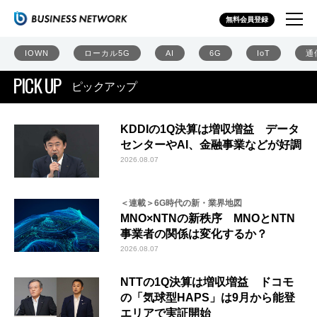
無料会員登録
IOWN
ローカル5G
AI
6G
IoT
通
PICK UP
ピックアップ
KDDIの1Q決算は増収増益 データ
センターやAI、金融事業などが好調
2026.08.07
＜連載＞6G時代の新・業界地図
MNO×NTNの新秩序 MNOとNTN
事業者の関係は変化するか？
2026.08.07
NTTの1Q決算は増収増益 ドコモ
の「気球型HAPS」は9月から能登
エリアで実証開始