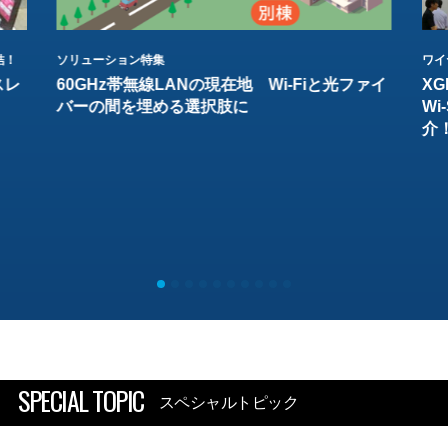
結！
ソリューション特集
ワイ
スレ
60GHz帯無線LANの現在地 Wi-Fiと光ファイ
XG
バーの間を埋める選択肢に
W
介
SPECIAL TOPIC
スペシャルトピック