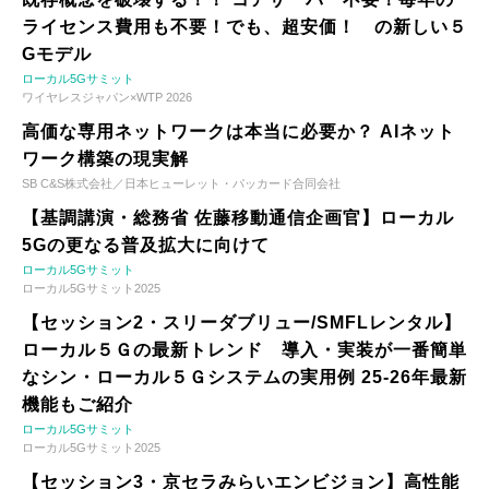
ライセンス費用も不要！でも、超安価！ の新しい５
Gモデル
ローカル5Gサミット
ワイヤレスジャパン×WTP 2026
高価な専用ネットワークは本当に必要か？ AIネット
ワーク構築の現実解
SB C&S株式会社／日本ヒューレット・パッカード合同会社
【基調講演・総務省 佐藤移動通信企画官】ローカル
5Gの更なる普及拡大に向けて
ローカル5Gサミット
ローカル5Gサミット2025
【セッション2・スリーダブリュー/SMFLレンタル】
ローカル５Ｇの最新トレンド 導入・実装が一番簡単
なシン・ローカル５Ｇシステムの実用例 25-26年最新
機能もご紹介
ローカル5Gサミット
ローカル5Gサミット2025
【セッション3・京セラみらいエンビジョン】高性能