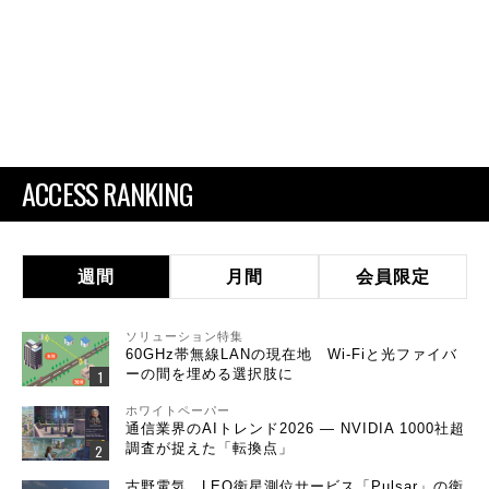
ACCESS RANKING
週間
月間
会員限定
ソリューション特集
60GHz帯無線LANの現在地 Wi-Fiと光ファイバ
ーの間を埋める選択肢に
ホワイトペーパー
通信業界のAIトレンド2026 ― NVIDIA 1000社超
調査が捉えた「転換点」
古野電気、LEO衛星測位サービス「Pulsar」の衛