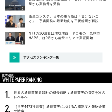
星から実信号を受信
衛星コンステ、日本の勝ち筋は「負けないこ
と」 宇宙開発の最新動向を三菱総研が解説
NTTの1Q決算は増収増益 ドコモの「気球型
HAPS」は9月から能登エリアで実証開始
アクセスランキング一覧
DOWNLOAD
WHITE PAPER RANKING
世界の通信事業者33社の成長戦略：通信業界の収益を次の
レベルへ
［世界4473社調査］通信業界におけるAI成熟度と先駆企業
の戦略