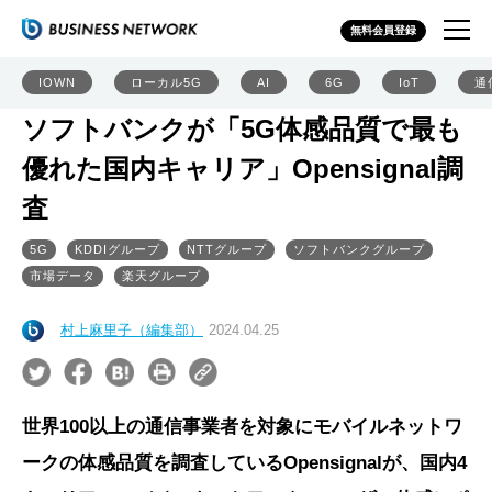
無料会員登録
IOWN
ローカル5G
AI
6G
IoT
通
ソフトバンクが「5G体感品質で最も
優れた国内キャリア」Opensignal調
査
5G
KDDIグループ
NTTグループ
ソフトバンクグループ
市場データ
楽天グループ
村上麻里子（編集部）
2024.04.25
世界100以上の通信事業者を対象にモバイルネットワ
ークの体感品質を調査しているOpensignalが、国内4