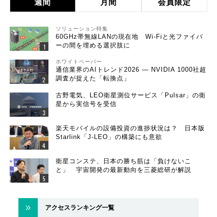
週間
月間
会員限定
ソリューション特集
60GHz帯無線LANの現在地 Wi-Fiと光ファイバ
ーの間を埋める選択肢に
ホワイトペーパー
通信業界のAIトレンド2026 ― NVIDIA 1000社超
調査が捉えた「転換点」
古野電気、LEO衛星測位サービス「Pulsar」の衛
星から実信号を受信
楽天モバイルの設備投資の進捗状況は？ 日本版
Starlink「J-LEO」の構築にも意欲
衛星コンステ、日本の勝ち筋は「負けないこ
と」 宇宙開発の最新動向を三菱総研が解説
アクセスランキング一覧