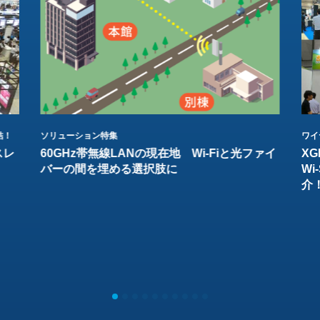
結！
ソリューション特集
ワイ
スレ
60GHz帯無線LANの現在地 Wi-Fiと光ファイ
XG
バーの間を埋める選択肢に
W
介