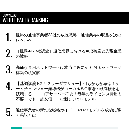
DOWNLOAD
WHITE PAPER RANKING
世界の通信事業者33社の成長戦略：通信業界の収益を次の
レベルへ
［世界4473社調査］通信業界におけるAI成熟度と先駆企業
の戦略
高価な専用ネットワークは本当に必要か？ AIネットワーク
構築の現実解
【基調講演 K2-4 スリーダブリュー】何もかもが革命！ゲ
ームチェンジャー無線機がローカル５G市場の既存概念を
破壊する！！ コアサーバー不要！毎年のライセンス費用も
不要！でも、超安価！ の新しい５Gモデル
通信事業者の新たな戦略ガイド B2B2Xモデルを成功に導
く秘訣とは