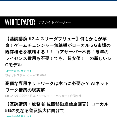
WHITE PAPER
ホワイトペーパー
【基調講演 K2-4 スリーダブリュー】何もかもが革
命！ゲームチェンジャー無線機がローカル５G市場の
既存概念を破壊する！！ コアサーバー不要！毎年の
ライセンス費用も不要！でも、超安価！ の新しい５
Gモデル
ローカル5Gサミット
ワイヤレスジャパン×WTP 2026
高価な専用ネットワークは本当に必要か？ AIネット
ワーク構築の現実解
SB C&S株式会社／日本ヒューレット・パッカード合同会社
【基調講演・総務省 佐藤移動通信企画官】ローカル
5Gの更なる普及拡大に向けて
ローカル5Gサミット