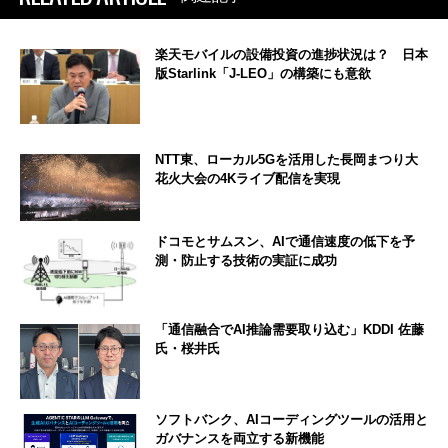
楽天モバイルの設備投資の進捗状況は？ 日本
版Starlink「J-LEO」の構築にも意欲
NTT東、ローカル5Gを活用した長岡まつり大
花火大会の4Kライブ配信を実現
ドコモとサムスン、AIで通信速度の低下を予
測・防止する技術の実証に成功
「通信融合でAI推論需要取り込む」KDDI 佐藤
氏・桜井氏
ソフトバンク、AIコーディングツールの活用と
ガバナンスを両立する新機能