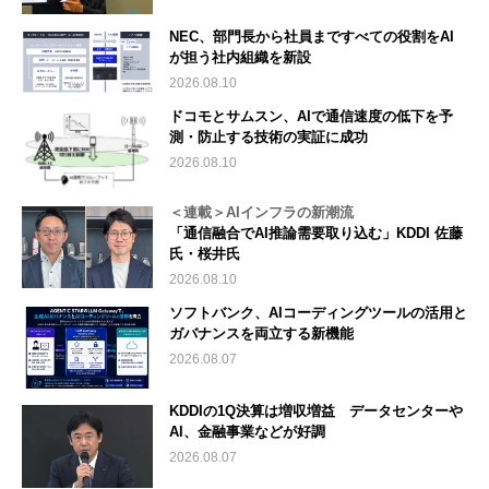
NEC、部門長から社員まですべての役割をAI
が担う社内組織を新設
2026.08.10
ドコモとサムスン、AIで通信速度の低下を予
測・防止する技術の実証に成功
2026.08.10
＜連載＞AIインフラの新潮流
「通信融合でAI推論需要取り込む」KDDI 佐藤
氏・桜井氏
2026.08.10
ソフトバンク、AIコーディングツールの活用と
ガバナンスを両立する新機能
2026.08.07
KDDIの1Q決算は増収増益 データセンターや
AI、金融事業などが好調
2026.08.07