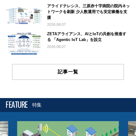
アライドテレシス、三原赤十字病院の院内ネッ
トワークを刷新 少人数運用でも安定稼働を支
援
2026.08.07
ZETAアライアンス、AIとIoTの共創を推進す
る 「Agentic IoT Lab」を設立
2026.08.07
記事一覧
FEATURE
特集