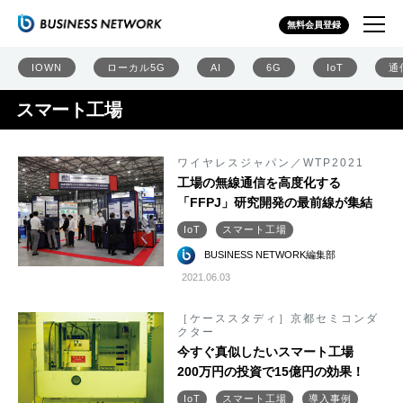
無料会員登録
IOWN
ローカル5G
AI
6G
IoT
通
スマート工場
ワイヤレスジャパン／WTP2021
工場の無線通信を高度化する
「FFPJ」研究開発の最前線が集結
IoT
スマート工場
BUSINESS NETWORK編集部
2021.06.03
［ケーススタディ］京都セミコンダ
クター
今すぐ真似したいスマート工場
200万円の投資で15億円の効果！
IoT
スマート工場
導入事例