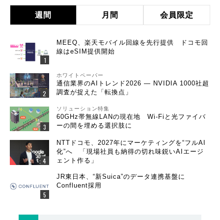
週間
月間
会員限定
MEEQ、楽天モバイル回線を先行提供 ドコモ回
線はeSIM提供開始
ホワイトペーパー
通信業界のAIトレンド2026 ― NVIDIA 1000社超
調査が捉えた「転換点」
ソリューション特集
60GHz帯無線LANの現在地 Wi-Fiと光ファイバ
ーの間を埋める選択肢に
NTTドコモ、2027年にマーケティングを“フルAI
化”へ 「現場社員も納得の切れ味鋭いAIエージ
ェント作る」
JR東日本、“新Suica”のデータ連携基盤に
Confluent採用