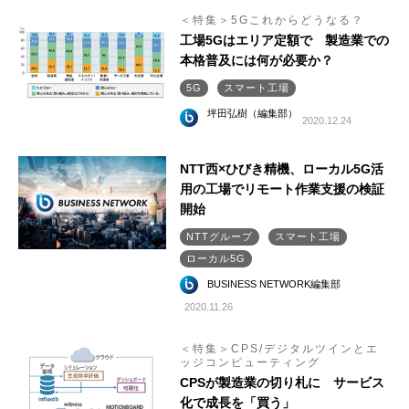
＜特集＞5Gこれからどうなる？
工場5Gはエリア定額で 製造業での
本格普及には何が必要か？
5G
スマート工場
坪田弘樹（編集部）
2020.12.24
NTT西×ひびき精機、ローカル5G活
用の工場でリモート作業支援の検証
開始
NTTグループ
スマート工場
ローカル5G
BUSINESS NETWORK編集部
2020.11.26
＜特集＞CPS/デジタルツインとエ
ッジコンピューティング
CPSが製造業の切り札に サービス
化で成長を「買う」