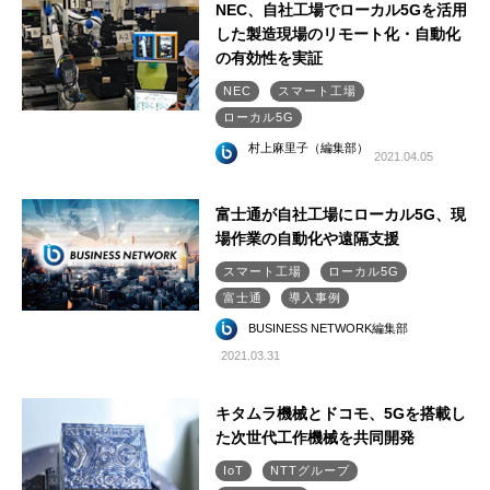
NEC、自社工場でローカル5Gを活用
した製造現場のリモート化・自動化
の有効性を実証
NEC
スマート工場
ローカル5G
村上麻里子（編集部）
2021.04.05
富士通が自社工場にローカル5G、現
場作業の自動化や遠隔支援
スマート工場
ローカル5G
富士通
導入事例
BUSINESS NETWORK編集部
2021.03.31
キタムラ機械とドコモ、5Gを搭載し
た次世代工作機械を共同開発
IoT
NTTグループ