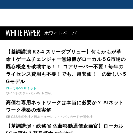
WHITE PAPER
ホワイトペーパー
【基調講演 K2-4 スリーダブリュー】何もかもが革
命！ゲームチェンジャー無線機がローカル５G市場の
既存概念を破壊する！！ コアサーバー不要！毎年の
ライセンス費用も不要！でも、超安価！ の新しい５
Gモデル
ローカル5Gサミット
ワイヤレスジャパン×WTP 2026
高価な専用ネットワークは本当に必要か？ AIネット
ワーク構築の現実解
SB C&S株式会社／日本ヒューレット・パッカード合同会社
【基調講演・総務省 佐藤移動通信企画官】ローカル