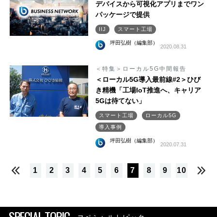
デバイスから可視化アプリまでワン
パッケージで提供
IIJ
スマート工場
坪田弘樹（編集部）
2020.08.31
＜特集＞ローカル5G中間報告
＜ローカル5G導入最前線#2＞ひび
き精機「工場IoT推進へ、キャリア
5Gは待てない」
スマート工場
ローカル5G
導入事例
坪田弘樹（編集部）
2020.07.31
1
2
3
4
5
6
7
8
9
10
SPECIAL TOPIC