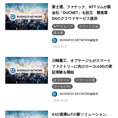
富士通、ファナック、NTTコムが新
会社「DUCNET」を設立 製造業
DXのクラウドサービス提供
NTTグループ
スマート工場
富士通
BUSINESS NETWORK編集部
2020.10.07
川崎重工、オプテージらがスマート
ファクトリ―に向けローカル5Gの実
証実験を開始
オプテージ
スマート工場
ローカル5G
BUSINESS NETWORK編集部
2020.09.03
IIJが産業IoTの新ソリューション、