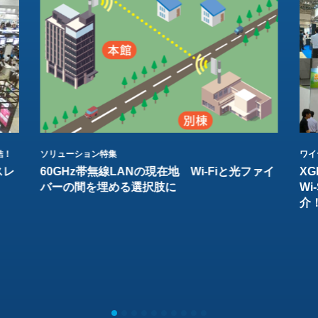
結！
ソリューション特集
ワイ
スレ
60GHz帯無線LANの現在地 Wi-Fiと光ファイ
XG
バーの間を埋める選択肢に
W
介