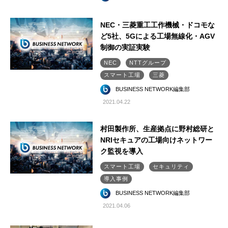
NEC・三菱重工工作機械・ドコモな
ど5社、5Gによる工場無線化・AGV
制御の実証実験
NEC
NTTグループ
スマート工場
三菱
BUSINESS NETWORK編集部
2021.04.22
村田製作所、生産拠点に野村総研と
NRIセキュアの工場向けネットワー
ク監視を導入
スマート工場
セキュリティ
導入事例
BUSINESS NETWORK編集部
2021.04.06