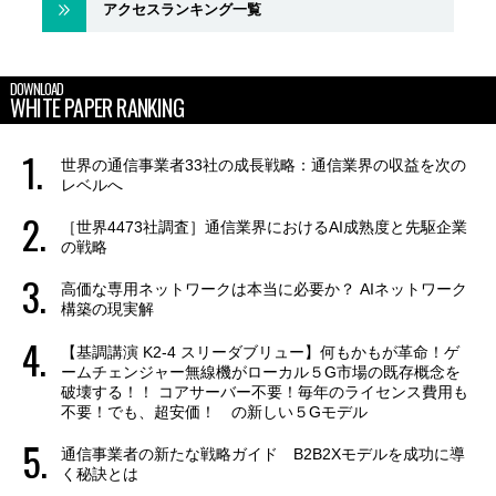
アクセスランキング一覧
DOWNLOAD
WHITE PAPER RANKING
世界の通信事業者33社の成長戦略：通信業界の収益を次の
レベルへ
［世界4473社調査］通信業界におけるAI成熟度と先駆企業
の戦略
高価な専用ネットワークは本当に必要か？ AIネットワーク
構築の現実解
【基調講演 K2-4 スリーダブリュー】何もかもが革命！ゲ
ームチェンジャー無線機がローカル５G市場の既存概念を
破壊する！！ コアサーバー不要！毎年のライセンス費用も
不要！でも、超安価！ の新しい５Gモデル
通信事業者の新たな戦略ガイド B2B2Xモデルを成功に導
く秘訣とは