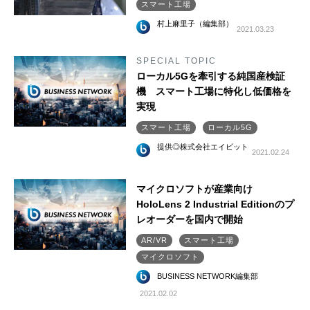
スマート工場
村上麻里子（編集部）
2021.03.23
SPECIAL TOPIC
ローカル5Gを牽引する純国産検証
機 スマート工場に特化し低価格を
実現
スマート工場
ローカル5G
提供◎株式会社エイビット
2021.02.24
マイクロソフトが産業向け
HoloLens 2 Industrial Editionのプ
レオーダーを国内で開始
AR/VR
スマート工場
マイクロソフト
BUSINESS NETWORK編集部
2021.02.02