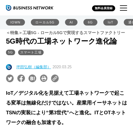
無料会員登録
IOWN
ローカル5G
AI
6G
IoT
通
＜特集＞工場5G - ローカル5Gで実現するスマートファクトリー
5G時代の工場ネットワーク進化論
5G
スマート工場
坪田弘樹（編集部）
2020.03.25
IoT／デジタル化を見据えて工場ネットワークで起こ
る変革は無線化だけではない。産業用イーサネットは
TSNの実装により“第3世代”へと進化。ITとOTネット
ワークの融合も加速する。