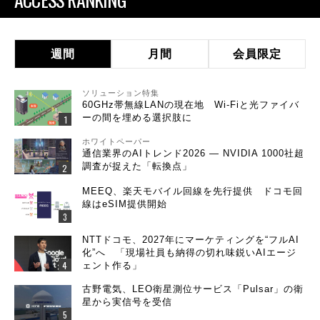
週間
月間
会員限定
ソリューション特集
60GHz帯無線LANの現在地 Wi-Fiと光ファイバ
ーの間を埋める選択肢に
ホワイトペーパー
通信業界のAIトレンド2026 ― NVIDIA 1000社超
調査が捉えた「転換点」
MEEQ、楽天モバイル回線を先行提供 ドコモ回
線はeSIM提供開始
NTTドコモ、2027年にマーケティングを“フルAI
化”へ 「現場社員も納得の切れ味鋭いAIエージ
ェント作る」
古野電気、LEO衛星測位サービス「Pulsar」の衛
星から実信号を受信