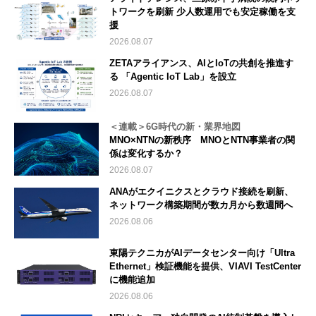
トワークを刷新 少人数運用でも安定稼働を支
援
2026.08.07
ZETAアライアンス、AIとIoTの共創を推進す
る 「Agentic IoT Lab」を設立
2026.08.07
＜連載＞6G時代の新・業界地図
MNO×NTNの新秩序 MNOとNTN事業者の関
係は変化するか？
2026.08.07
ANAがエクイニクスとクラウド接続を刷新、
ネットワーク構築期間が数カ月から数週間へ
2026.08.06
東陽テクニカがAIデータセンター向け「Ultra
Ethernet」検証機能を提供、VIAVI TestCenter
に機能追加
2026.08.06