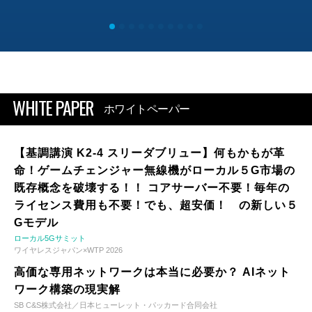
WHITE PAPER
ホワイトペーパー
【基調講演 K2-4 スリーダブリュー】何もかもが革
命！ゲームチェンジャー無線機がローカル５G市場の
既存概念を破壊する！！ コアサーバー不要！毎年の
ライセンス費用も不要！でも、超安価！ の新しい５
Gモデル
ローカル5Gサミット
ワイヤレスジャパン×WTP 2026
高価な専用ネットワークは本当に必要か？ AIネット
ワーク構築の現実解
SB C&S株式会社／日本ヒューレット・パッカード合同会社