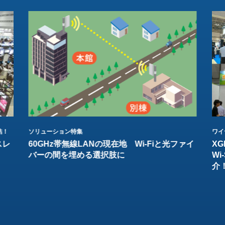
結！
ソリューション特集
ワイ
スレ
60GHz帯無線LANの現在地 Wi-Fiと光ファイ
XG
バーの間を埋める選択肢に
W
介