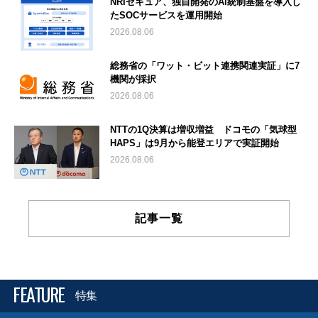
NRIセキュア、独自開発のAI統制基盤を導入し
たSOCサービスを運用開始
2026.08.06
総務省の「ワット・ビット連携関連実証」に7
機関が採択
2026.08.06
NTTの1Q決算は増収増益 ドコモの「気球型
HAPS」は9月から能登エリアで実証開始
2026.08.06
記事一覧
FEATURE
特集