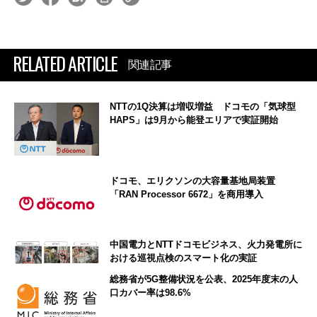
RELATED ARTICLE
関連記事
NTTの1Q決算は増収増益 ドコモの「気球型
HAPS」は9月から能登エリアで実証開始
ドコモ、エリクソンの大容量基地局装置
「RAN Processor 6672」を商用導入
中国電力とNTTドコモビジネス、火力発電所に
おける巡視点検のスマート化の実証
総務省が5G整備状況を公表、2025年度末の人
口カバー率は98.6%