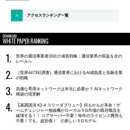
アクセスランキング一覧
DOWNLOAD
WHITE PAPER RANKING
世界の通信事業者33社の成長戦略：通信業界の収益を次の
レベルへ
［世界4473社調査］通信業界におけるAI成熟度と先駆企業
の戦略
高価な専用ネットワークは本当に必要か？ AIネットワーク
構築の現実解
【基調講演 K2-4 スリーダブリュー】何もかもが革命！ゲ
ームチェンジャー無線機がローカル５G市場の既存概念を
破壊する！！ コアサーバー不要！毎年のライセンス費用も
不要！でも、超安価！ の新しい５Gモデル