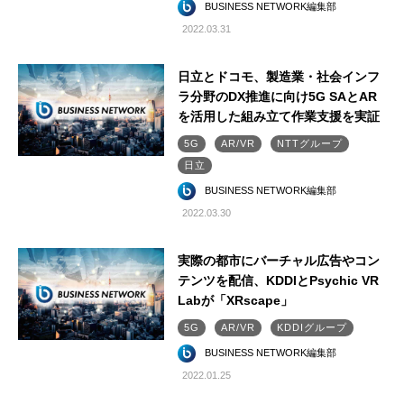
BUSINESS NETWORK編集部
2022.03.31
日立とドコモ、製造業・社会インフ
ラ分野のDX推進に向け5G SAとAR
を活用した組み立て作業支援を実証
5G
AR/VR
NTTグループ
日立
BUSINESS NETWORK編集部
2022.03.30
実際の都市にバーチャル広告やコン
テンツを配信、KDDIとPsychic VR
Labが「XRscape」
5G
AR/VR
KDDIグループ
BUSINESS NETWORK編集部
2022.01.25