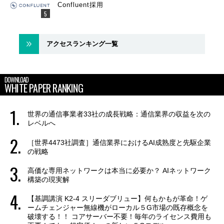
Confluent採用
アクセスランキング一覧
DOWNLOAD
WHITE PAPER RANKING
世界の通信事業者33社の成長戦略：通信業界の収益を次の
レベルへ
［世界4473社調査］通信業界におけるAI成熟度と先駆企業
の戦略
高価な専用ネットワークは本当に必要か？ AIネットワーク
構築の現実解
【基調講演 K2-4 スリーダブリュー】何もかもが革命！ゲ
ームチェンジャー無線機がローカル５G市場の既存概念を
破壊する！！ コアサーバー不要！毎年のライセンス費用も