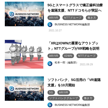
5Gとスマートグラスで矯正歯科治療
を遠隔支援、NTTドコモらが実証へ
AR/VR
NTTグループ
働き方
BUSINESS NETWORK編集部
2021.10.27
「XRはIOWNの重要なアウトプッ
ト」NTTグループがXR戦略を説明
AR/VR
IOWN
NTTグループ
松本一郎（編集部）
2021.09.29
ソフトバンク、5G活用の「VR遠隔
支援」を10月開始
5G
AR/VR
ソフトバンクグループ
働き方
BUSINESS NETWORK編集部