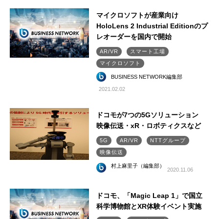
マイクロソフトが産業向け
HoloLens 2 Industrial Editionのプ
レオーダーを国内で開始
AR/VR
スマート工場
マイクロソフト
BUSINESS NETWORK編集部
2021.02.02
ドコモが7つの5Gソリューション
映像伝送・xR・ロボティクスなど
5G
AR/VR
NTTグループ
映像伝送
村上麻里子（編集部）
2020.11.06
ドコモ、「Magic Leap 1」で国立
科学博物館とXR体験イベント実施