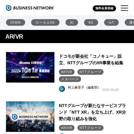
無料会員登録
IOWN
ローカル5G
AI
6G
IoT
通
AR/VR
ドコモが新会社「コノキュー」設
立、NTTグループのXR事業を結集
AR/VR
NTTグループ
メタバース
村上麻里子（編集部）
2022.09.28
NTTグループが新たなサービスブラ
ンド「NTT XR」を立ち上げ、XR分
野の取り組みを強化
AR/VR
NTTグループ