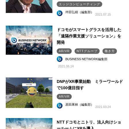
エッジコンピューティング
坪田弘樹（編集部）
2021.07.15
ドコモがスマートグラスを活用した
「遠隔作業支援ソリューション」を
開発
AR/VR
NTTグループ
働き方
BUSINESS NETWORK編集部
2021.06.14
DNPがXR事業始動 ミラーワールド
で100億目指す
AR/VR
原田果林（編集部）
2021.03.24
NTTドコモとニトリ、法人向けショ
ールームにXRを導入