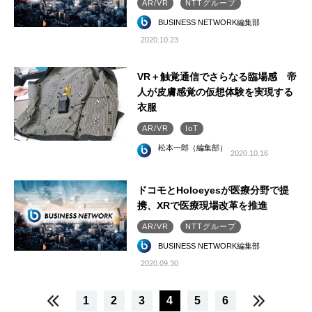
AR/VR
NTTグループ
BUSINESS NETWORK編集部
2020.10.23
VR＋触覚通信でさらなる臨場感 帝
人が皮膚感覚の仮想体験を実現する
衣服
AR/VR
IoT
松本一郎（編集部）
2020.10.16
ドコモとHoloeyesが医療分野で提
携、XRで医療現場改革を推進
AR/VR
NTTグループ
BUSINESS NETWORK編集部
2020.09.30
1
2
3
4
5
6