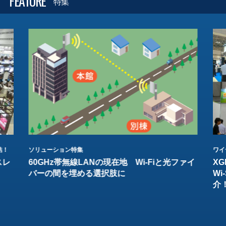
FEATURE
特集
結！
ソリューション特集
ワイ
スレ
60GHz帯無線LANの現在地 Wi-Fiと光ファイ
XG
バーの間を埋める選択肢に
W
介