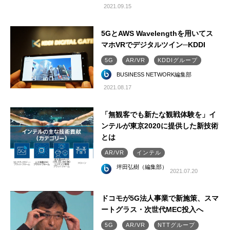
2021.09.15
5GとAWS Wavelengthを用いてス
マホVRでデジタルツイン─KDDI
5G
AR/VR
KDDIグループ
BUSINESS NETWORK編集部
2021.08.17
「無観客でも新たな観戦体験を」イ
ンテルが東京2020に提供した新技術
とは
AR/VR
インテル
坪田弘樹（編集部）
2021.07.20
ドコモが5G法人事業で新施策、スマ
ートグラス・次世代MEC投入へ
5G
AR/VR
NTTグループ