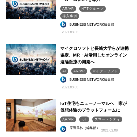
AR/VR
NTTグループ
導入事例
BUSINESS NETWORK編集部
2021.03.03
マイクロソフトと長崎大学らが連携
協定、MR・AI活用したオンライン
遠隔医療の開発へ
AI
AR/VR
マイクロソフト
BUSINESS NETWORK編集部
2021.03.03
IoT住宅もニューノーマルへ 家が
仮想体験のプラットフォームに
AR/VR
IoT
スマートシティ
原田果林（編集部）
2021.02.08