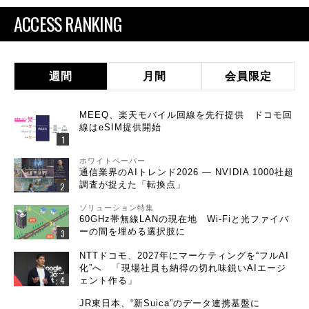
ACCESS RANKING
週間
月間
会員限定
MEEQ、楽天モバイル回線を先行提供 ドコモ回
線はeSIM提供開始
ホワイトペーパー
通信業界のAIトレンド2026 ― NVIDIA 1000社超
調査が捉えた「転換点」
ソリューション特集
60GHz帯無線LANの現在地 Wi-Fiと光ファイバ
ーの間を埋める選択肢に
NTTドコモ、2027年にマーケティングを“フルAI
化”へ 「現場社員も納得の切れ味鋭いAIエージ
ェント作る」
JR東日本、“新Suica”のデータ連携基盤に