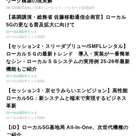
ワーク構築の現実解
SB C&S株式会社／日本ヒューレット・パッカード合同会社
【基調講演・総務省 佐藤移動通信企画官】ローカル
5Gの更なる普及拡大に向けて
ローカル5Gサミット
ローカル5Gサミット2025
【セッション2・スリーダブリュー/SMFLレンタル】
ローカル５Ｇの最新トレンド 導入・実装が一番簡単
なシン・ローカル５Ｇシステムの実用例 25-26年最新
機能もご紹介
ローカル5Gサミット
ローカル5Gサミット2025
【セッション3・京セラみらいエンビジョン】高性能
ローカル5G：新システムと端末で実現するビジネス
革新
ローカル5Gサミット
ローカル5Gサミット2025
【iD】ローカル5G基地局 All-In-One、次世代機種の
ご紹介